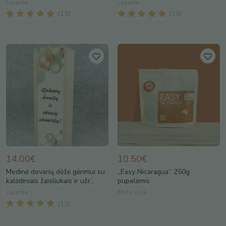
Lazerita
Lazerita
(
13
)
(
13
)
14.00€
10.50€
Medinė dovanų dėžė gėrimui su
„Easy Nicaragua“ 250g
kalėdiniais žaisliukais ir užr...
pupelėmis
Lazerita
Maža sala
(
13
)