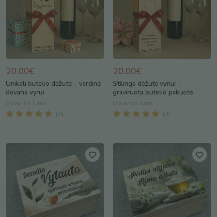
20.00€
20.00€
Unikali butelio dėžutė – vardinė
Stilinga dėžutė vynui –
dovana vyrui
graviruota butelio pakuotė
Dovanos Jums
Dovanos Jums
(
4
)
(
4
)