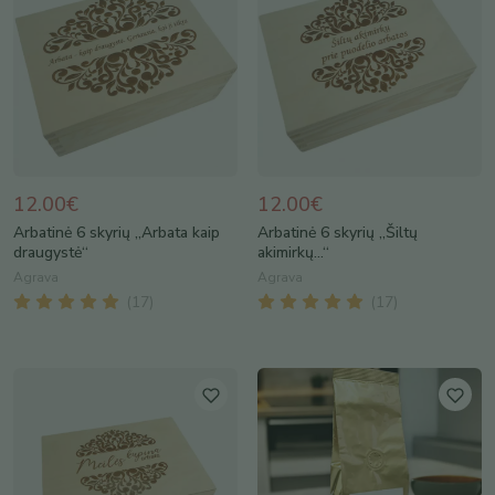
12.00€
12.00€
Arbatinė 6 skyrių „Arbata kaip
Arbatinė 6 skyrių „Šiltų
draugystė“
akimirkų...“
Agrava
Agrava
(
17
)
(
17
)