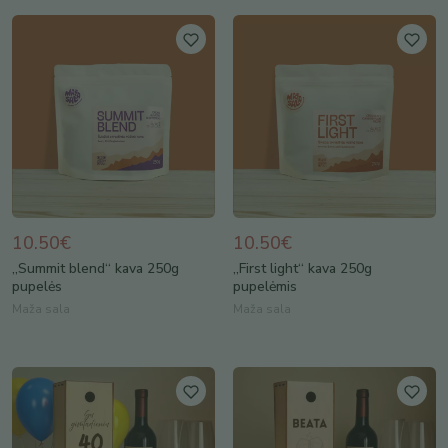
10.50€
10.50€
„Summit blend“ kava 250g
„First light“ kava 250g
pupelės
pupelėmis
Maža sala
Maža sala