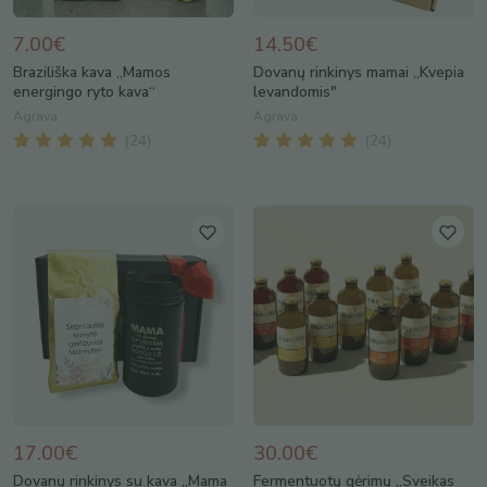
7.00€
14.50€
Braziliška kava „Mamos
Dovanų rinkinys mamai „Kvepia
energingo ryto kava“
levandomis"
Agrava
Agrava
(
24
)
(
24
)
17.00€
30.00€
Dovanų rinkinys su kava „Mama
Fermentuotų gėrimų „Sveikas