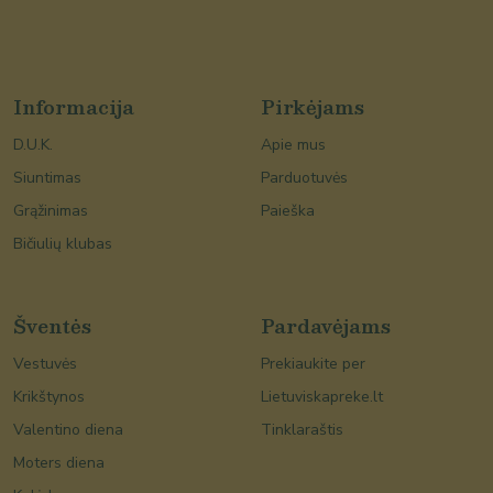
Informacija
Pirkėjams
D.U.K.
Apie mus
Siuntimas
Parduotuvės
Grąžinimas
Paieška
Bičiulių klubas
Šventės
Pardavėjams
Vestuvės
Prekiaukite per
Krikštynos
Lietuviskapreke.lt
Valentino diena
Tinklaraštis
Moters diena