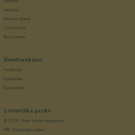
Kalėdos
Velykos
Motinos diena
Tėvo diena
Boso diena
Bendraukime
Facebook
Instagram
Susisiekite
Lietuviška prekė
©
2026
. Visos teisės saugomos.
MB „Pavojingos idėjos“,