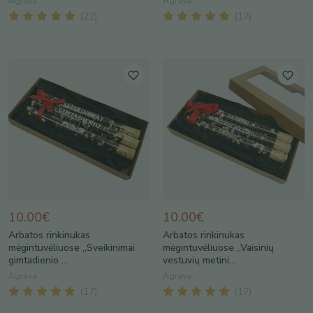
Agrava
Agrava
(
22
)
(
17
)
10.00€
10.00€
Arbatos rinkinukas
Arbatos rinkinukas
mėgintuvėliuose „Sveikinimai
mėgintuvėliuose „Vaisinių
gimtadienio ...
vestuvių metini...
Agrava
Agrava
(
17
)
(
17
)