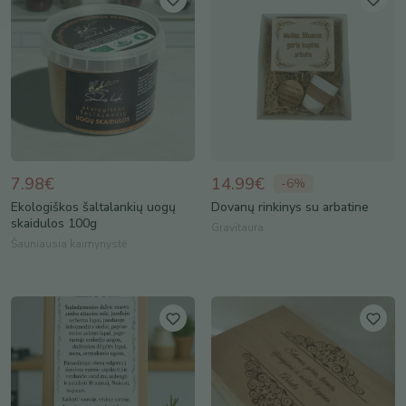
7.98€
14.99€
-
6
%
Ekologiškos šaltalankių uogų
Dovanų rinkinys su arbatine
skaidulos 100g
Gravitaura
Šauniausia kaimynystė