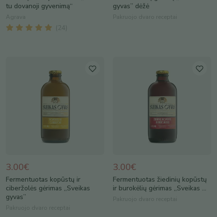
tu dovanoji gyvenimą“
gyvas” dėžė
Agrava
Pakruojo dvaro receptai
(
24
)
3.00€
3.00€
Fermentuotas kopūstų ir
Fermentuotas žiedinių kopūstų
ciberžolės gėrimas „Sveikas
ir burokėlių gėrimas „Sveikas ...
gyvas”
Pakruojo dvaro receptai
Pakruojo dvaro receptai