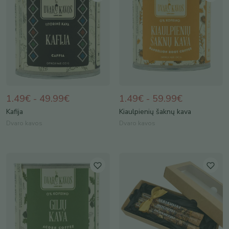
1.49€ - 49.99€
1.49€ - 59.99€
Kafija
Kiaulpienių šaknų kava
Dvaro kavos
Dvaro kavos