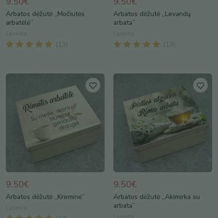
9.50€
9.50€
Arbatos dėžutė „Močiutės
Arbatos dėžutė „Levandų
arbatėlė”
arbata”
Lazerita
Lazerita
(
13
)
(
13
)
9.50€
9.50€
Arbatos dėžutė „Kreminė”
Arbatos dėžutė „Akimirka su
arbata”
Lazerita
Lazerita