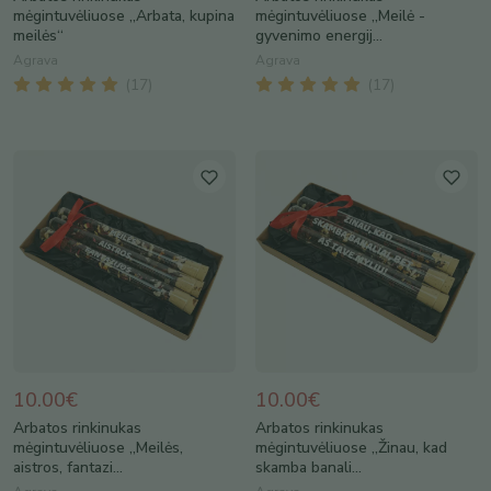
mėgintuvėliuose „Arbata, kupina
mėgintuvėliuose „Meilė -
meilės“
gyvenimo energij...
Agrava
Agrava
(
17
)
(
17
)
10.00€
10.00€
Arbatos rinkinukas
Arbatos rinkinukas
mėgintuvėliuose „Meilės,
mėgintuvėliuose „Žinau, kad
aistros, fantazi...
skamba banali...