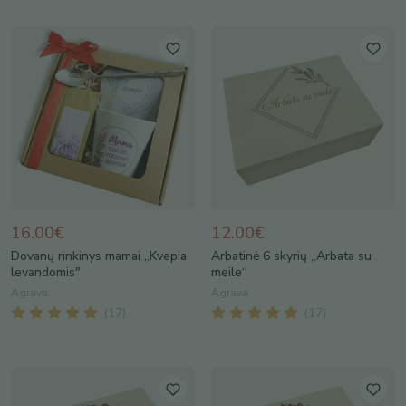
16.00€
12.00€
Dovanų rinkinys mamai „Kvepia
Arbatinė 6 skyrių „Arbata su
levandomis"
meile“
Agrava
Agrava
(
17
)
(
17
)