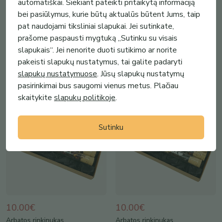
automatiškai. Siekiant pateikti pritaikytą informaciją
10.00€
10.00€
bei pasiūlymus, kurie būtų aktualūs būtent Jums, taip
Arbatos rinkinukas
Arbatos rinkinukas
pat naudojami tiksliniai slapukai. Jei sutinkate,
mėgintuvėliuose „Drauge,
mėgintuvėliuose „Nuostabiai
prašome paspausti mygtuką „Sutinku su visais
skanios arbatos“
mokytojai“
slapukais“. Jei nenorite duoti sutikimo ar norite
Agrava
Agrava
pakeisti slapukų nustatymus, tai galite padaryti
(
17
)
(
17
)
slapukų nustatymuose
. Jūsų slapukų nustatymų
pasirinkimai bus saugomi vienus metus. Plačiau
skaitykite
slapukų politikoje
.
Sutinku
10.00€
10.00€
Arbatos rinkinukas
Arbatos rinkinukas