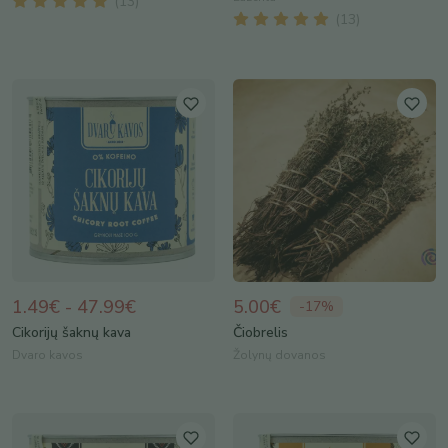
(
13
)
(
13
)
1.49€ - 47.99€
5.00€
-
17
%
Cikorijų šaknų kava
Čiobrelis
Dvaro kavos
Žolynų dovanos