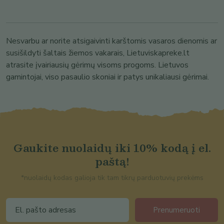
Nesvarbu ar norite atsigaivinti karštomis vasaros dienomis ar
susišildyti šaltais žiemos vakarais, Lietuviskapreke.lt
atrasite įvairiausių gėrimų visoms progoms. Lietuvos
gamintojai, viso pasaulio skoniai ir patys unikaliausi gėrimai.
Gaukite nuolaidų iki 10% kodą į el.
paštą!
*nuolaidų kodas galioja tik tam tikrų parduotuvių prekėms
Prenumeruoti