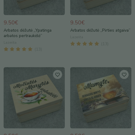
9.50€
9.50€
Arbatos dėžutė „Ypatinga
Arbatos dėžutė „Pirties atgaiva”
arbatos pertraukėlė”
Lazerita
Lazerita
(
13
)
(
13
)