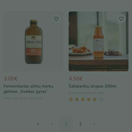
3.00€
4.50€
Fermentuotas aštrių morkų
Šaltalankių sirupas 300ml.
gėrimas „Sveikas gyvas”
Židrūno Norbuto ūkis
Pakruojo dvaro receptai
(
3
)
«
‹
1
2
›