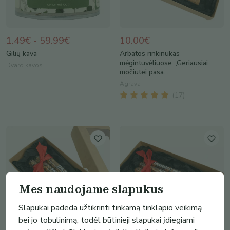
1.49€ - 59.99€
10.00€
Gilių kava
Arbatos rinkinukas
mėgintuvėliuose „Geriausiai
Dvaro kavos
močiutei pasa...
Agrava
(
17
)
Mes naudojame slapukus
Slapukai padeda užtikrinti tinkamą tinklapio veikimą
bei jo tobulinimą, todėl būtinieji slapukai įdiegiami