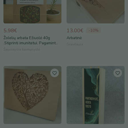
5.98€
13.00€
-
10
%
Žolelių arbata Ežiuolė 40g
Arbatinė
.Stiprinti imunitetui. Pagamint...
Gravitaura
Šauniausia kaimynystė