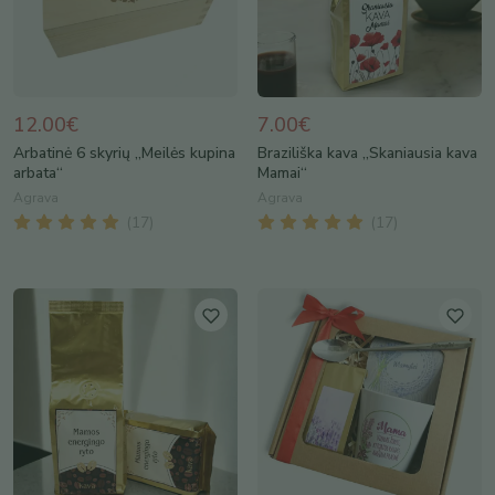
12.00€
7.00€
Arbatinė 6 skyrių „Meilės kupina
Braziliška kava „Skaniausia kava
arbata“
Mamai“
Agrava
Agrava
(
17
)
(
17
)