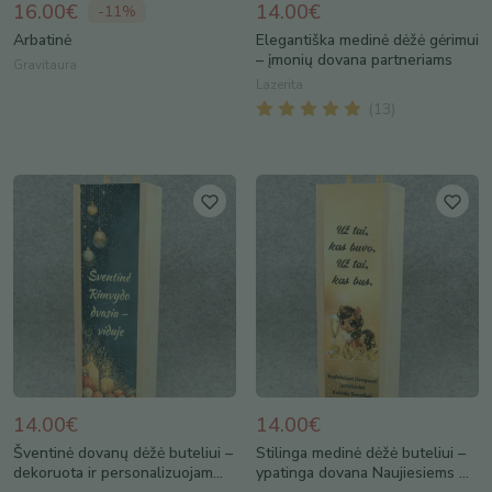
16.00€
14.00€
-
11
%
Arbatinė
Elegantiška medinė dėžė gėrimui
– įmonių dovana partneriams
Gravitaura
Lazerita
(
13
)
14.00€
14.00€
Šventinė dovanų dėžė buteliui –
Stilinga medinė dėžė buteliui –
dekoruota ir personalizuojam...
ypatinga dovana Naujiesiems ...