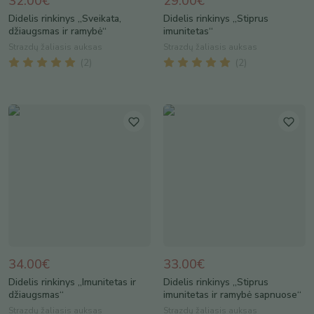
32.00€
29.00€
Didelis rinkinys „Sveikata,
Didelis rinkinys „Stiprus
džiaugsmas ir ramybė“
imunitetas“
Strazdų žaliasis auksas
Strazdų žaliasis auksas
(
2
)
(
2
)
34.00€
33.00€
Didelis rinkinys „Imunitetas ir
Didelis rinkinys „Stiprus
džiaugsmas“
imunitetas ir ramybė sapnuose“
Strazdų žaliasis auksas
Strazdų žaliasis auksas