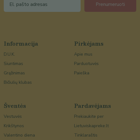
Prenumeruoti
Informacija
Pirkėjams
D.U.K.
Apie mus
Siuntimas
Parduotuvės
Grąžinimas
Paieška
Bičiulių klubas
Šventės
Pardavėjams
Vestuvės
Prekiaukite per
Krikštynos
Lietuviskapreke.lt
Valentino diena
Tinklaraštis