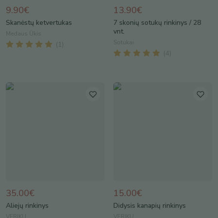
9.90€
13.90€
Skanėstų ketvertukas
7 skonių sotukų rinkinys / 28
vnt.
Medaus Ūkis
Sotukai
(
1
)
(
4
)
35.00€
15.00€
Aliejų rinkinys
Didysis kanapių rinkinys
VERIKU
VERIKU