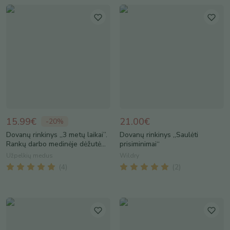
15.99€
21.00€
-
20
%
Dovanų rinkinys „3 metų laikai”.
Dovanų rinkinys „Saulėti
Rankų darbo medinėje dėžutė...
prisiminimai“
Užpelkių medus
Wildry
(
4
)
(
2
)