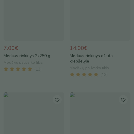
7.00€
14.00€
Medaus rinkinys 2x250 g
Medaus rinkinys džiuto
krepšelyje
Mociškių palivarko ūkis
Mociškių palivarko ūkis
(
13
)
(
13
)