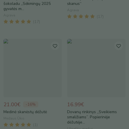
šokoladu „Sėkmingų 2025
skanus“
gyvatės m...
Agrava
Agrava
(
17
)
(
17
)
21.00€
16.99€
-
16
%
Medinė skanėstų dėžutė
Dovanų rinkinys „Sveikiems
smaližiams”. Popierinėje
Medaus Ūkis
dėžutėje...
(
1
)
Užpelkių medus