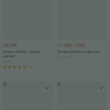
26.00€
17.98€
-
10
%
Dovanų rinkinys „Skonių
Dovanų rinkinys su gertuve
įvairovė“
Gravitaura
Wildry
(
2
)