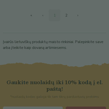
«
‹
1
2
›
Įvairūs lietuviškų produktų maisto rinkiniai. Palepinkite save
arba įteikite kaip dovaną artimiesems.
Gaukite nuolaidų iki 10% kodą į el.
paštą!
*nuolaidų kodas galioja tik tam tikrų parduotuvių prekėms