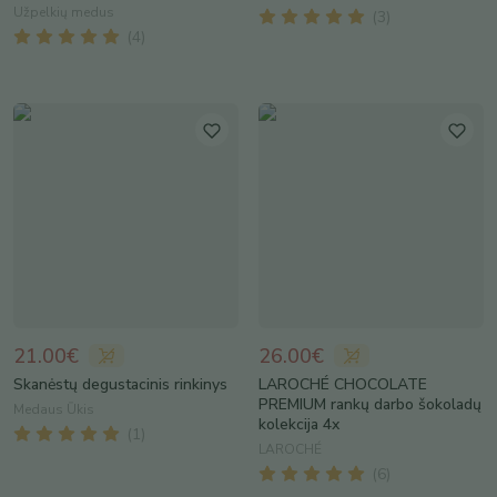
Užpelkių medus
(
3
)
(
4
)
21.00€
26.00€
Skanėstų degustacinis rinkinys
LAROCHÉ CHOCOLATE
PREMIUM rankų darbo šokoladų
Medaus Ūkis
kolekcija 4x
(
1
)
LAROCHÉ
(
6
)