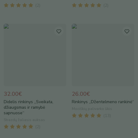
(
2
)
(
2
)
32.00€
26.00€
Didelis rinkinys „Sveikata,
Rinkinys „Džentelmeno rankinė“
džiaugsmas ir ramybė
Mociškių palivarko ūkis
sapnuose“
(
13
)
Strazdų žaliasis auksas
(
2
)