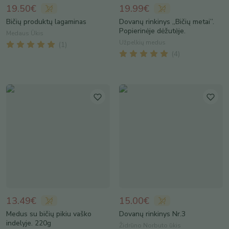
19.50€
19.99€
Bičių produktų lagaminas
Dovanų rinkinys „Bičių metai”.
Popierinėje dėžutėje.
Medaus Ūkis
Užpelkių medus
(
1
)
(
4
)
13.49€
15.00€
Medus su bičių pikiu vaško
Dovanų rinkinys Nr.3
indelyje. 220g
Židrūno Norbuto ūkis