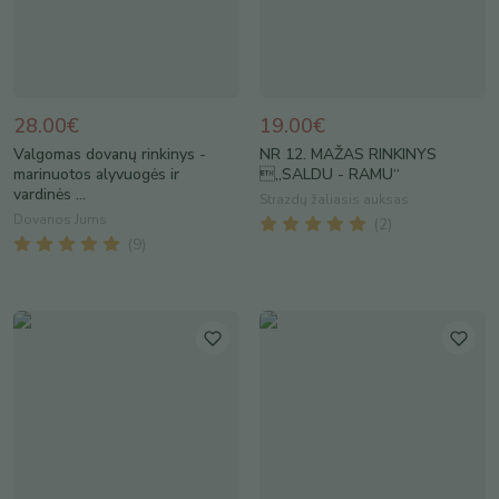
28.00€
19.00€
Valgomas dovanų rinkinys -
NR 12. MAŽAS RINKINYS
marinuotos alyvuogės ir
„SALDU - RAMU“
vardinės ...
Strazdų žaliasis auksas
Dovanos Jums
(
2
)
(
9
)