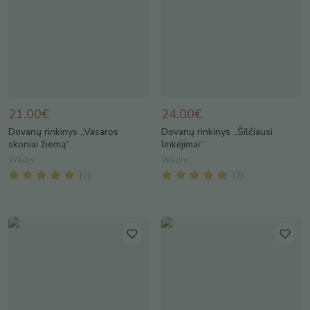
21.00€
24.00€
Dovanų rinkinys „Vasaros
Dovanų rinkinys „Šilčiausi
skoniai žiemą“
linkėjimai“
Wildry
Wildry
(
2
)
(
2
)