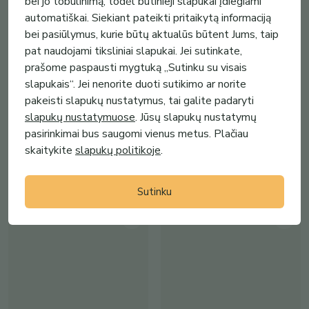
bei jo tobulinimą, todėl būtinieji slapukai įdiegiami
automatiškai. Siekiant pateikti pritaikytą informaciją
bei pasiūlymus, kurie būtų aktualūs būtent Jums, taip
pat naudojami tiksliniai slapukai. Jei sutinkate,
prašome paspausti mygtuką „Sutinku su visais
slapukais“. Jei nenorite duoti sutikimo ar norite
16.00€
12.99€
pakeisti slapukų nustatymus, tai galite padaryti
slapukų nustatymuose
. Jūsų slapukų nustatymų
Kaip Kam kombucha rinkinys
DOVANA 2-ejų aviečių džemų
komplektas
pasirinkimai bus saugomi vienus metus. Plačiau
Kaip Kam kombucha
Gerų minčių ūkis
(
1
)
skaitykite
slapukų politikoje
.
(
3
)
Sutinku