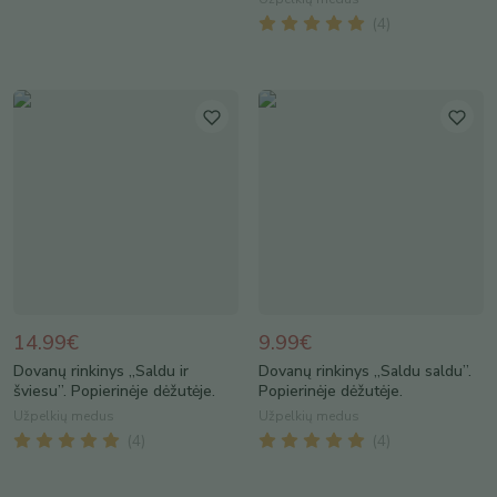
(
4
)
14.99€
9.99€
Dovanų rinkinys „Saldu ir
Dovanų rinkinys „Saldu saldu”.
šviesu”. Popierinėje dėžutėje.
Popierinėje dėžutėje.
Užpelkių medus
Užpelkių medus
(
4
)
(
4
)