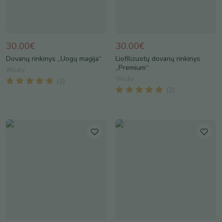
30.00€
30.00€
Dovanų rinkinys „Uogų magija“
Liofilizuotų dovanų rinkinys
„Premium“
Wildry
Wildry
(
2
)
(
2
)