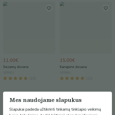
11.00€
15.00€
Sezamų dovana
Kanapinė dovana
VERIKU
VERIKU
(
22
)
(
22
)
Mes naudojame slapukus
Slapukai padeda užtikrinti tinkamą tinklapio veikimą