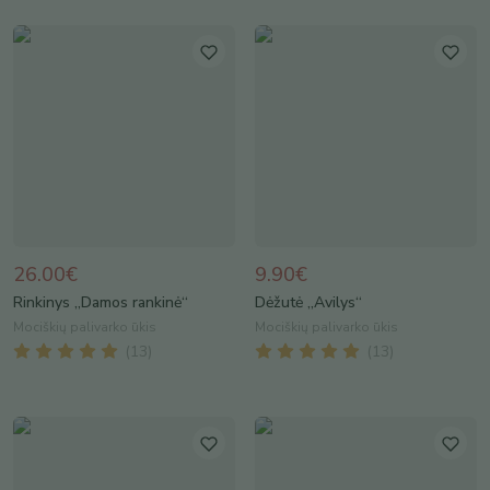
26.00€
9.90€
Rinkinys „Damos rankinė“
Dėžutė „Avilys“
Mociškių palivarko ūkis
Mociškių palivarko ūkis
(
13
)
(
13
)