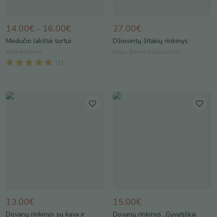
14.00€ - 16.00€
27.00€
Medučio lakštai tortui
Džiovintų šitakių rinkinys
Kitchenhoney
https://www.dzukis.com/
(
1
)
13.00€
15.00€
Dovanų rinkinys su kava ir
Dovanų rinkinys „Gyvatiškai