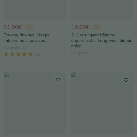
21.00€
19.99€
Dovanų rinkinys „Iškepk
2+1 vnt Ilgaamžiškumo
imbierinius sausainius,,
supermaistas Longevies, didelis
rinkin...
Kitchenhoney
Longevies
(
1
)