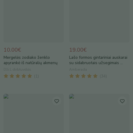
10.00€
19.00€
Mergelės zodiako ženklo
Lašo formos gintariniai auskarai
apyrankė iš natūralių akmenų
su sidabruotais užsegimais ...
Dži.L dirbtuvėlės
Amberada
(
1
)
(
34
)