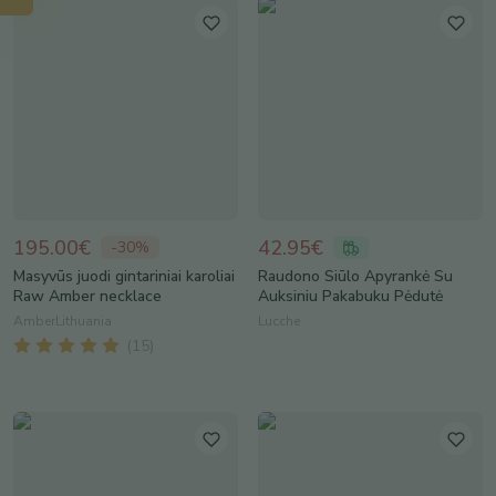
195.00€
42.95€
-
30
%
Masyvūs juodi gintariniai karoliai
Raudono Siūlo Apyrankė Su
Raw Amber necklace
Auksiniu Pakabuku Pėdutė
AmberLithuania
Lucche
(
15
)