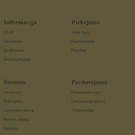
Informacija
Pirkėjams
D.U.K.
Apie mus
Siuntimas
Parduotuvės
Grąžinimas
Paieška
Bičiulių klubas
Šventės
Pardavėjams
Vestuvės
Prekiaukite per
Krikštynos
Lietuviskapreke.lt
Valentino diena
Tinklaraštis
Moters diena
Kalėdos