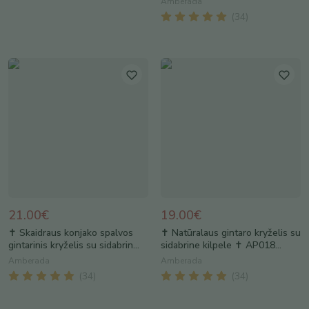
Amberada
(
34
)
21.00€
19.00€
✝️ Skaidraus konjako spalvos
✝️ Natūralaus gintaro kryželis su
gintarinis kryželis su sidabrin...
sidabrine kilpele ✝️ AP018...
Amberada
Amberada
(
34
)
(
34
)