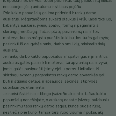
iš epoksitinės dervos, todėl pasirinkus tokį papuošalą niekas
nesuabejos jūsų unikalumu ir stiliaus pojūčiu.
Prie kaklo papuošalų galima priderinti ir rankų darbo
auskarus. Mėgstančioms sukelti plaukus į viršų labai tiks ilgi,
kabantys auskarai, įvairių spalvų, formų ir pagaminti iš
skirtingų medžiagų. Tačiau platų pasirinkimą ras ir tos
moterys, kurios mėgsta puoštis kukliau. Jos turės galimybę
pasirinkti iš daugybės rankų darbo smulkių, minimalistinių
auskarų.
Jei rankų darbo kaklo papuošalus ar spalvingus ir įmantrius
auskarus galės pasirinkti moterys, tai apyrankių ras ir vyrai,
jomis galės pasipuošti įsimylėjėlių poros. Unikalios, iš
skirtingų akmenų pagamintos rankų darbo apyrankės gali
būti ir stiliaus detalė, ir apsaugos, sėkmės, stiprybės
suteikiantys elementai.
Jei norisi išskirtinio, stilingo įvaizdžio akcento, tačiau kaklo
papuošalų nenešiojate, o auskarų nesate įsivėrę, puikiausiu
pasirinkimu taps rankų darbo sagės, kurios puošia rūbą,
nesiliečia prie kūno, tampa tarsi rūbo visuma ir puikia, akį