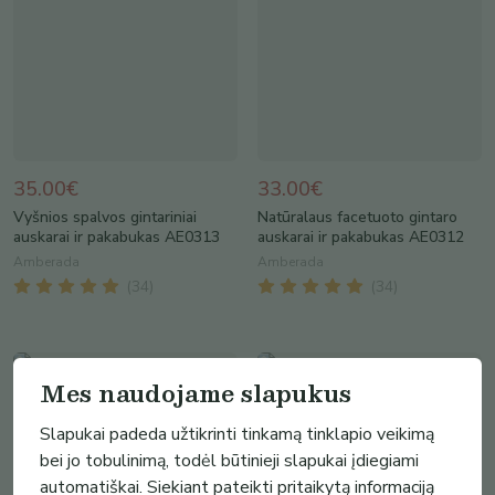
35.00€
33.00€
Vyšnios spalvos gintariniai
Natūralaus facetuoto gintaro
auskarai ir pakabukas AE0313
auskarai ir pakabukas AE0312
Amberada
Amberada
(
34
)
(
34
)
Mes naudojame slapukus
Slapukai padeda užtikrinti tinkamą tinklapio veikimą
bei jo tobulinimą, todėl būtinieji slapukai įdiegiami
automatiškai. Siekiant pateikti pritaikytą informaciją