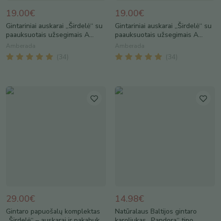
19.00€
19.00€
Gintariniai auskarai „Širdelė“ su
Gintariniai auskarai „Širdelė“ su
paauksuotais užsegimais A...
paauksuotais užsegimais A...
Amberada
Amberada
(
34
)
(
34
)
29.00€
14.98€
Gintaro papuošalų komplektas
Natūralaus Baltijos gintaro
„Širdelė“ – auskarai ir pakabuk...
karoliukas „Pandora“ tipo