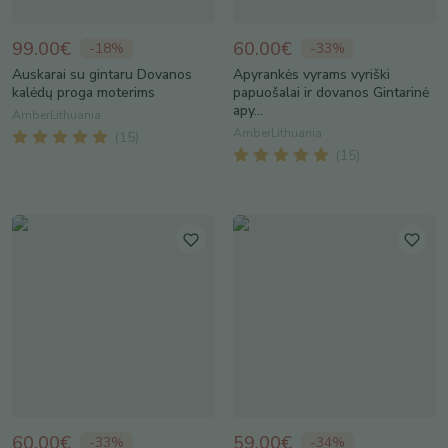
99.00€
60.00€
-
18
%
-
33
%
Auskarai su gintaru Dovanos
Apyrankės vyrams vyriški
kalėdų proga moterims
papuošalai ir dovanos Gintarinė
apy...
AmberLithuania
AmberLithuania
(
15
)
(
15
)
60.00€
59.00€
-
33
%
-
34
%