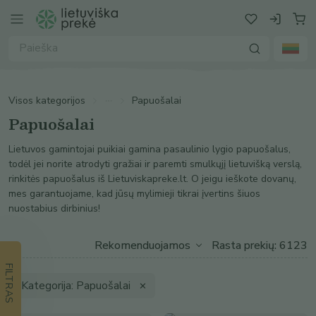
Visos kategorijos
Papuošalai
Papuošalai
Lietuvos gamintojai puikiai gamina pasaulinio lygio papuošalus,
todėl jei norite atrodyti gražiai ir paremti smulkųjį lietuvišką verslą,
rinkitės papuošalus iš Lietuviskapreke.lt. O jeigu ieškote dovanų,
mes garantuojame, kad jūsų mylimieji tikrai įvertins šiuos
nuostabius dirbinius!
Rasta prekių: 6123
FILTRAS
Kategorija: Papuošalai
✕