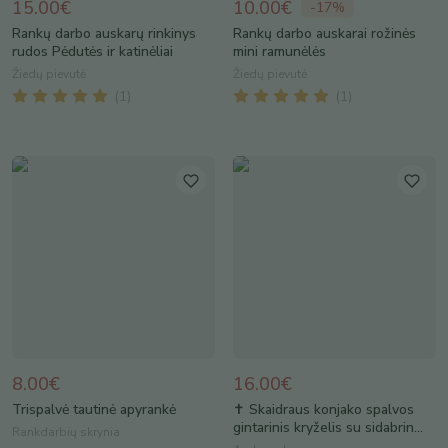
15.00€
10.00€
-
17
%
Rankų darbo auskarų rinkinys
Rankų darbo auskarai rožinės
rudos Pėdutės ir katinėliai
mini ramunėlės
Žiedų pievutė
Žiedų pievutė
(
1
)
(
1
)
8.00€
16.00€
Trispalvė tautinė apyrankė
✝️ Skaidraus konjako spalvos
gintarinis kryželis su sidabrin...
Rankdarbių skrynia