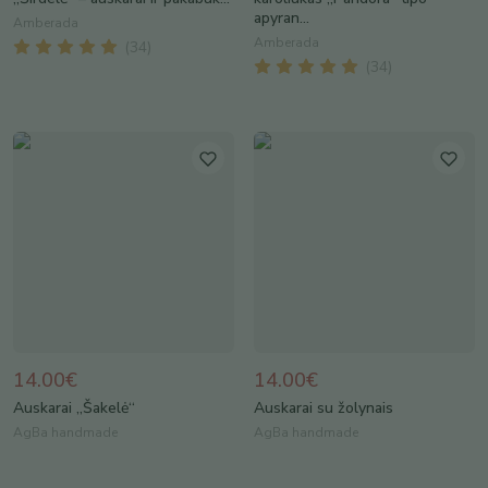
apyran...
Amberada
Amberada
(
34
)
(
34
)
14.00€
14.00€
Auskarai „Šakelė“
Auskarai su žolynais
AgBa handmade
AgBa handmade