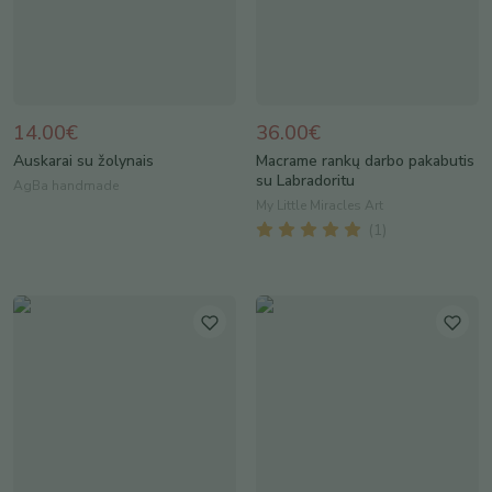
14.00€
36.00€
Auskarai su žolynais
Macrame rankų darbo pakabutis
su Labradoritu
AgBa handmade
My Little Miracles Art
(
1
)