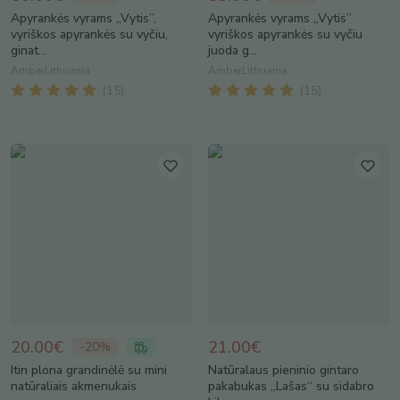
Apyrankės vyrams „Vytis”,
Apyrankės vyrams „Vytis”
vyriškos apyrankės su vyčiu,
vyriškos apyrankės su vyčiu
ginat...
juoda g...
AmberLithuania
AmberLithuania
(
15
)
(
15
)
20.00€
21.00€
-
20
%
Itin plona grandinėlė su mini
Natūralaus pieninio gintaro
natūraliais akmenukais
pakabukas „Lašas“ su sidabro