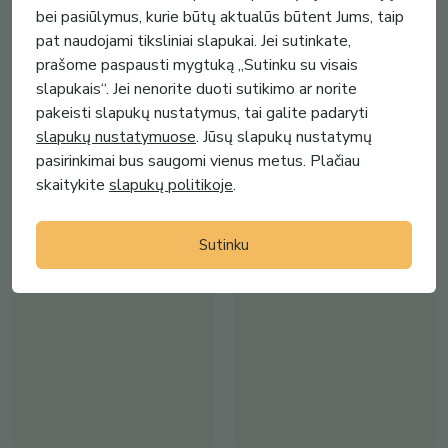
bei pasiūlymus, kurie būtų aktualūs būtent Jums, taip
pat naudojami tiksliniai slapukai. Jei sutinkate,
prašome paspausti mygtuką „Sutinku su visais
slapukais“. Jei nenorite duoti sutikimo ar norite
35.00€
19.00€
pakeisti slapukų nustatymus, tai galite padaryti
Gintariniai auskarai prilipukai su
Gintariniai auskarai „Širdelė“ su
slapukų nustatymuose
. Jūsų slapukų nustatymų
natūraliu Baltijos gintar...
paauksuotais užsegimais A...
pasirinkimai bus saugomi vienus metus. Plačiau
Amberada
Amberada
skaitykite
slapukų politikoje
.
(
34
)
(
34
)
Sutinku