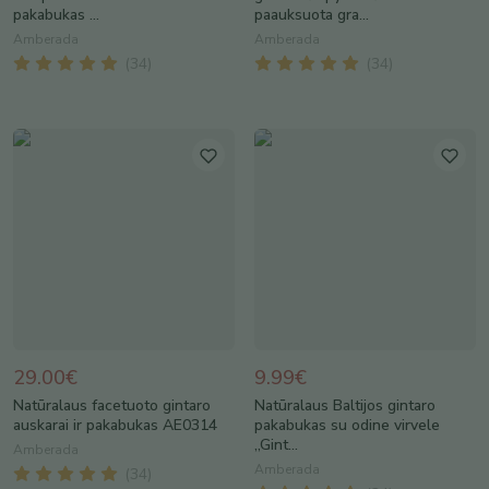
pakabukas ...
paauksuota gra...
Amberada
Amberada
(
34
)
(
34
)
29.00€
9.99€
Natūralaus facetuoto gintaro
Natūralaus Baltijos gintaro
auskarai ir pakabukas AE0314
pakabukas su odine virvele
„Gint...
Amberada
Amberada
(
34
)