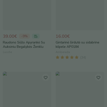
39.00€
16.00€
-
9
%
Raudono Siūlo Apyrankė Su
Gintarinė širdutė su sidabrine
Auksiniu Begalybės Ženklu
kilpele AP0184
Lucche
Amberada
(
34
)