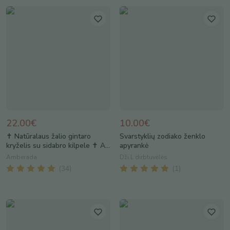
22.00€
10.00€
✝️ Natūralaus žalio gintaro
Svarstyklių zodiako ženklo
kryželis su sidabro kilpele ✝️ A...
apyrankė
Amberada
Dži.L dirbtuvėlės
(
34
)
(
1
)