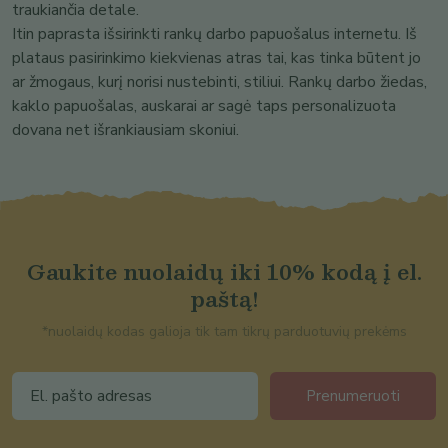
traukiančia detale.
Itin paprasta išsirinkti rankų darbo papuošalus internetu. Iš
plataus pasirinkimo kiekvienas atras tai, kas tinka būtent jo
ar žmogaus, kurį norisi nustebinti, stiliui. Rankų darbo žiedas,
kaklo papuošalas, auskarai ar sagė taps personalizuota
dovana net išrankiausiam skoniui.
Gaukite nuolaidų iki 10% kodą į el.
paštą!
*nuolaidų kodas galioja tik tam tikrų parduotuvių prekėms
Prenumeruoti