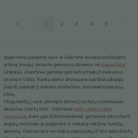
«
‹
1
2
3
4
5
›
Jeigu norisi palepinti save ar išskirtine dovana pradžiuginti
artimą žmogų, nerasite geresnės dovanos nei
papuošalai
.
Unikalūs, išskirtiniai gaminiai gali būti pritaikyti kiekvieno
skoniui ir stiliui. Rankų darbo aksesuarai subtiliai užbaigia
įvaizdį, papildo jį unikaliu prisilietimu, personalizuoja jūsų
stilių.
Mėgstančių į save atkreipti dėmesį moterų svarbiausias
akcentas turėtų būti - išskirtiniai
rankų darbo kaklo
papuošalai
, kurie gali būti keramikiniai, gintariniai, inkrustuoti
augalų motyvais ar pagaminti iš unikalią reikšmę turinčių
akmenų. Galima rasti net kaklo papuošalų iš lino arba išlietų