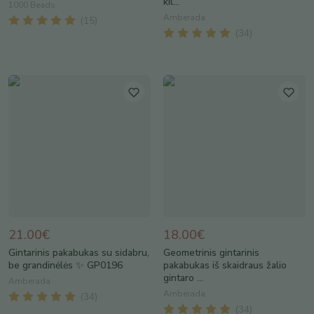
kil...
1000 Beads
Amberada
(
15
)
(
34
)
21.00€
18.00€
Gintarinis pakabukas su sidabru,
Geometrinis gintarinis
be grandinėlės ✨ GP0196
pakabukas iš skaidraus žalio
gintaro ...
Amberada
Amberada
(
34
)
(
34
)