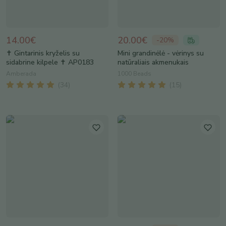
14.00€
20.00€
-
20
%
✝️ Gintarinis kryželis su
Mini grandinėlė - vėrinys su
sidabrine kilpele ✝️ AP0183
natūraliais akmenukais
Amberada
1000 Beads
(
34
)
(
15
)