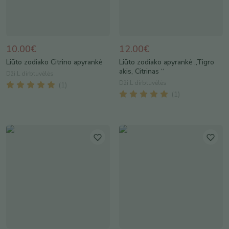
10.00€
12.00€
Liūto zodiako Citrino apyrankė
Liūto zodiako apyrankė „Tigro
akis, Citrinas “
Dži.L dirbtuvėlės
Dži.L dirbtuvėlės
(
1
)
(
1
)