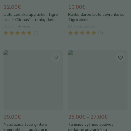
12.00€
10.00€
Liūto zodiako apyrankė „Tigro
Rankų darbo Liūto apyrankė su
akis ir Citrinas“ – rankų darb...
Tigro akimi
Dži.L dirbtuvėlės
Dži.L dirbtuvėlės
(
1
)
(
1
)
39.00€
25.00€ - 27.00€
Natūralaus žalio gintaro
Tamsios vyšnios spalvos
komplektas – auskarai ir
gintarinė apyrankė su