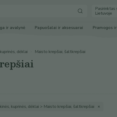
Pasirinktas 
Lietuvoje
ga
 ir avalynė
Papuošalai ir 
aksesuarai
Pramogos
 i
kuprinės, dėklai
Maisto krepšiai, šaltkrepšiai
repšiai
kinės, kuprinės, dėklai > Maisto krepšiai, šaltkrepšiai
✕