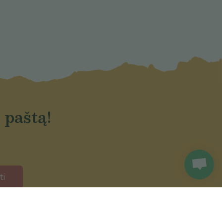
 paštą!
ti