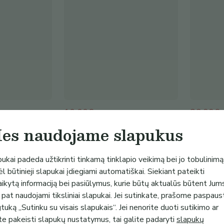
10.00€
36.99€ 
liai
Pirkinių krepšys tinklelis
Vyno kre
es naudojame slapukus
ės dirbtuvės
Levanderija
Avontuur
(
3
)
ukai padeda užtikrinti tinkamą tinklapio veikimą bei jo tobulinimą
l būtinieji slapukai įdiegiami automatiškai. Siekiant pateikti
aikytą informaciją bei pasiūlymus, kurie būtų aktualūs būtent Jum
 pat naudojami tiksliniai slapukai. Jei sutinkate, prašome paspaus
uką „Sutinku su visais slapukais“. Jei nenorite duoti sutikimo ar
te pakeisti slapukų nustatymus, tai galite padaryti
slapukų