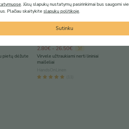
tatymuose
. Jūsų slapukų nustatymų pasirinkimai bus saugomi vi
s. Plačiau skaitykite
slapukų politikoje
.
Sutinku
2.80€ - 26.50€
u pietų dėžute
Virvele užtraukiami nerti lininiai
maišeliai
HandsOnLinen
(
11
)