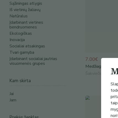
Sąžiningas atlygis
Iš vietinių žaliavų
Natūralus
Įdarbinant vietines
bendruomenes
Ekologiškas
Inovacija
Socialiai atsakingas
Tvari gamyba
Įdarbinant socialiai jautrias
7.00€
visuomenės grupes
Medžiaginiai maše
M
Šakviečio kūrybin
Kam skirta
Slap
todė
Jai
prit
Jam
taip
mygt
nori
Prekės ženklas