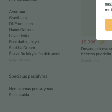
nus
metu
Avontuur
Gravitaura
DKFromLinen
HandsOnLinen
Levanderija
Rankdarbių skrynia
18.00€
Subtilia Dream
Dovanų rinkinys s
Šakviečio kūrybinės dirbtuvės
ir termo puodeliu
Gravitaura
Rodyti daugiau
Specialūs pasiūlymai
Nemokamas pristatymas
Su nuolaida