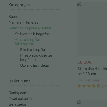
Kategorijos
Kalėdos
Namai ir interjeras
Rankinės, kuprinės, dėklai
Keliavimas ir bagažas
Maisto krepšiai,
šaltkrepšiai
Pikniko krepšiai
Priešpiečių dėžutės,
krepšeliai
18.00€
Užkandžių indeliai
Storo lino 4 maiše
cm* 23 cm
DKFromLinen
Išskirtinumai
(
15
Rankų darbo
Tvari pakuotė
Be atliekų