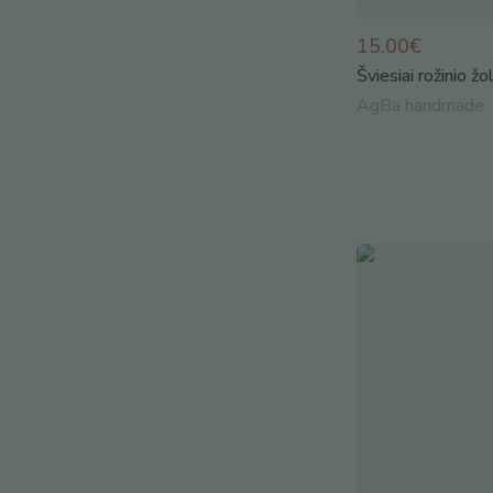
15.00€
Šviesiai rožinio ž
AgBa handmade