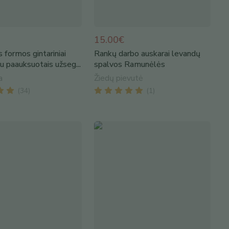
15.00€
 formos gintariniai
Rankų darbo auskarai levandų
su paauksuotais užseg...
spalvos Ramunėlės
a
Žiedų pievutė
(
34
)
(
1
)