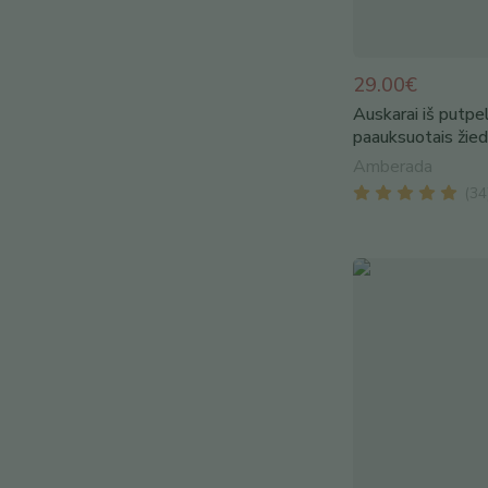
29.00€
Auskarai iš putpel
paauksuotais žiede
Amberada
(
34