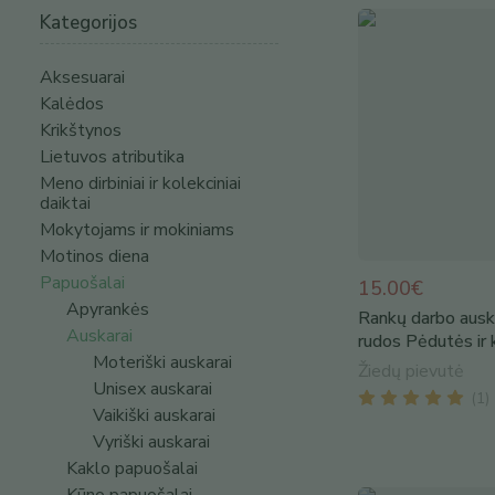
Kategorijos
Aksesuarai
Kalėdos
Krikštynos
Lietuvos atributika
Meno dirbiniai ir kolekciniai
daiktai
Mokytojams ir mokiniams
Motinos diena
Papuošalai
15.00€
Apyrankės
Rankų darbo auska
Auskarai
rudos Pėdutės ir k
Moteriški auskarai
Žiedų pievutė
Unisex auskarai
(
1
)
Vaikiški auskarai
Vyriški auskarai
Kaklo papuošalai