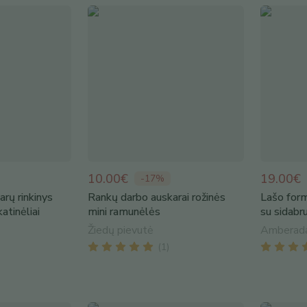
10.00€
19.00€
-
17
%
rų rinkinys
Rankų darbo auskarai rožinės
Lašo form
atinėliai
mini ramunėlės
su sidabru
Žiedų pievutė
Amberad
(
1
)