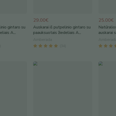
29.00€
25.00€
inio gintaro su
Auskarai iš putpelinio gintaro su
Natūralios
liais A...
paauksuotais žiedeliais A...
auskarai 
Amberada
Amberad
)
(
34
)