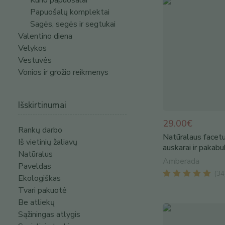
Kūno papuošalai
Papuošalų komplektai
Sagės, segės ir segtukai
Valentino diena
Velykos
Vestuvės
Vonios ir grožio reikmenys
Išskirtinumai
29.00€
Rankų darbo
Natūralaus facetu
Iš vietinių žaliavų
auskarai ir paka
Natūralus
Amberada
Paveldas
(
34
Ekologiškas
Tvari pakuotė
Be atliekų
Sąžiningas atlygis