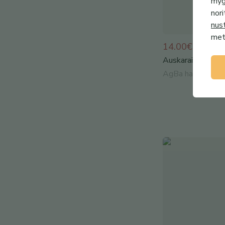
mygt
nori
nus
metu
14.00€
Auskarai su žolyn
AgBa handmade