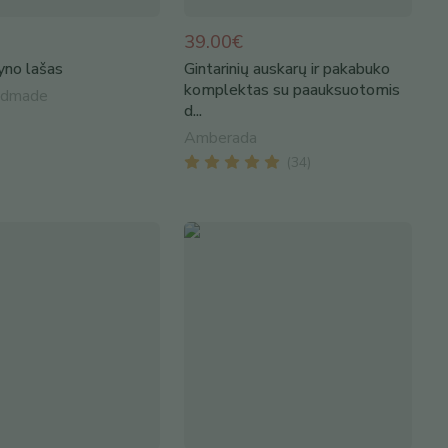
39.00€
yno lašas
Gintarinių auskarų ir pakabuko
komplektas su paauksuotomis
ndmade
d...
Amberada
(
34
)