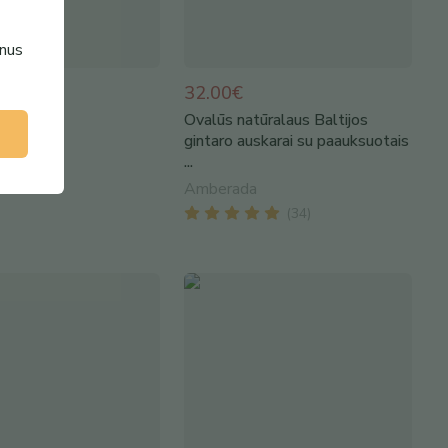
enus
32.00€
Ovalūs natūralaus Baltijos
gintaro auskarai su paauksuotais
ndmade
...
Amberada
(
34
)