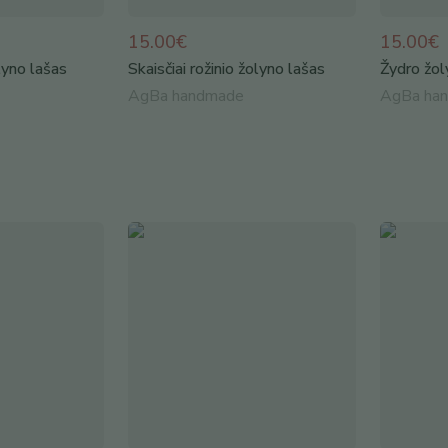
15.00€
15.00€
olyno lašas
Skaisčiai rožinio žolyno lašas
Žydro žol
AgBa handmade
AgBa ha