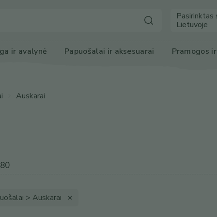
Pasirinktas 
Lietuvoje
ga
 ir avalynė
Papuošalai ir 
aksesuarai
Pramogos
 i
i
Auskarai
980
uošalai > Auskarai
✕