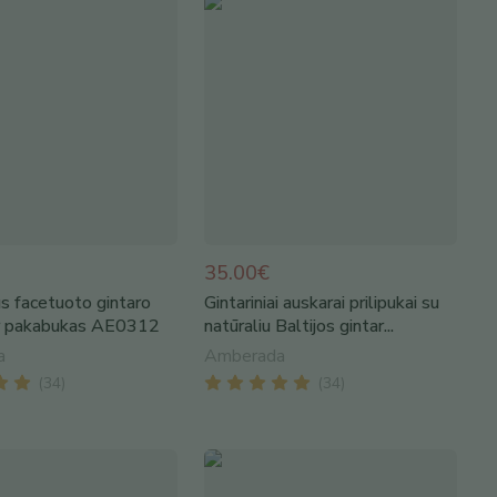
35.00€
s facetuoto gintaro
Gintariniai auskarai prilipukai su
 ir pakabukas AE0312
natūraliu Baltijos gintar...
a
Amberada
(
34
)
(
34
)