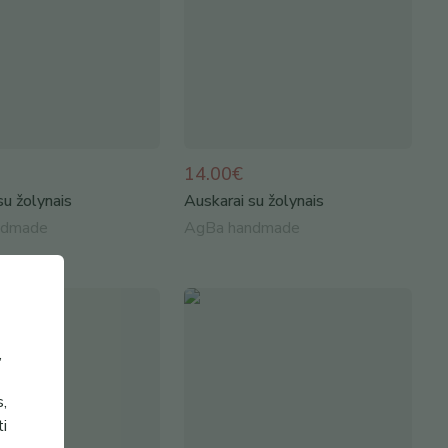
14.00€
su žolynais
Auskarai su žolynais
ndmade
AgBa handmade
,
s,
ti