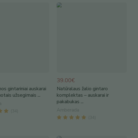
39.00€
os gintariniai auskarai
Natūralaus žalio gintaro
otais užsegimais ...
komplektas – auskarai ir
pakabukas ...
a
Amberada
(
34
)
(
34
)