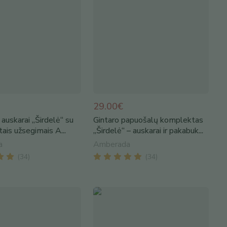
29.00€
i auskarai „Širdelė“ su
Gintaro papuošalų komplektas
ais užsegimais A...
„Širdelė“ – auskarai ir pakabuk...
a
Amberada
(
34
)
(
34
)