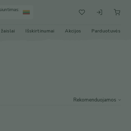
siuntimas:
r žaislai
Išskirtinumai
Akcijos
Parduotuvės