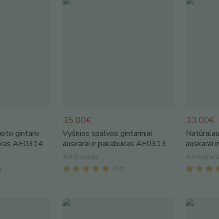
35.00€
33.00€
oto gintaro
Vyšnios spalvos gintariniai
Natūralau
bukas AE0314
auskarai ir pakabukas AE0313
auskarai
Amberada
Amberad
)
(
34
)