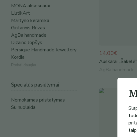
MONA aksesuarai
LiutikArt
Martyno keramika
Gintarinis Brizas
AgBa handmade
Dizaino lopšys
Persique Handmade Jewellery
14.00€
Kordia
Auskarai „Šakelė
Rodyti daugiau
AgBa handmade
Specialūs pasiūlymai
M
Nemokamas pristatymas
Su nuolaida
Slap
todė
prit
taip