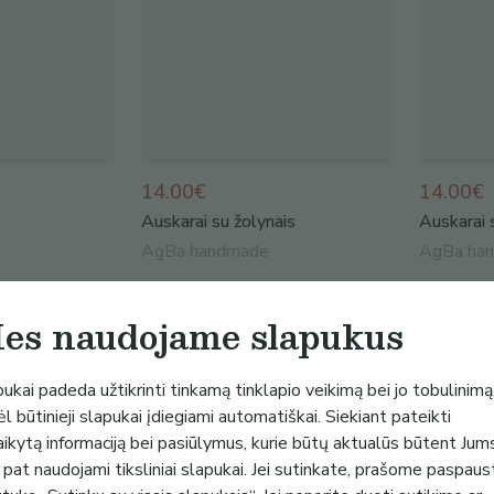
14.00€
14.00€
“
Auskarai su žolynais
Auskarai 
AgBa handmade
AgBa ha
es naudojame slapukus
ukai padeda užtikrinti tinkamą tinklapio veikimą bei jo tobulinimą
l būtinieji slapukai įdiegiami automatiškai. Siekiant pateikti
aikytą informaciją bei pasiūlymus, kurie būtų aktualūs būtent Jum
 pat naudojami tiksliniai slapukai. Jei sutinkate, prašome paspaus