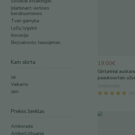
Socialiai atsakingas
Įdarbinant vietines
bendruomenes
Tvari gamyba
Lyčių lygybė
Inovacija
Bioįvairovės tausojimas
Kam skirta
19.00€
Gintariniai auskara
Jai
paauksuotais užse
Vaikams
Amberada
Jam
(
34
Prekės ženklas
Amberada
AmberLithuania