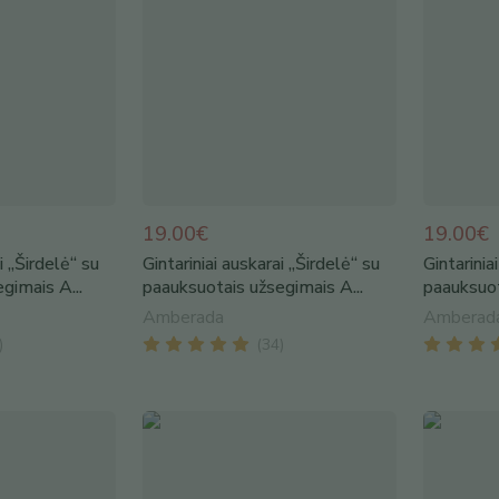
19.00€
19.00€
i „Širdelė“ su
Gintariniai auskarai „Širdelė“ su
Gintarinia
gimais A...
paauksuotais užsegimais A...
paauksuot
Amberada
Amberad
)
(
34
)