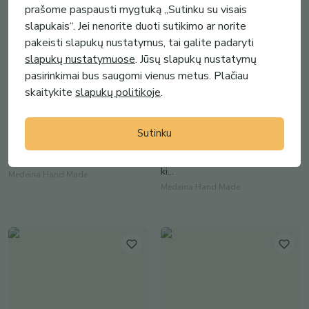
prašome paspausti mygtuką „Sutinku su visais
slapukais“. Jei nenorite duoti sutikimo ar norite
pakeisti slapukų nustatymus, tai galite padaryti
slapukų nustatymuose
. Jūsų slapukų nustatymų
pasirinkimai bus saugomi vienus metus. Plačiau
skaitykite
slapukų politikoje
.
15.00€ - 24.00€
24.00€ - 29.00€
Sutinku
T. mėlynos spalvos Mokyklinis
T. mėlynos spalvos Mokyklinis
džemperis
džemperis su užtrauktuku be
ki...
Medeina Hand Made
Medeina Hand Made