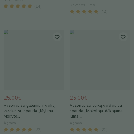
Dovanos Jums
(
14
)
(
14
)
25.00€
25.00€
Vazonas su gėlėmis ir vaikų
Vazonas su vaikų vardais su
vardais su spauda „Mylima
spauda „Mokytoja, dėkojame
Mokyto...
jums ...
Agrava
Agrava
(
22
)
(
22
)