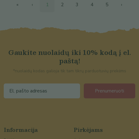
«
‹
1
2
3
4
5
›
Gaukite nuolaidų iki 10% kodą į el.
paštą!
*nuolaidų kodas galioja tik tam tikrų parduotuvių prekėms
Prenumeruoti
Informacija
Pirkėjams