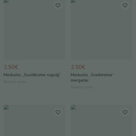
2.50€
2.50€
Meduolis „Susitiksime rugsėjį“
Meduolis „Sveikinimai“
mergaitei
Skanūs norai
Skanūs norai