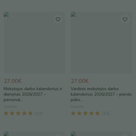
27.00€
27.00€
Mokytojos darbo kalendorius ir
Vardinis mokytojos darbo
dienynas 2026/2027 –
kalendorius 2026/2027 – pienės
personal...
pūko...
Lazerita
Lazerita
(
13
)
(
13
)