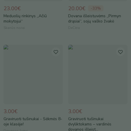
23.00€
20.00€
-
33
%
Meduolių rinkinys „Ačiū
Dovana išleistuvėms „Pirmyn
mokytojui“
drąsiai“, sojų vaško žvakė
Skanūs norai
DeCèra
3.00€
3.00€
Graviruoti tušinukai - Sėkmės 8-
Graviruoti tušinukai
oje klasėje!
dvyliktokams – vardinės
dovanos išleist...
Dovanos Jums