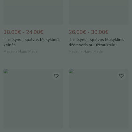
18.00€ - 24.00€
26.00€ - 30.00€
T. mėlynos spalvos Mokyklinės
T. mėlynos spalvos Mokyklinis
kelnės
džemperis su užtrauktuku
Medeina Hand Made
Medeina Hand Made