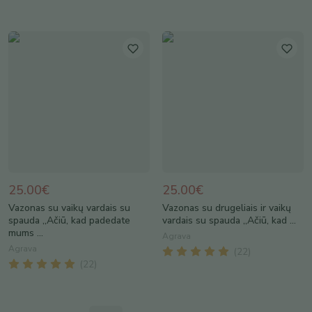
25.00€
25.00€
Vazonas su vaikų vardais su
Vazonas su drugeliais ir vaikų
spauda „Ačiū, kad padedate
vardais su spauda „Ačiū, kad ...
mums ...
Agrava
Agrava
(
22
)
(
22
)