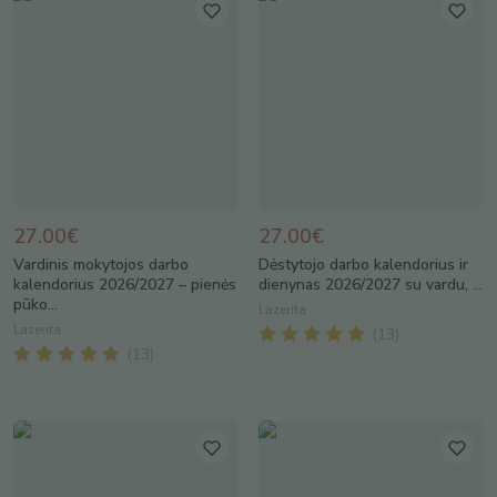
27.00€
27.00€
Vardinis mokytojos darbo
Dėstytojo darbo kalendorius ir
kalendorius 2026/2027 – pienės
dienynas 2026/2027 su vardu, ...
pūko...
Lazerita
Lazerita
(
13
)
(
13
)