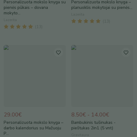
Personalizuota mokslo knyga su
Personalizuota mokslo knyga –
pienės pūkais – dovana
planuoklis mokytojai su pienės...
mokyto...
Lazerita
Lazerita
(
13
)
(
13
)
29.00€
8.50€ - 14.00€
Personalizuota mokslo knyga –
Bambukinis tušinukas -
darbo kalendorius su Mažuoju
pieštukas 2in1 (5 vnt)
P...
Gravitaura