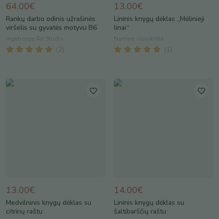
64.00€
13.00€
Rankų darbo odinis užrašinės
Lininis knygų dėklas „Mėlinieji
viršelis su gyvatės motyvu B6
linai“
Ingeborge Art Studio
Naminė siuvyklėlė
(
2
)
(
1
)
13.00€
14.00€
Medvilninis knygų dėklas su
Lininis knygų dėklas su
citrinų raštu
šaltibarščių raštu