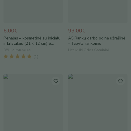
6.00€
99.00€
Penalas – kosmetinė su inicialu
A5 Rankų darbo odinė užrašinė
ir kristalais (21 × 12 cm) S...
- Tapyta rankomis
Dži.L dirbtuvėlės
Lietuviški Odos Gaminiai
(
1
)