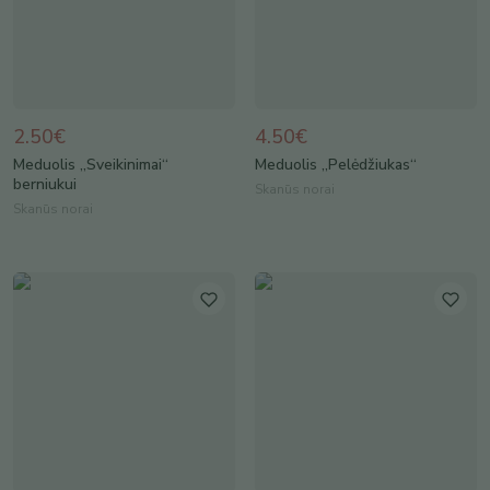
2.50€
4.50€
Meduolis „Sveikinimai“
Meduolis „Pelėdžiukas“
berniukui
Skanūs norai
Skanūs norai