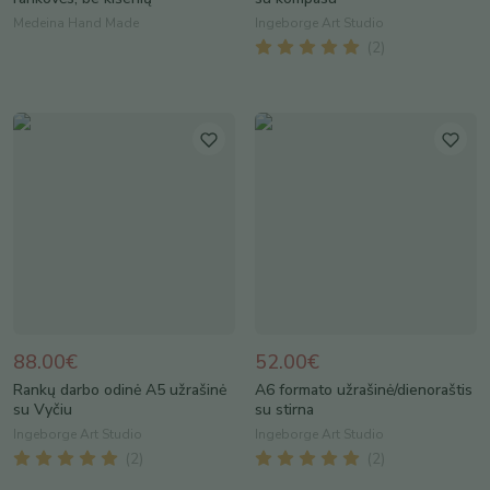
Medeina Hand Made
Ingeborge Art Studio
(
2
)
88.00€
52.00€
Rankų darbo odinė A5 užrašinė
A6 formato užrašinė/dienoraštis
su Vyčiu
su stirna
Ingeborge Art Studio
Ingeborge Art Studio
(
2
)
(
2
)