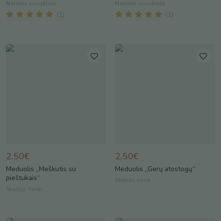
Naminė siuvyklėlė
Naminė siuvyklėlė
(
1
)
(
1
)
2.50€
2.50€
Meduolis „Meškutis su
Meduolis „Gerų atostogų“
pieštukais“
Skanūs norai
Skanūs norai