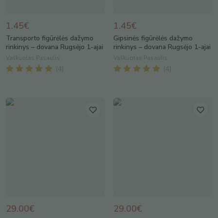
1.45€
1.45€
Transporto figūrėlės dažymo
Gipsinės figūrėlės dažymo
rinkinys – dovana Rugsėjo 1-ajai
rinkinys – dovana Rugsėjo 1-ajai
Vaškuotas Pasaulis
Vaškuotas Pasaulis
(
4
)
(
4
)
29.00€
29.00€