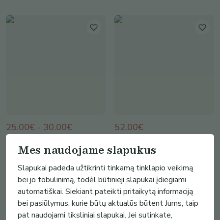
25.00€ - 30.00€
52.00€
T. žalios spalvos Mokyklinis
Odinė A6 užrašinė su keičiamu
Mes naudojame slapukus
džemperis su užtrauktuku
vidumi „Amžinasis mazgas“
Medeina Hand Made
Ingeborge Art Studio
Slapukai padeda užtikrinti tinkamą tinklapio veikimą
(
2
)
bei jo tobulinimą, todėl būtinieji slapukai įdiegiami
automatiškai. Siekiant pateikti pritaikytą informaciją
bei pasiūlymus, kurie būtų aktualūs būtent Jums, taip
pat naudojami tiksliniai slapukai. Jei sutinkate,