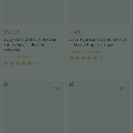
15.00€
1.45€
Sojų vaško žvakė „Mokytojai,
Jūros figūrėlės dažymo rinkinys
kuri įkvepia“ – dovana
– dovana Rugsėjo 1-ajai
mokytoja...
Vaškuotas Pasaulis
Vaškuotas Pasaulis
(
4
)
(
4
)