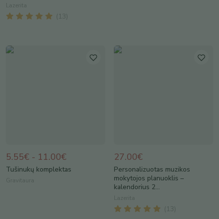
Lazerita
(
13
)
5.55€ - 11.00€
27.00€
Tušinukų komplektas
Personalizuotas muzikos
mokytojos planuoklis –
Gravitaura
kalendorius 2...
Lazerita
(
13
)