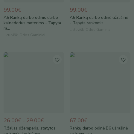
99.00€
99.00€
A5 Rankų darbo odinis darbo
A5 Rankų darbo odinė užrašinė
kalnedorius moterims - Tapyta
- Tapyta rankomis
ra...
Lietuviški Odos Gaminiai
Lietuviški Odos Gaminiai
26.00€ - 29.00€
67.00€
T.žalias džemperis, statytos
Rankų darbo odinė B6 užrašinė
rankovės, be kišenių
su kompasu