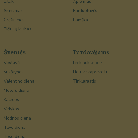
D.U.K.
Apie mus
Siuntimas
Parduotuvės
Grąžinimas
Paieška
Bičiulių klubas
Šventės
Pardavėjams
Vestuvės
Prekiaukite per
Krikštynos
Lietuviskapreke.lt
Valentino diena
Tinklaraštis
Moters diena
Kalėdos
Velykos
Motinos diena
Tėvo diena
Boso diena