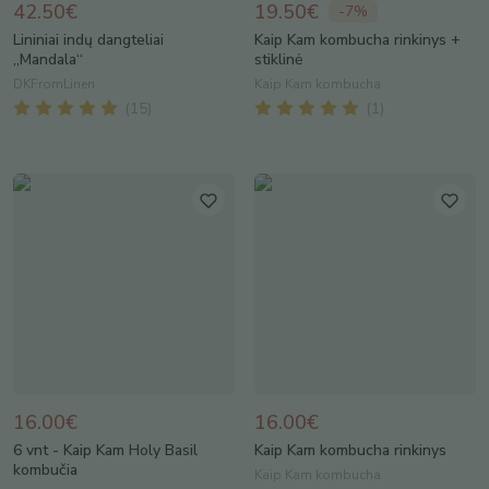
42.50€
19.50€
-
7
%
Lininiai indų dangteliai
Kaip Kam kombucha rinkinys +
„Mandala“
stiklinė
DKFromLinen
Kaip Kam kombucha
(
15
)
(
1
)
16.00€
16.00€
6 vnt - Kaip Kam Holy Basil
Kaip Kam kombucha rinkinys
kombučia
Kaip Kam kombucha