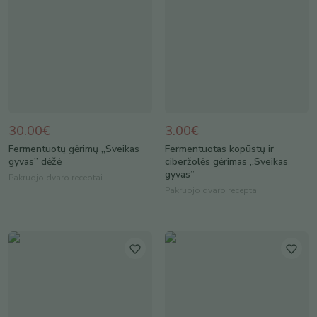
30.00€
3.00€
Fermentuotų gėrimų „Sveikas
Fermentuotas kopūstų ir
gyvas” dėžė
ciberžolės gėrimas „Sveikas
gyvas”
Pakruojo dvaro receptai
Pakruojo dvaro receptai