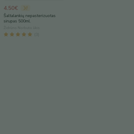
4.50€
Šaltalankių nepasterizuotas
sirupas 500ml.
Židrūno Norbuto ūkis
(
3
)