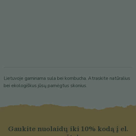
Lietuvoje gaminama sula bei kombucha. Atraskite natūralius
bei ekologiškus jūsų pamėgtus skonius.
Gaukite nuolaidų iki 10% kodą į el.