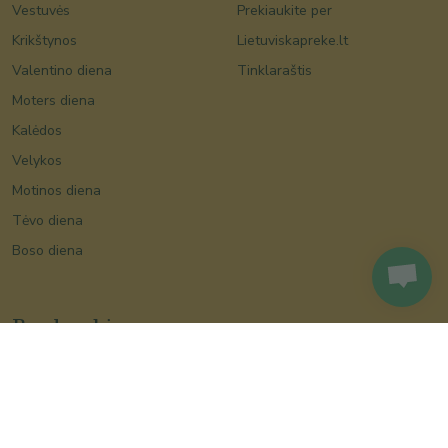
Vestuvės
Prekiaukite per
Krikštynos
Lietuviskapreke.lt
Valentino diena
Tinklaraštis
Moters diena
Kalėdos
Velykos
Motinos diena
Tėvo diena
Boso diena
Bendraukime
Facebook
Instagram
Susisiekite