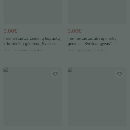
3.00€
3.00€
Fermentuotas žiedinių kopūstų
Fermentuotas aštrių morkų
ir burokėlių gėrimas „Sveikas ...
gėrimas „Sveikas gyvas”
Pakruojo dvaro receptai
Pakruojo dvaro receptai