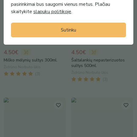
pasirinkimai bus saugomi vienus metus. Plačiau
skaitykite
slapukų politikoje
.
Sutinku
4.50€
4.50€
Miško mėlynių sultys 300ml.
Šaltalankių nepasterizuotos
sultys 500ml.
Židrūno Norbuto ūkis
Židrūno Norbuto ūkis
(
3
)
(
3
)