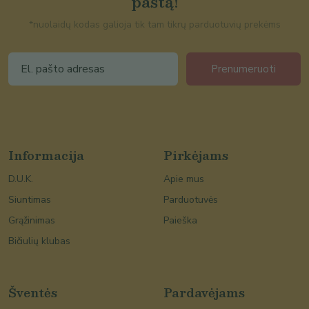
paštą!
*nuolaidų kodas galioja tik tam tikrų parduotuvių prekėms
Prenumeruoti
Informacija
Pirkėjams
D.U.K.
Apie mus
Siuntimas
Parduotuvės
Grąžinimas
Paieška
Bičiulių klubas
Šventės
Pardavėjams