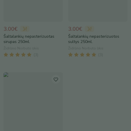
3.00€
3.00€
Šaltalankių nepasterizuotas
Šaltalankių nepasterizuotos
sirupas 250ml.
sultys 250ml.
Židrūno Norbuto ūkis
Židrūno Norbuto ūkis
(
3
)
(
3
)