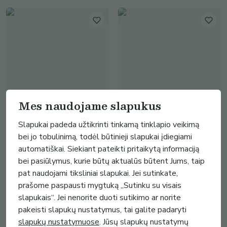
Mes naudojame slapukus
16.00€
16.00€
Slapukai padeda užtikrinti tinkamą tinklapio veikimą
6 vnt - Kaip Kam Original
bei jo tobulinimą, todėl būtinieji slapukai įdiegiami
6 vnt - Kaip Kam Ginger
kombučia
kombucha
automatiškai. Siekiant pateikti pritaikytą informaciją
Kaip Kam kombucha
Kaip Kam kombucha
bei pasiūlymus, kurie būtų aktualūs būtent Jums, taip
(
1
)
(
1
)
pat naudojami tiksliniai slapukai. Jei sutinkate,
prašome paspausti mygtuką „Sutinku su visais
slapukais“. Jei nenorite duoti sutikimo ar norite
pakeisti slapukų nustatymus, tai galite padaryti
slapukų nustatymuose
. Jūsų slapukų nustatymų