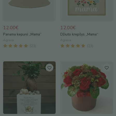
12.00€
12.00€
Panama kepurė „Mama“
Džiuto krepšys „Mama“
Agrava
Agrava
(
23
)
(
23
)