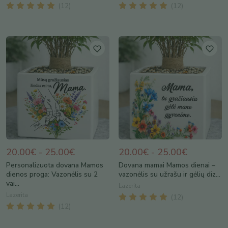
(
12
)
(
12
)
20.00€ - 25.00€
20.00€ - 25.00€
Personalizuota dovana Mamos
Dovana mamai Mamos dienai –
dienos proga: Vazonėlis su 2
vazonėlis su užrašu ir gėlių diz...
vai...
Lazerita
Lazerita
(
12
)
(
12
)