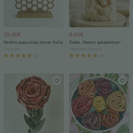
25.00€
9.00€
Medinis papuošalų stovas Koriai
Žvakė „Mamos apkabinimas“
Dovanotti
Vaškuotas Pasaulis
(
1
)
(
4
)