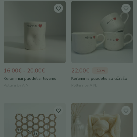
16.00€ - 20.00€
22.00€
-
12
%
Keraminiai puodeliai tėvams
Keraminis puodelis su užrašu
Pottera by A.N.
Pottera by A.N.