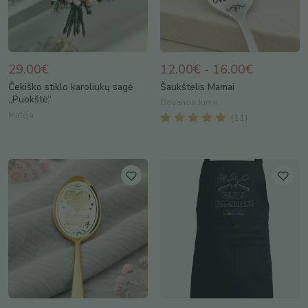
29.00€
12.00€ - 16.00€
Čekiško stiklo karoliukų sagė
Šaukštelis Mamai
„Puokštė“
Dovanos Jums
Matėja
(
11
)