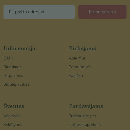
Prenumeruoti
Informacija
Pirkėjams
D.U.K.
Apie mus
Siuntimas
Parduotuvės
Grąžinimas
Paieška
Bičiulių klubas
Šventės
Pardavėjams
Vestuvės
Prekiaukite per
Krikštynos
Lietuviskapreke.lt