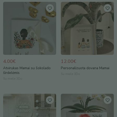
4.00€
12.00€
Atvirukas Mamai su šokolado
Personalizuota dovana Mamai
širdelėmis
Su meile 3Do
Su meile 3Do