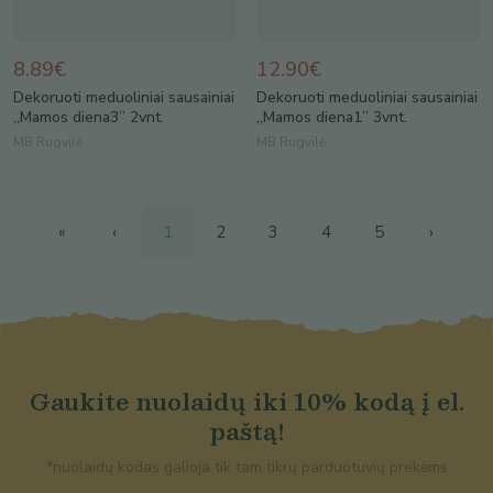
8.89€
12.90€
Dekoruoti meduoliniai sausainiai
Dekoruoti meduoliniai sausainiai
„Mamos diena3” 2vnt.
„Mamos diena1” 3vnt.
MB Rugvilė
MB Rugvilė
«
‹
1
2
3
4
5
›
Gaukite nuolaidų iki 10% kodą į el.
paštą!
*nuolaidų kodas galioja tik tam tikrų parduotuvių prekėms