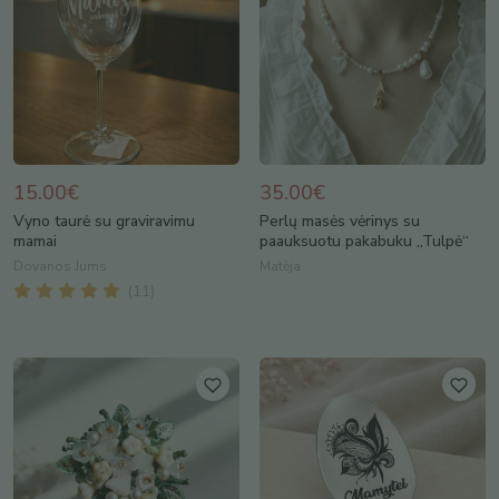
15.00€
35.00€
Vyno taurė su graviravimu
Perlų masės vėrinys su
mamai
paauksuotu pakabuku „Tulpė“
Dovanos Jums
Matėja
(
11
)