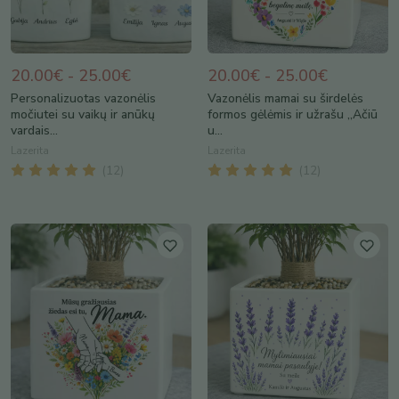
20.00€ - 25.00€
20.00€ - 25.00€
Personalizuotas vazonėlis
Vazonėlis mamai su širdelės
močiutei su vaikų ir anūkų
formos gėlėmis ir užrašu „Ačiū
vardais...
u...
Lazerita
Lazerita
(
12
)
(
12
)