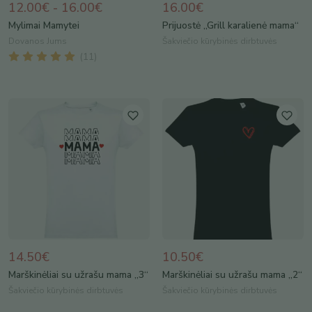
12.00€ - 16.00€
16.00€
Mylimai Mamytei
Prijuostė „Grill karalienė mama“
Dovanos Jums
Šakviečio kūrybinės dirbtuvės
(
11
)
14.50€
10.50€
Marškinėliai su užrašu mama „3“
Marškinėliai su užrašu mama „2“
Šakviečio kūrybinės dirbtuvės
Šakviečio kūrybinės dirbtuvės