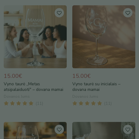
15.00€
15.00€
Vyno taurė „Metas
Vyno taurė su inicialais –
atsipalaiduoti" – dovana mamai
dovana mamai
Dovanos Jums
Dovanos Jums
(
11
)
(
11
)