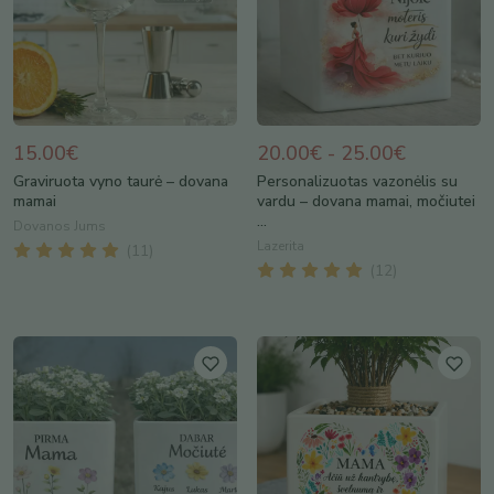
15.00€
20.00€ - 25.00€
Graviruota vyno taurė – dovana
Personalizuotas vazonėlis su
mamai
vardu – dovana mamai, močiutei
...
Dovanos Jums
Lazerita
(
11
)
(
12
)