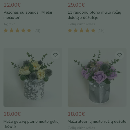
22.00€
29.00€
Vazonas su spauda „Mielai
11 raudonų plono muilo rožių
močiutei“
didelėje dėžutėje
Agrava
Gėlių dirbtuvėlės
(
23
)
(
15
)
18.00€
18.00€
Maža gelsvų plono muilo gėlių
Maža alyvinių muilo rožių dėžutė
dėžutė
Gėlių dirbtuvėlės