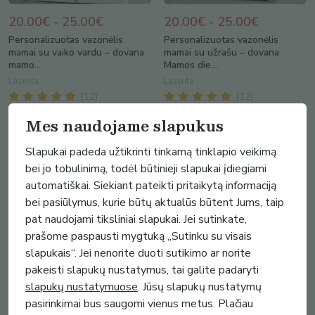
20.00€ - 25.00€
20.00€ - 25.00€
Personalizuotas vazonėlis
Personalizuotas vazonėlis
mamai su vaiko vardu – dovana
mamai su užrašu – dovana
mamo...
Mamos die...
Lazerita
Lazerita
(
12
)
(
12
)
Mes naudojame slapukus
Slapukai padeda užtikrinti tinkamą tinklapio veikimą
bei jo tobulinimą, todėl būtinieji slapukai įdiegiami
automatiškai. Siekiant pateikti pritaikytą informaciją
bei pasiūlymus, kurie būtų aktualūs būtent Jums, taip
pat naudojami tiksliniai slapukai. Jei sutinkate,
prašome paspausti mygtuką „Sutinku su visais
slapukais“. Jei nenorite duoti sutikimo ar norite
pakeisti slapukų nustatymus, tai galite padaryti
slapukų nustatymuose
. Jūsų slapukų nustatymų
20.00€ - 25.00€
20.00€ - 25.00€
pasirinkimai bus saugomi vienus metus. Plačiau