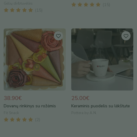
Gėlių dirbtuvėlės
(
15
)
(
15
)
38.90€
25.00€
Dovanų rinkinys su rožėmis
Keraminis puodelis su lėkštute
Fit Snack
Pottera by A.N.
(
2
)