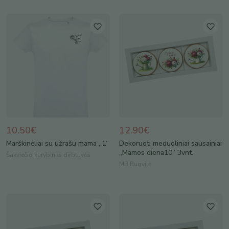
10.50€
12.90€
Marškinėliai su užrašu mama „1“
Dekoruoti meduoliniai sausainiai
„Mamos diena10” 3vnt.
Šakviečio kūrybinės dirbtuvės
MB Rugvilė