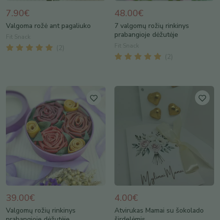
7.90€
48.00€
Valgoma rožė ant pagaliuko
7 valgomų rožių rinkinys
prabangioje dėžutėje
Fit Snack
Fit Snack
(
2
)
(
2
)
39.00€
4.00€
Valgomų rožių rinkinys
Atvirukas Mamai su šokolado
prabangioje dėžutėje
širdelėmis