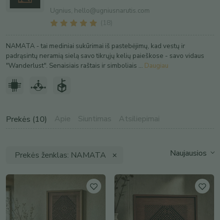
Ugnius,
hello@ugniusnarutis.com
(
18
)
NAMATA - tai mediniai sukūrimai iš pastebėjimų, kad vestų ir
padrąsintų neramią sielą savo tikrųjų kelių paieškose - savo vidaus
"Wanderlust". Senaisiais raštais ir simboliais ...
Daugiau
Apie
Siuntimas
Atsiliepimai
Prekės (10)
Prekės ženklas:
NAMATA
✕