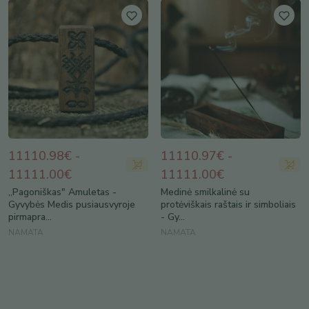
11110.98€ -
11110.97€ -
11111.00€
11111.00€
„Pagoniškas" Amuletas -
Medinė smilkalinė su
Gyvybės Medis pusiausvyroje
protėviškais raštais ir simboliais
pirmapra...
- Gy...
NAMATA
NAMATA