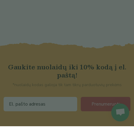
Gaukite nuolaidų iki 10% kodą į el.
paštą!
*nuolaidų kodas galioja tik tam tikrų parduotuvių prekėms
Prenumeruoti