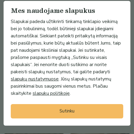
NAMATA
NAMATA
Mes naudojame slapukus
Slapukai padeda užtikrinti tinkamą tinklapio veikimą
bei jo tobulinimą, todėl būtinieji slapukai įdiegiami
automatiškai. Siekiant pateikti pritaikytą informaciją
bei pasiūlymus, kurie būtų aktualūs būtent Jums, taip
pat naudojami tiksliniai slapukai. Jei sutinkate,
prašome paspausti mygtuką „Sutinku su visais
slapukais“. Jei nenorite duoti sutikimo ar norite
pakeisti slapukų nustatymus, tai galite padaryti
slapukų nustatymuose
. Jūsų slapukų nustatymų
pasirinkimai bus saugomi vienus metus. Plačiau
11110.98€ -
11111.00€
skaitykite
slapukų politikoje
.
11111.00€
„Pagoniškas" Amuletas iš
Ąžuolo - Pasaulio medžio
Pagoniška Žvakidė / Smilkalinė
žieduose į...
iš Ąžuolo ir Degintos pušies ...
Sutinku
NAMATA
NAMATA