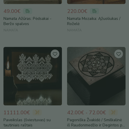
49.00€
220.00€
Namata Ažūras: Pėdsakai -
Namata Mozaika: Ąžuoliukas /
Beržo spalvos
Roželė
NAMATA
NAMATA
11111.00€
42.00€ - 72.00€
Paveikslas (šviestuvas) su
Pagoniška Žvakidė / Smilkalinė
tautiniais raštais
iš Raudonmedžio ir Degintos p...