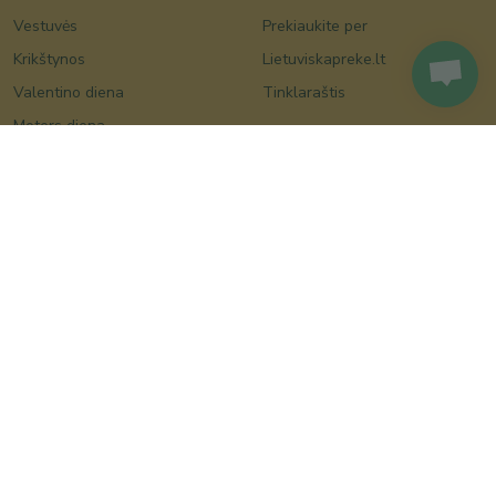
Vestuvės
Prekiaukite per
Krikštynos
Lietuviskapreke.lt
Valentino diena
Tinklaraštis
Moters diena
Kalėdos
Velykos
Motinos diena
Tėvo diena
Boso diena
Bendraukime
Facebook
Instagram
Susisiekite