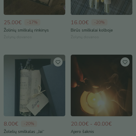
25.00€
16.00€
-
17
%
-
20
%
Žolinių smilkalų rinkinys
Birūs smilkalai kolboje
Žolynų dovanos
Žolynų dovanos
8.00€
20.00€ - 40.00€
-
20
%
Žolelių smilkalas „Jai“
Ajero šaknis