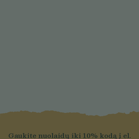
Gaukite nuolaidų iki 10% kodą į el.