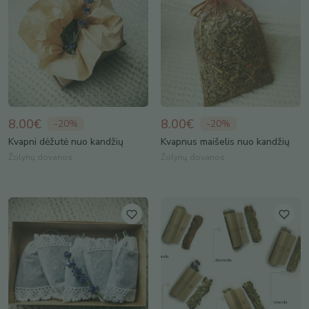
8.00€
8.00€
-
20
%
-
20
%
Kvapni dėžutė nuo kandžių
Kvapnus maišelis nuo kandžių
Žolynų dovanos
Žolynų dovanos