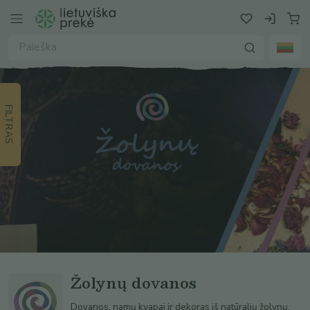
FILTRAS
Žolynų dovanos
Dovanos, namų kvapai ir dekoras iš natūralių žolynų.