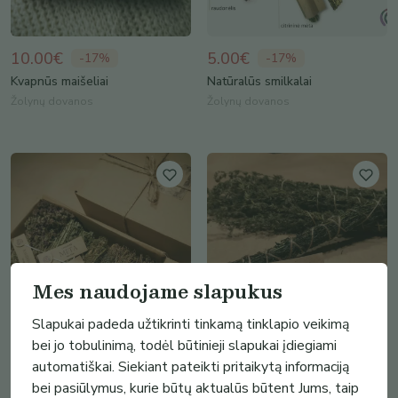
10.00€
5.00€
-
17
%
-
17
%
Kvapnūs maišeliai
Natūralūs smilkalai
Žolynų dovanos
Žolynų dovanos
Mes naudojame slapukus
Slapukai padeda užtikrinti tinkamą tinklapio veikimą
bei jo tobulinimą, todėl būtinieji slapukai įdiegiami
30.00€
10.00€
-
50
%
-
17
%
automatiškai. Siekiant pateikti pritaikytą informaciją
Keturių žolelių rinkinys
Juozažolės šluotelė (vanta)
bei pasiūlymus, kurie būtų aktualūs būtent Jums, taip
Žolynų dovanos
Žolynų dovanos