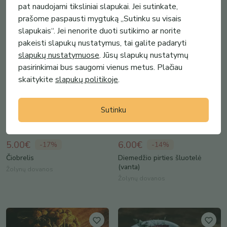
pat naudojami tiksliniai slapukai. Jei sutinkate,
prašome paspausti mygtuką „Sutinku su visais
slapukais“. Jei nenorite duoti sutikimo ar norite
pakeisti slapukų nustatymus, tai galite padaryti
slapukų nustatymuose
. Jūsų slapukų nustatymų
pasirinkimai bus saugomi vienus metus. Plačiau
skaitykite
slapukų politikoje
.
Sutinku
5.00€
6.00€
-
17
%
-
14
%
Čiobrelis
Diemedžio pirties šluotelė
(vanta)
Žolynų dovanos
Žolynų dovanos