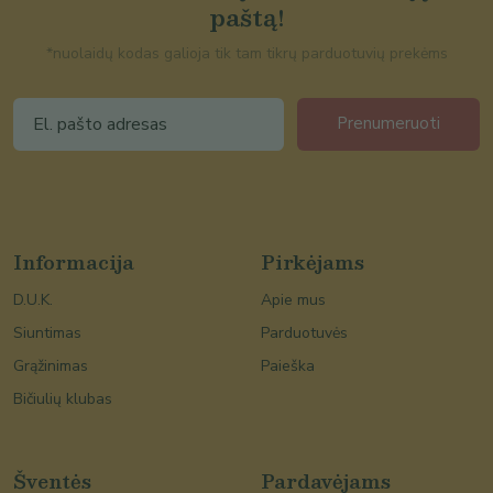
paštą!
*nuolaidų kodas galioja tik tam tikrų parduotuvių prekėms
Prenumeruoti
Informacija
Pirkėjams
D.U.K.
Apie mus
Siuntimas
Parduotuvės
Grąžinimas
Paieška
Bičiulių klubas
Šventės
Pardavėjams