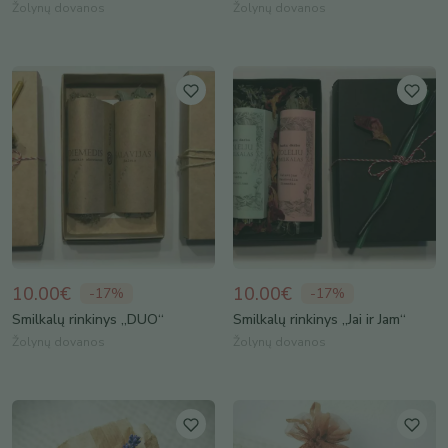
Žolynų dovanos
Žolynų dovanos
10.00€
10.00€
-
17
%
-
17
%
Smilkalų rinkinys „DUO“
Smilkalų rinkinys „Jai ir Jam“
Žolynų dovanos
Žolynų dovanos