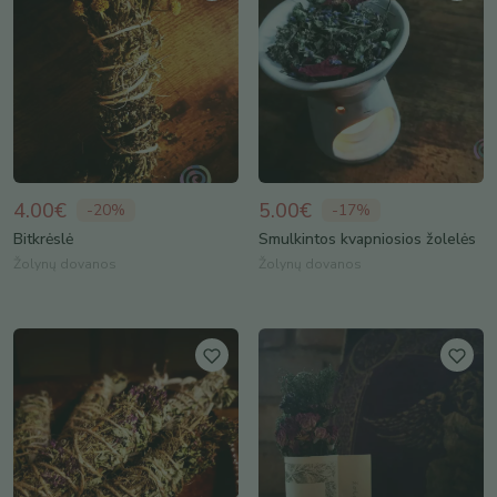
4.00€
5.00€
-
20
%
-
17
%
Bitkrėslė
Smulkintos kvapniosios žolelės
Žolynų dovanos
Žolynų dovanos