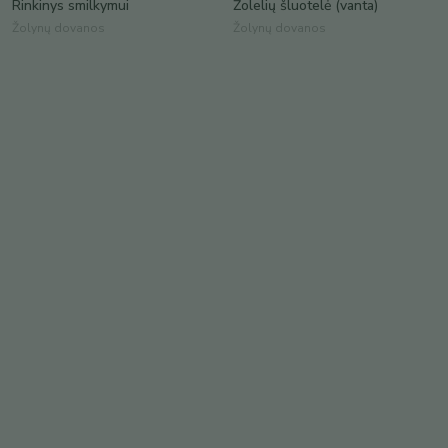
Rinkinys smilkymui
Žolelių šluotelė (vanta)
Žolynų dovanos
Žolynų dovanos