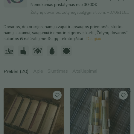
Nemokamas pristatymas nuo
30.00
€
Žolynų dovanos,
zolynugalia@gmail.com
,
+37061150600
Dovanos, dekoracijos, namų kvapai ir apsaugos priemonės, skirtos
namų jaukumui, saugumui ir emocinei gerovei kurti. „Žolynų dovanos“
sukurtos iš natūralių medžiagų - ekologiškai...
Daugiau
Apie
Siuntimas
Atsiliepimai
Prekės (20)