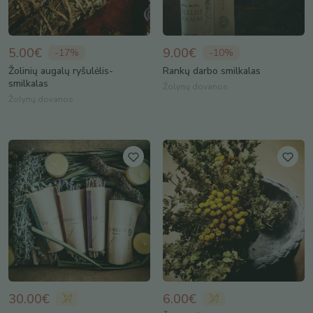
5.00€
9.00€
-
17
%
-
10
%
Žolinių augalų ryšulėlis-
Rankų darbo smilkalas
smilkalas
Žolynų dovanos
Žolynų dovanos
30.00€
6.00€