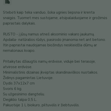
Stebėti kaip teka vanduo, šoka ugnies liepsna ir krenta
snaigės. Tuomet mes sustojame, atsipalaiduojame ir grožimės
paprastais dalykais.
RUSTO - į jūsų namus atneš aksominio vakaro jaukumą.
Apdaila- natūralios rūdys, pasirodo įmanoma net ant betono.
Itin paprastai naudojamas biožindys neskleidžia dūmų ar
nemalonaus kvapo.
Pritaikytas džiaugtis namų erdvėse, viduje bei terasoje,
atvirose erdvėse.
Minimalistinis dizainas įkvėptas skandinaviškos nuotaikos.
Židinys pagamintas Lietuvoje.
Dydis 37x12x7 cm
Svoris 6 kg.
Su užgesinimo dangteliu.
Degiklio talpa 0,5 L.
Pakuotėje 1 L biokuro, piltuvėlis ir žiebtuvėlis.