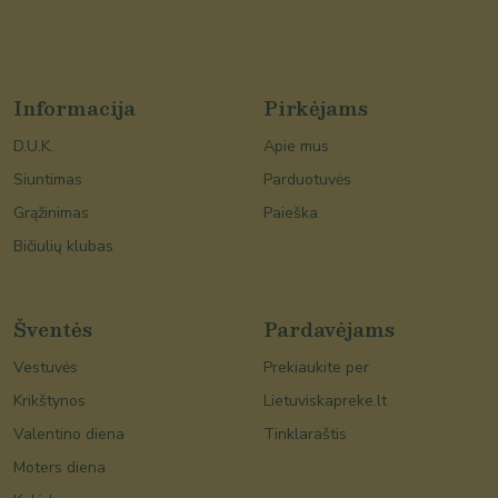
Informacija
Pirkėjams
D.U.K.
Apie mus
Siuntimas
Parduotuvės
Grąžinimas
Paieška
Bičiulių klubas
Šventės
Pardavėjams
Vestuvės
Prekiaukite per
Krikštynos
Lietuviskapreke.lt
Valentino diena
Tinklaraštis
Moters diena