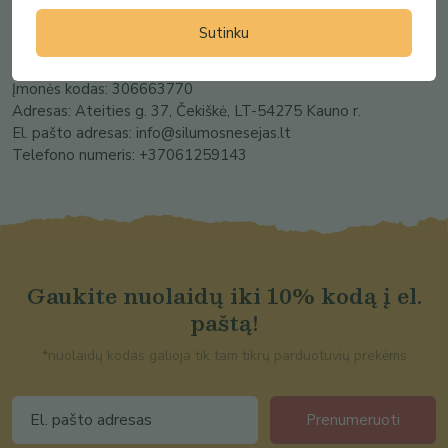
Pardavėjas
Atsiliepimai
Sutinku
Įmonės pavadinimas: Silumo MB
Įmonės kodas: 306663770
Adresas: Ateities g. 37, Čekiškė, LT-54275 Kauno r.
El. pašto adresas: info@silumosnesejas.lt
Telefono numeris: +37061259143
Gaukite nuolaidų iki 10% kodą į el.
paštą!
*nuolaidų kodas galioja tik tam tikrų parduotuvių prekėms
Prenumeruoti