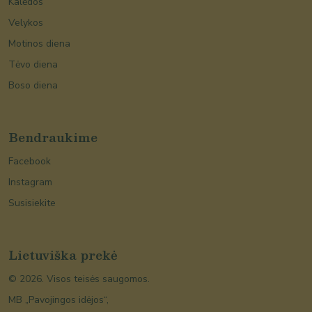
Kalėdos
Velykos
Motinos diena
Tėvo diena
Boso diena
Bendraukime
Facebook
Instagram
Susisiekite
Lietuviška prekė
©
2026
. Visos teisės saugomos.
MB „Pavojingos idėjos“,