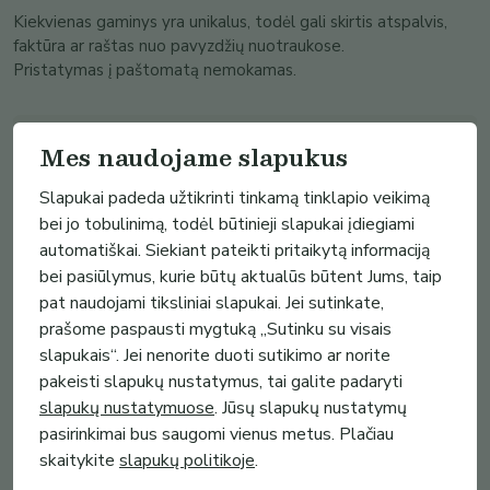
Kiekvienas gaminys yra unikalus, todėl gali skirtis atspalvis,
faktūra ar raštas nuo pavyzdžių nuotraukose.
Pristatymas į paštomatą nemokamas.
Kiekis
*
Mes naudojame slapukus
Slapukai padeda užtikrinti tinkamą tinklapio veikimą
Pritaikyti nuolaidų kodą
bei jo tobulinimą, todėl būtinieji slapukai įdiegiami
automatiškai. Siekiant pateikti pritaikytą informaciją
bei pasiūlymus, kurie būtų aktualūs būtent Jums, taip
pat naudojami tiksliniai slapukai. Jei sutinkate,
prašome paspausti mygtuką „Sutinku su visais
slapukais“. Jei nenorite duoti sutikimo ar norite
pakeisti slapukų nustatymus, tai galite padaryti
slapukų nustatymuose
. Jūsų slapukų nustatymų
pasirinkimai bus saugomi vienus metus. Plačiau
skaitykite
slapukų politikoje
.