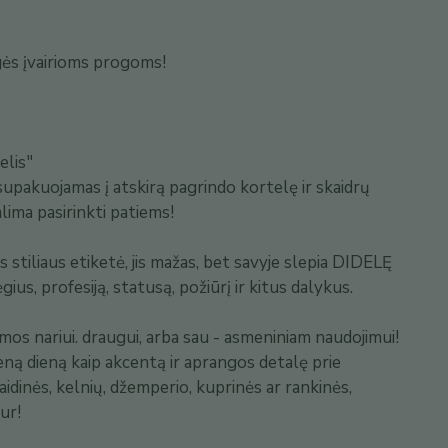
agės įvairioms progoms!
elis"
supakuojamas į atskirą pagrindo kortelę ir skaidrų
lima pasirinkti patiems!
stiliaus etiketė, jis mažas, bet savyje slepia DIDELĘ
ius, profesiją, statusą, požiūrį ir kitus dalykus.
mos nariui. draugui, arba sau - asmeniniam naudojimui!
eną dieną kaip akcentą ir aprangos detalę prie
aidinės, kelnių, džemperio, kuprinės ar rankinės,
ur!