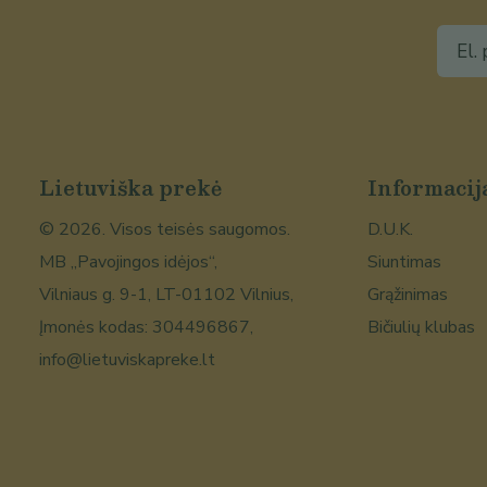
Lietuviška prekė
Informacij
©
2026
. Visos teisės saugomos.
D.U.K.
MB „Pavojingos idėjos“,
Siuntimas
Vilniaus g. 9-1, LT-01102 Vilnius,
Grąžinimas
Įmonės kodas: 304496867,
Bičiulių klubas
info@lietuviskapreke.lt