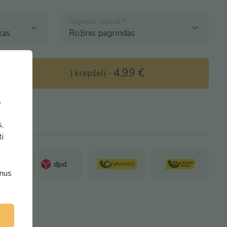
Pagrindo spalva
*
4.99
€
Į krepšelį
-
,
s,
ti
enus