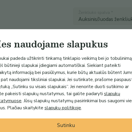
Ženkliuko spalva
*
es naudojame slapukus
Kiekis
*
ukai padeda užtikrinti tinkamą tinklapio veikimą bei jo tobulinimą
Pritaikyti nuolaidų kodą
l būtinieji slapukai įdiegiami automatiškai. Siekiant pateikti
aikytą informaciją bei pasiūlymus, kurie būtų aktualūs būtent Jum
 pat naudojami tiksliniai slapukai. Jei sutinkate, prašome paspaus
uką „Sutinku su visais slapukais“. Jei nenorite duoti sutikimo ar
te pakeisti slapukų nustatymus, tai galite padaryti
slapukų
tatymuose
. Jūsų slapukų nustatymų pasirinkimai bus saugomi vi
s. Plačiau skaitykite
slapukų politikoje
.
Sutinku