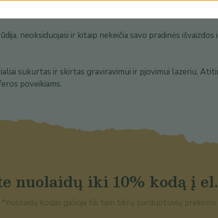
ija, neoksiduojasi ir kitaip nekeičia savo pradinės išvaizdos 
iai sukurtas ir skirtas graviravimui ir pjovimui lazeriu. Atiti
feros poveikiams.
e nuolaidų iki 10% kodą į el.
*nuolaidų kodas galioja tik tam tikrų parduotuvių prekėms