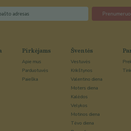
Prenumeruo
a
Pirkėjams
Šventės
Pa
Apie mus
Vestuvės
Prek
Parduotuvės
Krikštynos
Tink
Paieška
Valentino diena
Moters diena
Kalėdos
Velykos
Motinos diena
Tėvo diena