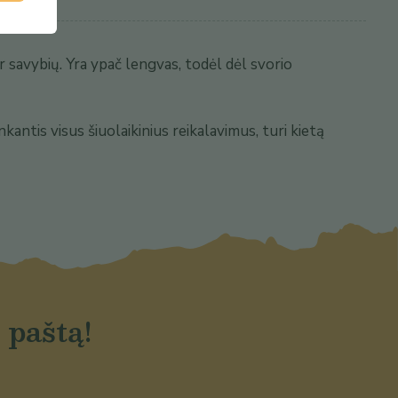
ir savybių. Yra ypač lengvas, todėl dėl svorio
nkantis visus šiuolaikinius reikalavimus, turi kietą
 paštą!