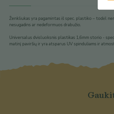
Ženkliukas yra pagamintas iš spec. plastiko – todėl nerūd
nesugadins ar nedeformuos drabužio.
Universalus dvisluoksnis plastikas 1,6mm storio - special
matinį paviršių ir yra atsparus UV spinduliams ir atmos
Gaukit