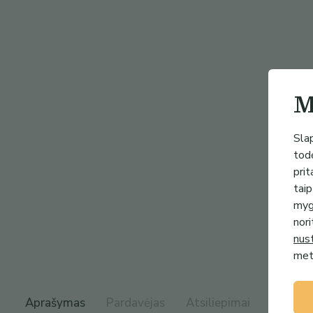
M
Slap
todė
prit
taip
mygt
nori
nus
metu
Aprašymas
Pardavėjas
Atsiliepimai