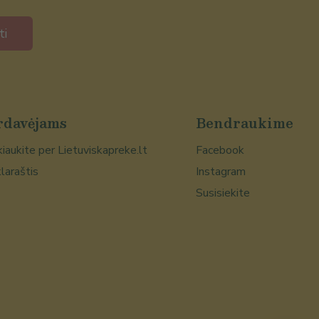
ti
rdavėjams
Bendraukime
iaukite per Lietuviskapreke.lt
Facebook
laraštis
Instagram
Susisiekite