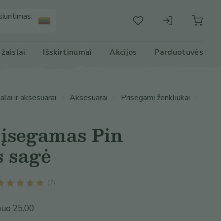
siuntimas:
r žaislai
Išskirtinumai
Akcijos
Parduotuvės
lai ir aksesuarai
Aksesuarai
Prisegami ženkliukai
 įsegamas Pin
s sagė
(
7
)
nuo
25.00