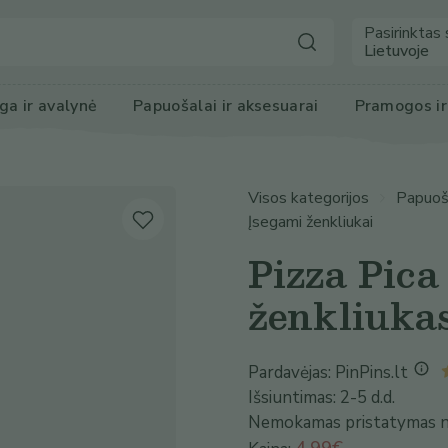
Pasirinktas 
Lietuvoje
ga
 ir avalynė
Papuošalai ir 
aksesuarai
Pramogos
 i
Visos kategorijos
Papuoša
Įsegami ženkliukai
Pizza Pica
ženkliuka
Pardavėjas:
PinPins.lt
Išsiuntimas:
2-5 d.d.
Nemokamas pristatymas 