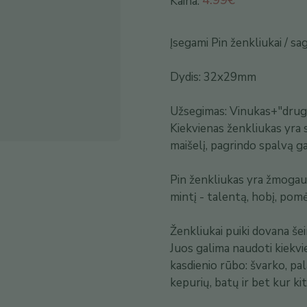
4.99€
Kaina:
Įsegami Pin ženkliukai / s
Dydis: 32x29mm
Užsegimas: Vinukas+"drug
Kiekvienas ženkliukas yra 
maišelį, pagrindo spalvą ga
Pin ženkliukas yra žmogaus 
mintį - talentą, hobį, pomėg
Ženkliukai puiki dovana šei
Juos galima naudoti kiekvi
kasdienio rūbo: švarko, pal
kepurių, batų ir bet kur kit