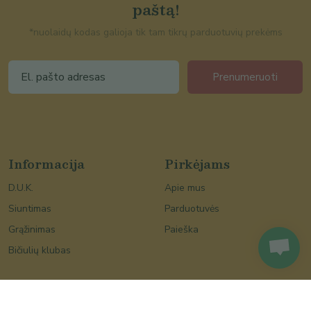
paštą!
*nuolaidų kodas galioja tik tam tikrų parduotuvių prekėms
Prenumeruoti
Informacija
Pirkėjams
D.U.K.
Apie mus
Siuntimas
Parduotuvės
Grąžinimas
Paieška
Bičiulių klubas
Šventės
Pardavėjams