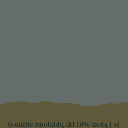
Gaukite nuolaidų iki 10% kodą į el.