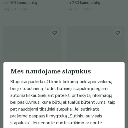
su 160 kamuoliukų
su 250 kamuoliukų
Happy Bubbles
Happy Bubbles
Mes naudojame slapukus
Slapukai padeda užtikrinti tinkamą tinklapio veikimą
bei jo tobulinimą, todėl būtinieji slapukai įdiegiami
17.00€
17.00€
automatiškai. Siekiant pateikti pritaikytą informaciją
Migdukas pilkas
Migdukas žalias
bei pasiūlymus, kurie būtų aktualūs būtent Jums, taip
Laimos išskirtiniai nėriniai
Laimos išskirtiniai nėriniai
pat naudojami tiksliniai slapukai. Jei sutinkate,
(
1
)
(
1
)
prašome paspausti mygtuką „Sutinku su visais
slapukais“. Jei nenorite duoti sutikimo ar norite