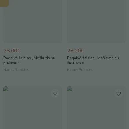
23.00€
23.00€
Pagalvė žaislas „Meškutis su
Pagalvė žaislas „Meškutis su
piešiniu“
šidelėmis“
Happy Bubbles
Happy Bubbles