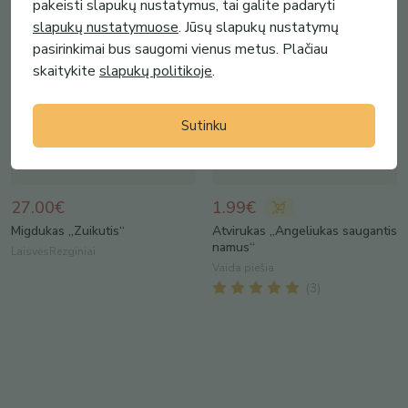
pakeisti slapukų nustatymus, tai galite padaryti
slapukų nustatymuose
. Jūsų slapukų nustatymų
pasirinkimai bus saugomi vienus metus. Plačiau
skaitykite
slapukų politikoje
.
Sutinku
27.00€
1.99€
Migdukas „Zuikutis“
Atvirukas „Angeliukas saugantis
namus“
LaisvėsRezginiai
Vaida piešia
(
3
)