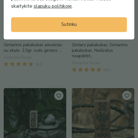
skaitykite
slapukų politikoje
.
Sutinku
7.99€
8.99€
Gintarinis pakabukas amuletas
Gintaro pakabukas. Gintarinis
su skyle. 2,5gr. rudo gintaro ...
pakabukas. Natūralus
neapdirbt...
Gintarinis Brizas
Gintarinis Brizas
(
41
)
(
41
)