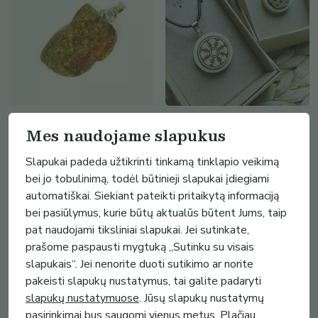
7.99€
17.90€
-
11
%
Mes naudojame slapukus
Gintaro pakabukas. Gintarinis
Medinis ETNO pakabukas su
pakabukas. Natūralus
gyvenimo gėlės arba apsauginiu
Slapukai padeda užtikrinti tinkamą tinklapio veikimą
neapdirbt...
sim...
bei jo tobulinimą, todėl būtinieji slapukai įdiegiami
Gintarinis Brizas
Dizaino lopšys
automatiškai. Siekiant pateikti pritaikytą informaciją
(
41
)
(
16
)
bei pasiūlymus, kurie būtų aktualūs būtent Jums, taip
pat naudojami tiksliniai slapukai. Jei sutinkate,
prašome paspausti mygtuką „Sutinku su visais
slapukais“. Jei nenorite duoti sutikimo ar norite
pakeisti slapukų nustatymus, tai galite padaryti
slapukų nustatymuose
. Jūsų slapukų nustatymų
pasirinkimai bus saugomi vienus metus. Plačiau