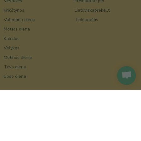
Vestuvės
Prekiaukite per
Krikštynos
Lietuviskapreke.lt
Valentino diena
Tinklaraštis
Moters diena
Kalėdos
Velykos
Motinos diena
Tėvo diena
Boso diena
Bendraukime
Facebook
Instagram
Susisiekite