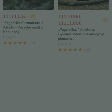
11111.00€
11110.98€ -
11111.00€
„Pagoniškas" Amuletas iš
Ąžuolo - Pasaulio medžio
„Pagoniškas" Amuletas -
žieduose į...
Gyvybės Medis pusiausvyroje
NAMATA
pirmapra...
(
18
)
NAMATA
(
18
)