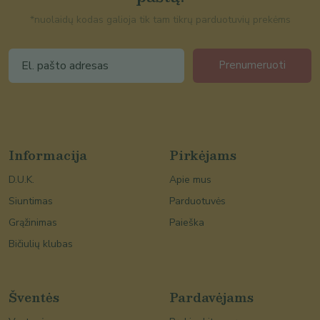
*nuolaidų kodas galioja tik tam tikrų parduotuvių prekėms
Prenumeruoti
Informacija
Pirkėjams
D.U.K.
Apie mus
Siuntimas
Parduotuvės
Grąžinimas
Paieška
Bičiulių klubas
Šventės
Pardavėjams