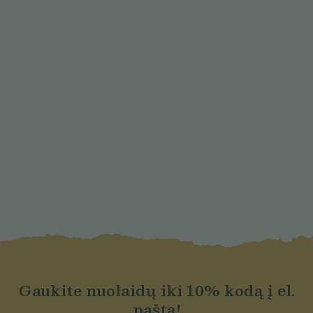
Gaukite nuolaidų iki 10% kodą į el.
paštą!