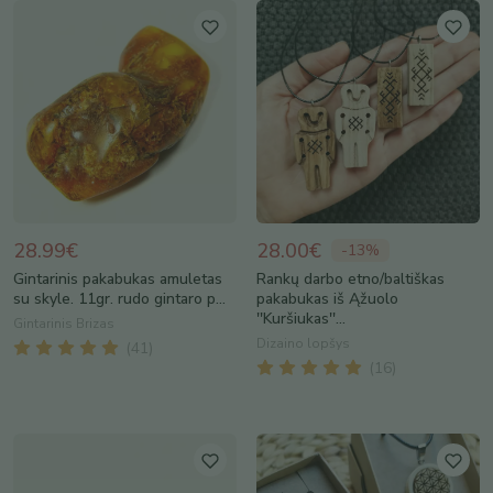
28.99€
28.00€
-
13
%
Gintarinis pakabukas amuletas
Rankų darbo etno/baltiškas
su skyle. 11gr. rudo gintaro p...
pakabukas iš Ąžuolo
''Kuršiukas''...
Gintarinis Brizas
Dizaino lopšys
(
41
)
(
16
)