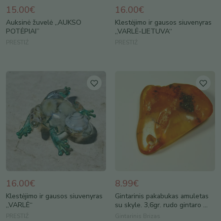
15.00€
16.00€
Auksinė žuvelė „AUKSO
Klestėjimo ir gausos siuvenyras
POTĖPIAI”
„VARLĖ-LIETUVA“
PRESTIŹ
PRESTIŹ
16.00€
8.99€
Klestėjimo ir gausos siuvenyras
Gintarinis pakabukas amuletas
„VARLĖ“
su skyle. 3,6gr. rudo gintaro ...
PRESTIŹ
Gintarinis Brizas