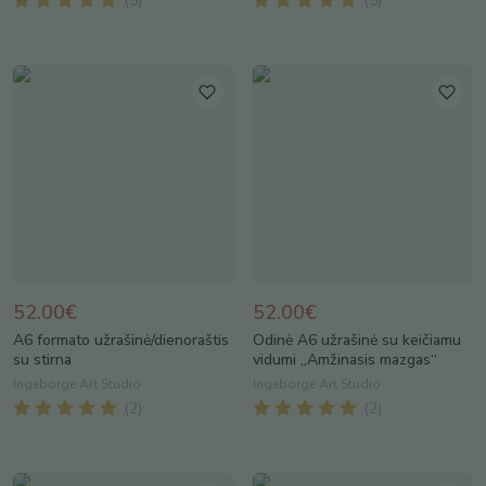
(
5
)
(
5
)
52.00€
52.00€
A6 formato užrašinė/dienoraštis
Odinė A6 užrašinė su keičiamu
su stirna
vidumi „Amžinasis mazgas“
Ingeborge Art Studio
Ingeborge Art Studio
(
2
)
(
2
)