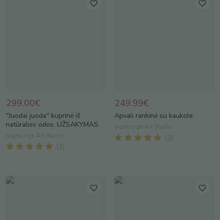
299.00€
249.99€
''Juodai juoda'' kuprinė iš
Apvali rankinė su kaukole.
natūralios odos. UŽSAKYMAS.
Ingeborge Art Studio
Ingeborge Art Studio
(
2
)
(
2
)