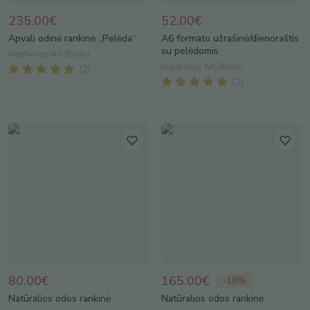
235.00€
52.00€
Apvali odinė rankinė „Pelėda“
A6 formato užrašinė/dienoraštis
su pelėdomis
Ingeborge Art Studio
Ingeborge Art Studio
(
2
)
(
2
)
80.00€
165.00€
-
18
%
Natūralios odos rankinė
Natūralios odos rankinė