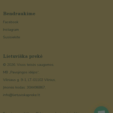
Bendraukime
Facebook
Instagram
Susisiekite
Lietuviška prekė
©
2026
. Visos teisės saugomos.
MB „Pavojingos idėjos“,
Vilniaus g. 9-1, LT-01102 Vilnius,
Įmonės kodas: 304496867,
info@lietuviskapreke.lt