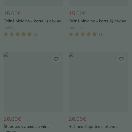
15.00€
15.00€
Odinė piniginė - kortelių dėklas
Odinė piniginė - kortelių dėklas
moliūgs
moliūgs
(
1
)
(
1
)
26.00€
26.00€
Šlepetės vyrams su vilna,
Rožinės šlepetės moterims
juodos.