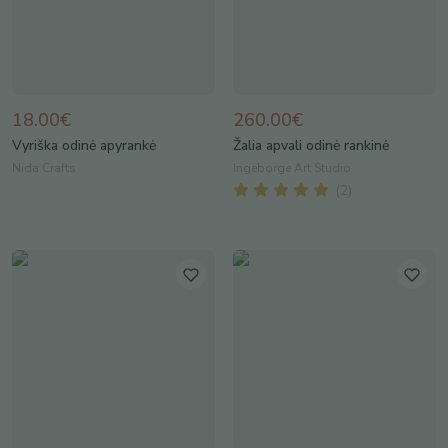
18.00€
260.00€
Vyriška odinė apyrankė
Žalia apvali odinė rankinė
Nida Crafts
Ingeborge Art Studio
(
2
)