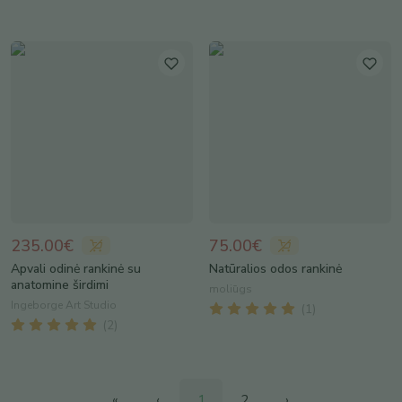
235.00€
75.00€
Apvali odinė rankinė su
Natūralios odos rankinė
anatomine širdimi
moliūgs
Ingeborge Art Studio
(
1
)
(
2
)
«
‹
1
2
›