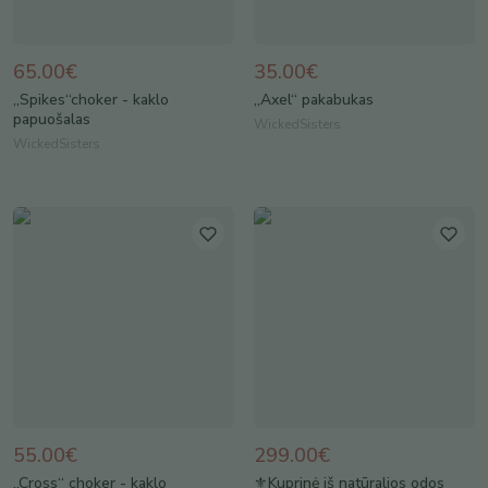
65.00€
35.00€
„Spikes“choker - kaklo
„Axel“ pakabukas
papuošalas
WickedSisters
WickedSisters
55.00€
299.00€
„Cross“ choker - kaklo
⚜Kuprinė iš natūralios odos