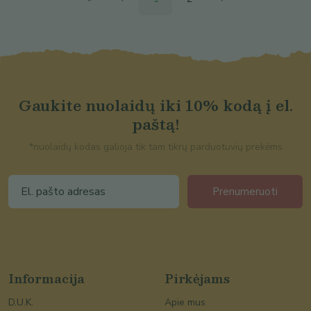
Gaukite nuolaidų iki 10% kodą į el.
paštą!
*nuolaidų kodas galioja tik tam tikrų parduotuvių prekėms
Prenumeruoti
Informacija
Pirkėjams
D.U.K.
Apie mus