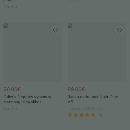
šlepetija
šlepetija
26.00€
89.00€
Odinės šlepetės vyrams su
Rankų darbo odinė užrašinė –
merinosų vilna,pilkos
A5
šlepetija
Ingeborge Art Studio
(
2
)