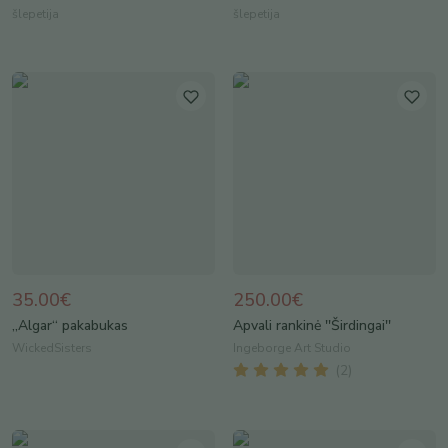
šlepetija
šlepetija
35.00€
250.00€
„Algar“ pakabukas
Apvali rankinė ''Širdingai''
WickedSisters
Ingeborge Art Studio
(
2
)