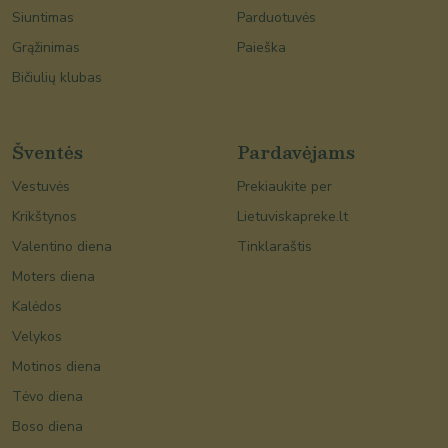
Siuntimas
Parduotuvės
Grąžinimas
Paieška
Bičiulių klubas
Šventės
Pardavėjams
Vestuvės
Prekiaukite per
Krikštynos
Lietuviskapreke.lt
Valentino diena
Tinklaraštis
Moters diena
Kalėdos
Velykos
Motinos diena
Tėvo diena
Boso diena