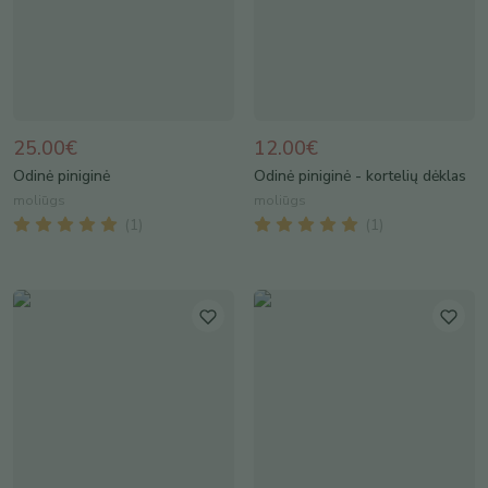
25.00€
12.00€
Odinė piniginė
Odinė piniginė - kortelių dėklas
moliūgs
moliūgs
(
1
)
(
1
)