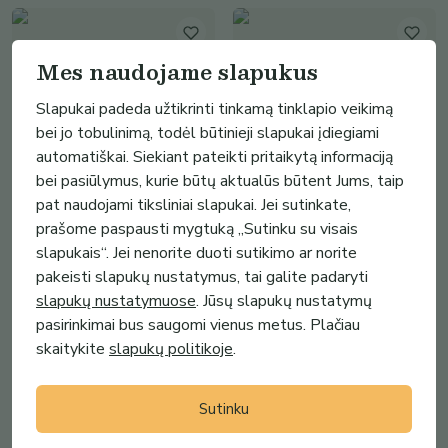
Mes naudojame slapukus
Slapukai padeda užtikrinti tinkamą tinklapio veikimą
bei jo tobulinimą, todėl būtinieji slapukai įdiegiami
automatiškai. Siekiant pateikti pritaikytą informaciją
bei pasiūlymus, kurie būtų aktualūs būtent Jums, taip
pat naudojami tiksliniai slapukai. Jei sutinkate,
prašome paspausti mygtuką „Sutinku su visais
15.00€
15.00€
slapukais“. Jei nenorite duoti sutikimo ar norite
Odinė piniginė - kortelių dėklas
Odinė piniginė - kortelių dėklas
pakeisti slapukų nustatymus, tai galite padaryti
moliūgs
moliūgs
slapukų nustatymuose
. Jūsų slapukų nustatymų
(
1
)
(
1
)
pasirinkimai bus saugomi vienus metus. Plačiau
skaitykite
slapukų politikoje
.
Sutinku