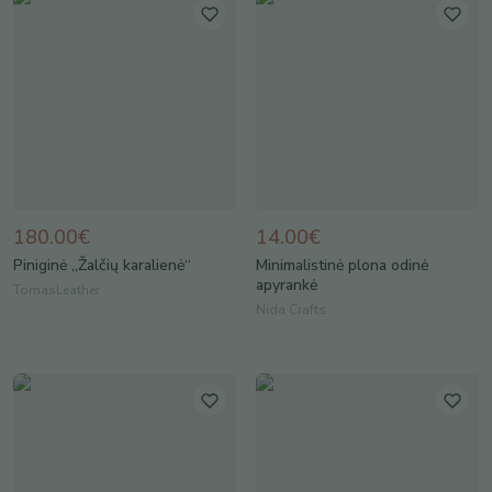
180.00€
14.00€
Piniginė „Žalčių karalienė“
Minimalistinė plona odinė
apyrankė
TomasLeather
Nida Crafts