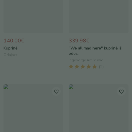
140.00€
339.98€
Kuprinė
''We all mad here'' kuprinė iš
odos.
Odajazz
Ingeborge Art Studio
(
2
)