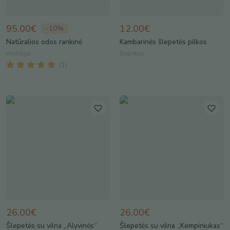
95.00€
12.00€
-
10
%
Natūralios odos rankinė
Kambarinės šlepetės pilkos
moliūgs
šlepetija
(
1
)
26.00€
26.00€
Šlepetės su vilna „Alyvinės“
Šlepetės su vilna „Kempiniukas“