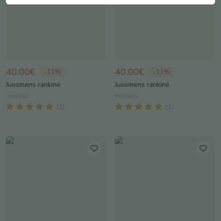
40.00€
40.00€
-
11
%
-
11
%
Juosmens rankinė
Juosmens rankinė
moliūgs
moliūgs
(
1
)
(
1
)