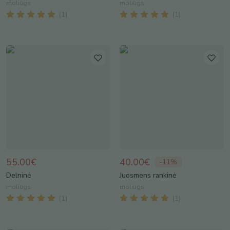
moliūgs
moliūgs
(
1
)
(
1
)
55.00€
40.00€
-
11
%
Delninė
Juosmens rankinė
moliūgs
moliūgs
(
1
)
(
1
)