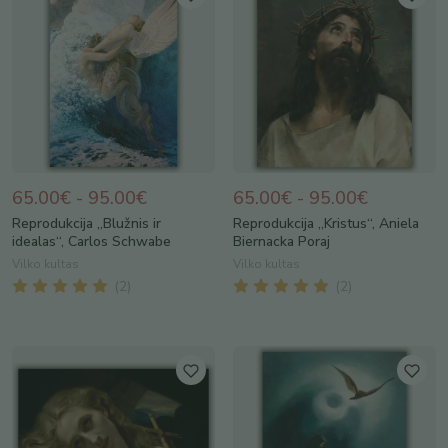
65.00€ - 95.00€
65.00€ - 95.00€
Reprodukcija „Blužnis ir
Reprodukcija „Kristus“, Aniela
idealas“, Carlos Schwabe
Biernacka Poraj
Vilko kultas
Vilko kultas
(
2
)
(
2
)