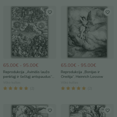
65.00€ - 95.00€
65.00€ - 95.00€
Reprodukcija „Avinėlis laužo
Reprodukcija „Borėjas ir
penktąjį ir šeštąjį antspaudus“...
Oreitija“, Heinrich Lossow
Vilko kultas
Vilko kultas
(
2
)
(
2
)