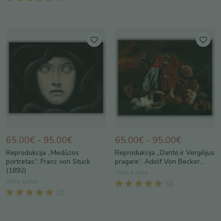
65.00€ - 95.00€
65.00€ - 95.00€
Reprodukcija „Medūzos
Reprodukcija „Dantė ir Vergilijus
portretas“, Franz von Stuck
pragare“, Adolf Von Becker...
(1892)
Vilko kultas
Vilko kultas
(
2
)
(
2
)