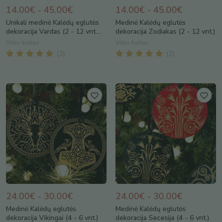
14.00€ - 45.00€
14.00€ - 45.00€
Unikali medinė Kalėdų eglutės
Medinė Kalėdų eglutės
dekoracija Vardas (2 - 12 vnt....
dekoracija Zodiakas (2 - 12 vnt.)
Vilko kultas
Vilko kultas
(
2
)
(
2
)
24.00€ - 30.00€
24.00€ - 30.00€
Medinė Kalėdų eglutės
Medinė Kalėdų eglutės
dekoracija Vikingai (4 - 6 vnt.)
dekoracija Secesija (4 - 6 vnt.)