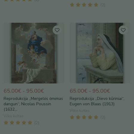
(
2
)
65.00€ - 95.00€
65.00€ - 95.00€
Reprodukcija „Mergelės ėmimas
Reprodukcija „Dievo kūriniai“,
dangun“, Nicolas Poussin
Eugen von Blaas (1913)
(1632...
Vilko kultas
Vilko kultas
(
2
)
(
2
)