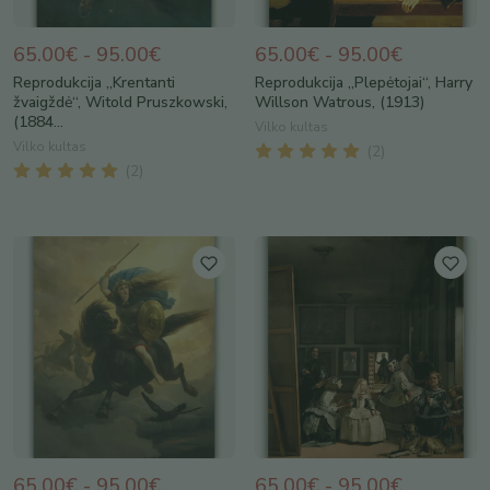
65.00€ - 95.00€
65.00€ - 95.00€
Reprodukcija „Krentanti
Reprodukcija „Plepėtojai“, Harry
žvaigždė“, Witold Pruszkowski,
Willson Watrous, (1913)
(1884...
Vilko kultas
Vilko kultas
(
2
)
(
2
)
65.00€ - 95.00€
65.00€ - 95.00€