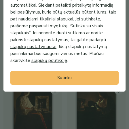
automatiškai. Siekiant pateikti pritaikytą informaciją
bei pasiūlymus, kurie būtų aktualūs būtent Jums, taip
pat naudojami tiksliniai slapukai. Jei sutinkate,
prašome paspausti mygtuką „Sutinku su visais
slapukais“. Jei nenorite duoti sutikimo ar norite
65.00€ - 95.00€
65.00€ - 95.00€
pakeisti slapukų nustatymus, tai galite padaryti
Reprodukcija „Helovynas“, John
Reprodukcija „Moteris prie
slapukų nustatymuose
. Jūsų slapukų nustatymų
Collier (1895)
veidrodžio“, Johann Mongels
pasirinkimai bus saugomi vienus metus. Plačiau
Culve...
Vilko kultas
skaitykite
slapukų politikoje
.
Vilko kultas
(
2
)
(
2
)
Sutinku