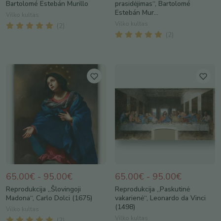
Bartolomé Estebán Murillo
prasidėjimas“, Bartolomé
Estebán Mur...
Vilko kultas
Vilko kultas
(
2
)
(
2
)
65.00€ - 95.00€
65.00€ - 95.00€
Reprodukcija „Šlovingoji
Reprodukcija „Paskutinė
Madona“, Carlo Dolci (1675)
vakarienė“, Leonardo da Vinci
(1498)
Vilko kultas
Vilko kultas
(
2
)