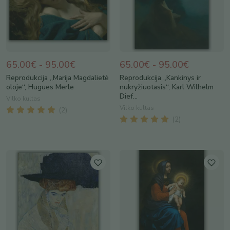
65.00€ - 95.00€
65.00€ - 95.00€
Reprodukcija „Marija Magdalietė
Reprodukcija „Kankinys ir
oloje“, Hugues Merle
nukryžiuotasis“, Karl Wilhelm
Dief...
Vilko kultas
Vilko kultas
(
2
)
(
2
)