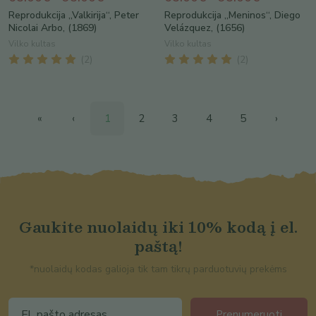
Reprodukcija „Valkirija“, Peter
Reprodukcija „Meninos“, Diego
Nicolai Arbo, (1869)
Velázquez, (1656)
Vilko kultas
Vilko kultas
(
2
)
(
2
)
«
‹
1
2
3
4
5
›
Gaukite nuolaidų iki 10% kodą į el.
paštą!
*nuolaidų kodas galioja tik tam tikrų parduotuvių prekėms
Prenumeruoti