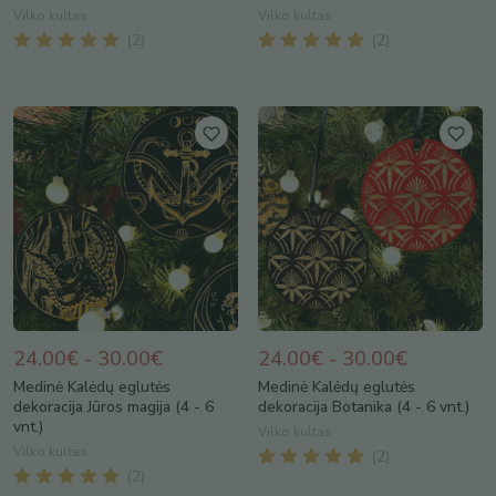
Vilko kultas
Vilko kultas
(
2
)
(
2
)
24.00€ - 30.00€
24.00€ - 30.00€
Medinė Kalėdų eglutės
Medinė Kalėdų eglutės
dekoracija Jūros magija (4 - 6
dekoracija Botanika (4 - 6 vnt.)
vnt.)
Vilko kultas
Vilko kultas
(
2
)
(
2
)