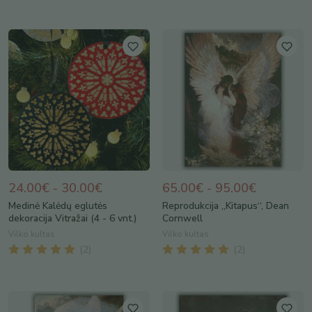
24.00€ - 30.00€
65.00€ - 95.00€
Medinė Kalėdų eglutės
Reprodukcija „Kitapus“, Dean
dekoracija Vitražai (4 - 6 vnt.)
Cornwell
Vilko kultas
Vilko kultas
(
2
)
(
2
)