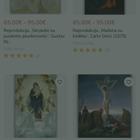
65.00€ - 95.00€
65.00€ - 95.00€
Reprodukcija „Skrybėlė su
Reprodukcija „Madona su
juodomis plunksnomis“, Gustav
kūdikiu“, Carlo Dolci (1575)
Kli...
Vilko kultas
Vilko kultas
(
2
)
(
2
)