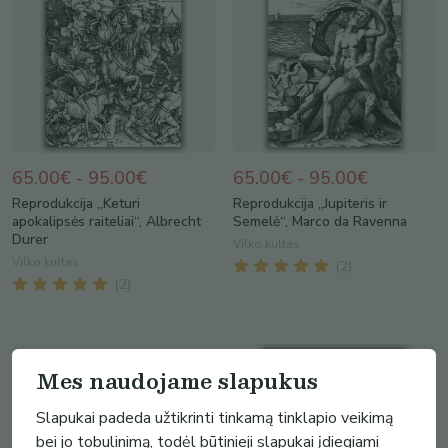
65.00€ - 95.00€
65.00€ - 95.00€
Reprodukcija „Keturi
Reprodukcija „Jupiteris ir
apokalipsės raiteliai“, Albrecht
Semelė“, Marco da Ravenna
Durer
Vilko kultas
Vilko kultas
(
2
)
(
2
)
Mes naudojame slapukus
Slapukai padeda užtikrinti tinkamą tinklapio veikimą
bei jo tobulinimą, todėl būtinieji slapukai įdiegiami