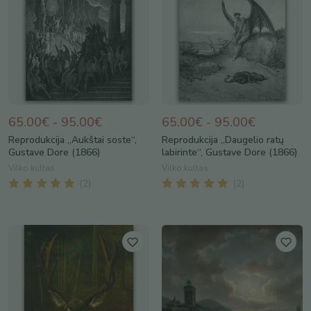
65.00€ - 95.00€
65.00€ - 95.00€
Reprodukcija „Aukštai soste“,
Reprodukcija „Daugelio ratų
Gustave Dore (1866)
labirinte“, Gustave Dore (1866)
Vilko kultas
Vilko kultas
(
2
)
(
2
)