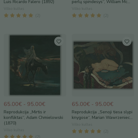
Luis Ricardo Falero (1892)
perlų spindesys“, William Mc...
Vilko kultas
Vilko kultas
(
2
)
(
2
)
65.00€ - 95.00€
65.00€ - 95.00€
Reprodukcija „Mirtis ir
Reprodukcija „Senoji tiesa slypi
konfliktas“, Adam Chmielowski
knygose“, Marian Wawrzeniec...
(1870)
Vilko kultas
Vilko kultas
(
2
)
(
2
)