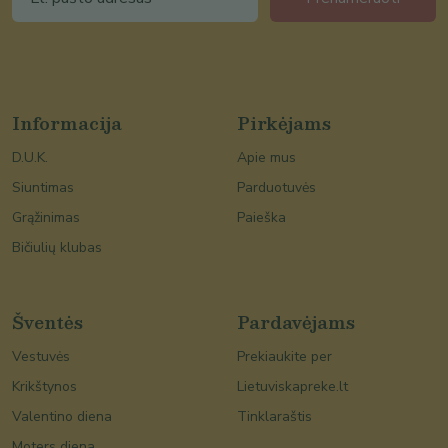
Informacija
Pirkėjams
D.U.K.
Apie mus
Siuntimas
Parduotuvės
Grąžinimas
Paieška
Bičiulių klubas
Šventės
Pardavėjams
Vestuvės
Prekiaukite per
Krikštynos
Lietuviskapreke.lt
Valentino diena
Tinklaraštis
Moters diena