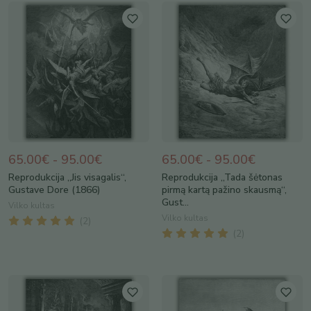
65.00€ - 95.00€
65.00€ - 95.00€
Reprodukcija „Jis visagalis“,
Reprodukcija „Tada šėtonas
Gustave Dore (1866)
pirmą kartą pažino skausmą“,
Gust...
Vilko kultas
Vilko kultas
(
2
)
(
2
)