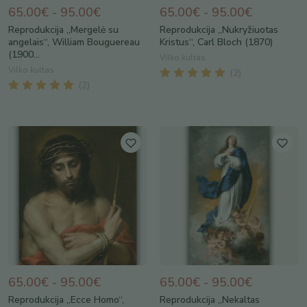
65.00€ - 95.00€
65.00€ - 95.00€
Reprodukcija „Mergelė su
Reprodukcija „Nukryžiuotas
angelais“, William Bouguereau
Kristus“, Carl Bloch (1870)
(1900...
Vilko kultas
Vilko kultas
(
2
)
(
2
)
65.00€ - 95.00€
65.00€ - 95.00€
Reprodukcija „Ecce Homo“,
Reprodukcija „Nekaltas