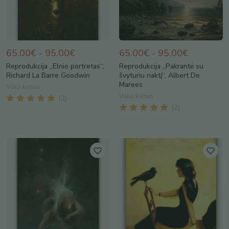
65.00€ - 95.00€
65.00€ - 95.00€
Reprodukcija „Elnio portretas“,
Reprodukcija „Pakrantė su
Richard La Barre Goodwin
švyturiu naktį“, Albert De
Marees
Vilko kultas
Vilko kultas
(
2
)
(
2
)