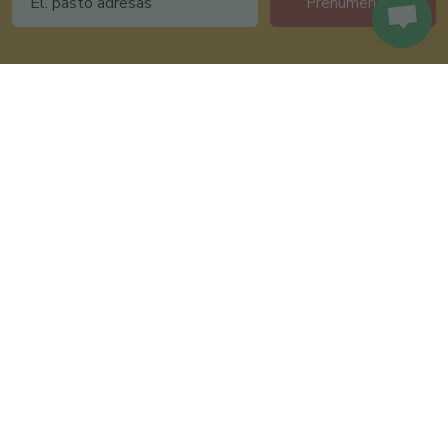
Prenumeruoti
Informacija
Pirkėjams
D.U.K.
Apie mus
Siuntimas
Parduotuvės
Grąžinimas
Paieška
Bičiulių klubas
Šventės
Pardavėjams
Vestuvės
Prekiaukite per
Krikštynos
Lietuviskapreke.lt
Valentino diena
Tinklaraštis