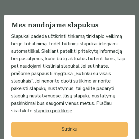
Mes naudojame slapukus
Slapukai padeda užtikrinti tinkamą tinklapio veikimą
bei jo tobulinimą, todėl būtinieji slapukai įdiegiami
automatiškai. Siekiant pateikti pritaikytą informaciją
bei pasiūlymus, kurie būtų aktualūs būtent Jums, taip
pat naudojami tiksliniai slapukai. Jei sutinkate,
prašome paspausti mygtuką „Sutinku su visais
slapukais“. Jei nenorite duoti sutikimo ar norite
pakeisti slapukų nustatymus, tai galite padaryti
slapukų nustatymuose
. Jūsų slapukų nustatymų
pasirinkimai bus saugomi vienus metus. Plačiau
skaitykite
slapukų politikoje
.
Sutinku