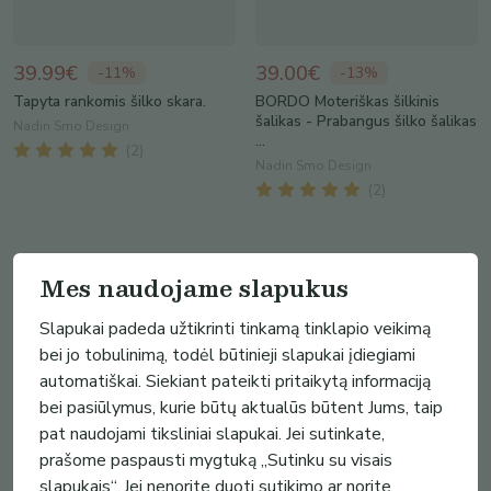
39.99€
39.00€
-
11
%
-
13
%
Tapyta rankomis šilko skara.
BORDO Moteriškas šilkinis
šalikas - Prabangus šilko šalikas
Nadin Smo Design
...
(
2
)
Nadin Smo Design
(
2
)
Mes naudojame slapukus
Slapukai padeda užtikrinti tinkamą tinklapio veikimą
bei jo tobulinimą, todėl būtinieji slapukai įdiegiami
automatiškai. Siekiant pateikti pritaikytą informaciją
bei pasiūlymus, kurie būtų aktualūs būtent Jums, taip
pat naudojami tiksliniai slapukai. Jei sutinkate,
prašome paspausti mygtuką „Sutinku su visais
slapukais“. Jei nenorite duoti sutikimo ar norite