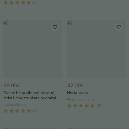
(
2
)
99.00€
42.00€
Didelė balta vilnonė skraistė,
Nerta skara
didelė megzta skara nuotakai ...
Minervos skrynia
Rasos studija
(
3
)
(
2
)