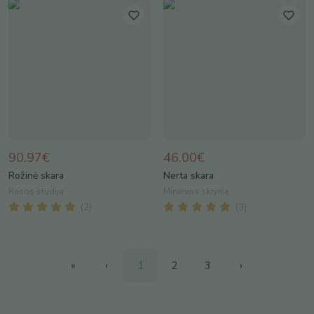
90.97€
46.00€
Rožinė skara
Nerta skara
Rasos studija
Minervos skrynia
(
2
)
(
3
)
«
‹
1
2
3
›