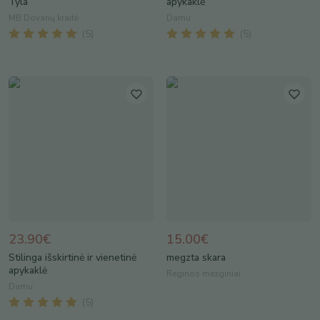
Tyla
apykaklė
MB Dovanų kraitė
Damu
(
5
)
(
5
)
23.90€
15.00€
Stilinga išskirtinė ir vienetinė
megzta skara
apykaklė
Reginos mezginiai
Damu
(
5
)