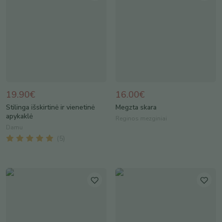
19.90€
16.00€
Stilinga išskirtinė ir vienetinė
Megzta skara
apykaklė
Reginos mezginiai
Damu
(
5
)