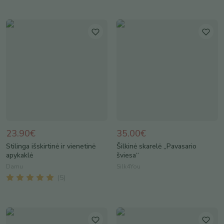
23.90€
35.00€
Stilinga išskirtinė ir vienetinė
Šilkinė skarelė „Pavasario
apykaklė
šviesa“
Damu
Silk4You
(
5
)