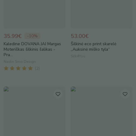
35.99€
53.00€
-
10
%
Kaledine DOVANA JAJ Margas
Šilkinė eco print skarelė
Moteriškas šilkinis šalikas -
„Auksinė miško tyla“
Pra...
Silk4You
Nadin Smo Design
(
2
)