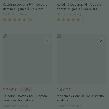
Kalėdinė Dovana JAI - Dydele
Kalėdinė Dovana JAI - Dydele
dazyta augalais šilko skara.
dazyta augalais šilko skara.
Nadin Smo Design
Nadin Smo Design
(
2
)
(
2
)
32.99€
14.00€
-
18
%
Kalėdinė Dovana JAI - Tapyta
Megzta skarelė-šalikėlis smėlio
rankomis šilko skara.
spalvos
Nadin Smo Design
Reginos mezginiai