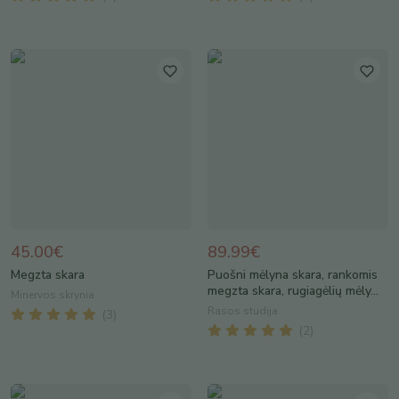
45.00€
89.99€
Megzta skara
Puošni mėlyna skara, rankomis
megzta skara, rugiagėlių mėly...
Minervos skrynia
Rasos studija
(
3
)
(
2
)