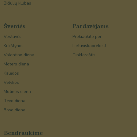
Bičiulių klubas
Šventės
Pardavėjams
Vestuvės
Prekiaukite per
Krikštynos
Lietuviskapreke.lt
Valentino diena
Tinklaraštis
Moters diena
Kalėdos
Velykos
Motinos diena
Tėvo diena
Boso diena
Bendraukime