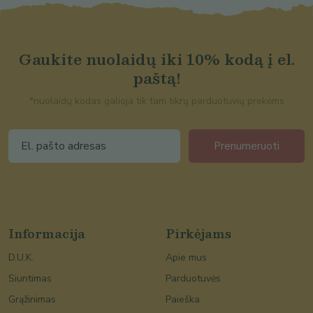
Gaukite nuolaidų iki 10% kodą į el.
paštą!
*nuolaidų kodas galioja tik tam tikrų parduotuvių prekėms
Prenumeruoti
Informacija
Pirkėjams
D.U.K.
Apie mus
Siuntimas
Parduotuvės
Grąžinimas
Paieška