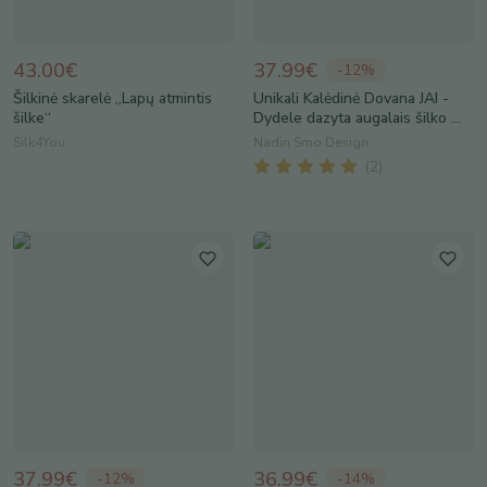
43.00€
37.99€
-
12
%
Šilkinė skarelė „Lapų atmintis
Unikali Kalėdinė Dovana JAI -
šilke“
Dydele dazyta augalais šilko ...
Silk4You
Nadin Smo Design
(
2
)
37.99€
36.99€
-
12
%
-
14
%