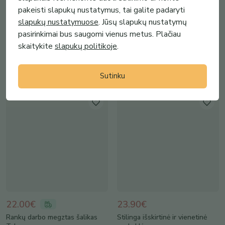
39.00€
35.99€
-
13
%
-
20
%
pakeisti slapukų nustatymus, tai galite padaryti
Dovana JAJ - Roses Dovana JAJ
Diena Dovana JAJ Juodas
slapukų nustatymuose
. Jūsų slapukų nustatymų
- Dydele Tapyta rankomis
Moteriškas šilkinis šalikas -
pasirinkimai bus saugomi vienus metus. Plačiau
šilko...
Praban...
skaitykite
slapukų politikoje
.
Nadin Smo Design
Nadin Smo Design
(
2
)
(
2
)
Sutinku
22.00€
23.90€
Rankų darbo megztas šalikas
Stilinga išskirtinė ir vienetinė