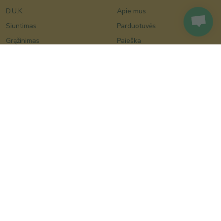
D.U.K.
Apie mus
Siuntimas
Parduotuvės
Grąžinimas
Paieška
Bičiulių klubas
Šventės
Pardavėjams
Vestuvės
Prekiaukite per
Krikštynos
Lietuviskapreke.lt
Valentino diena
Tinklaraštis
Moters diena
Kalėdos
Velykos
Motinos diena
Tėvo diena