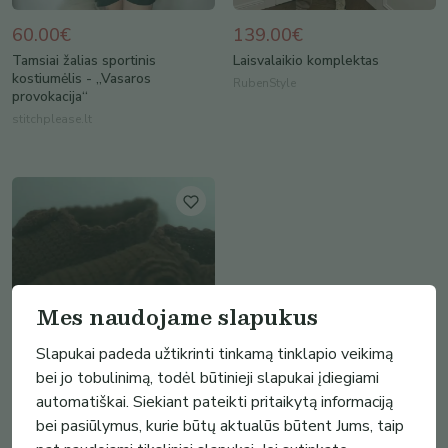
60.00€
139.00€
Tamsiai žalias sportinis
Laisvalaikio komplektas
kostiumėlis - „Vasaros
RubenStyle
provokacija“
stitchplease.lt
Mes naudojame slapukus
Slapukai padeda užtikrinti tinkamą tinklapio veikimą
bei jo tobulinimą, todėl būtinieji slapukai įdiegiami
automatiškai. Siekiant pateikti pritaikytą informaciją
10.00€
bei pasiūlymus, kurie būtų aktualūs būtent Jums, taip
Šlepetės