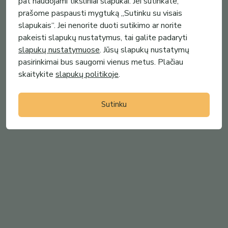
pat naudojami tiksliniai slapukai. Jei sutinkate,
Happy
prašome paspausti mygtuką „Sutinku su visais
slapukais“. Jei nenorite duoti sutikimo ar norite
pakeisti slapukų nustatymus, tai galite padaryti
slapukų nustatymuose
. Jūsų slapukų nustatymų
pasirinkimai bus saugomi vienus metus. Plačiau
skaitykite
slapukų politikoje
.
Sutinku