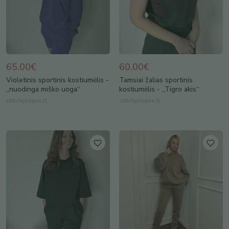
65.00€
60.00€
Violetinis sportinis kostiumėlis -
Tamsiai žalias sportinis
„nuodinga miško uoga“
kostiumėlis - „Tigro akis“
stitchplease.lt
stitchplease.lt