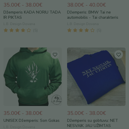
35.00€ - 38.00€
38.00€ - 40.00€
Džemperis KADA NORIU TADA
Džemperis: BMW Tai ne
IR PIKTAS
automobilis - Tai charakteris
L.B. Design Dovana
L.B. Design Dovana
(
5
)
(
5
)
35.00€ - 38.00€
35.00€ - 38.00€
UNISEX Džemperis: Son Gokas
Džemperis su gobtuvu: NET
NESVAIK. JAU UŽIMTAS
L.B. Design Dovana