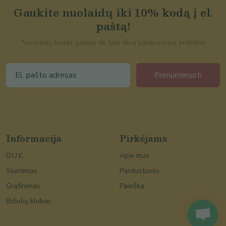
Gaukite nuolaidų iki 10% kodą į el.
paštą!
*nuolaidų kodas galioja tik tam tikrų parduotuvių prekėms
Prenumeruoti
Informacija
Pirkėjams
D.U.K.
Apie mus
Siuntimas
Parduotuvės
Grąžinimas
Paieška
Bičiulių klubas