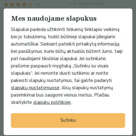
L.B. Design Dovana
(
5
)
(
5
)
Mes naudojame slapukus
Slapukai padeda užtikrinti tinkamą tinklapio veikimą
bei jo tobulinimą, todėl būtinieji slapukai įdiegiami
automatiškai. Siekiant pateikti pritaikytą informaciją
bei pasiūlymus, kurie būtų aktualūs būtent Jums, taip
pat naudojami tiksliniai slapukai. Jei sutinkate,
prašome paspausti mygtuką „Sutinku su visais
slapukais“. Jei nenorite duoti sutikimo ar norite
pakeisti slapukų nustatymus, tai galite padaryti
slapukų nustatymuose
. Jūsų slapukų nustatymų
pasirinkimai bus saugomi vienus metus. Plačiau
39.00€
39.00€
skaitykite
slapukų politikoje
.
Džemperis „Auksiniams
Džemperis „Auksiniams
Lietuviams“, auksinis
Lietuviams“, sidabrinis
Kaip tu?
Kaip tu?
Sutinku