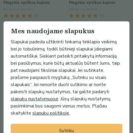
Megztos vyriškos kojinės
Megztos vyriškos kojinės
Minervos skrynia
Minervos skrynia
(
3
)
(
3
)
Mes naudojame slapukus
Slapukai padeda užtikrinti tinkamą tinklapio veikimą
bei jo tobulinimą, todėl būtinieji slapukai įdiegiami
automatiškai. Siekiant pateikti pritaikytą informaciją
bei pasiūlymus, kurie būtų aktualūs būtent Jums, taip
pat naudojami tiksliniai slapukai. Jei sutinkate,
prašome paspausti mygtuką „Sutinku su visais
slapukais“. Jei nenorite duoti sutikimo ar norite
pakeisti slapukų nustatymus, tai galite padaryti
slapukų nustatymuose
. Jūsų slapukų nustatymų
7.00€
7.00€
pasirinkimai bus saugomi vienus metus. Plačiau
Megztos vyriškos kojinės
Megztos vyriškos kojinės
skaitykite
slapukų politikoje
.
Minervos skrynia
Minervos skrynia
(
3
)
(
3
)
Sutinku