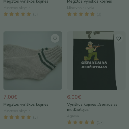
Megztos vyriškos kojinės
Megztos vyriškos kojinės
Minervos skrynia
Minervos skrynia
(
3
)
(
3
)
7.00€
6.00€
Megztos vyriškos kojinės
Vyriškos kojinės „Geriausias
medžiotojas“
Minervos skrynia
Agrava
(
3
)
(
17
)