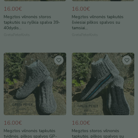
16.00€
16.00€
Megztos vilnonės storos
Megztos vilnonės tapkutės
tapkutės su ryškia spalva 39-
šviesiai pilkos spalvos su
40dydis...
tamsiai...
GretaPeterKnits
GretaPeterKnits
16.00€
16.00€
Megztos vilnonės tapkutės
Megztos storos vilnonės
tvidinės, pilkos spalvos GP-
tapkutės, pilkos spalvos su