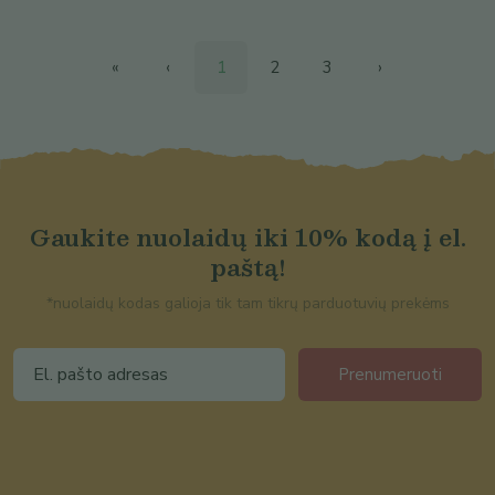
«
‹
1
2
3
›
Gaukite nuolaidų iki 10% kodą į el.
paštą!
*nuolaidų kodas galioja tik tam tikrų parduotuvių prekėms
Prenumeruoti