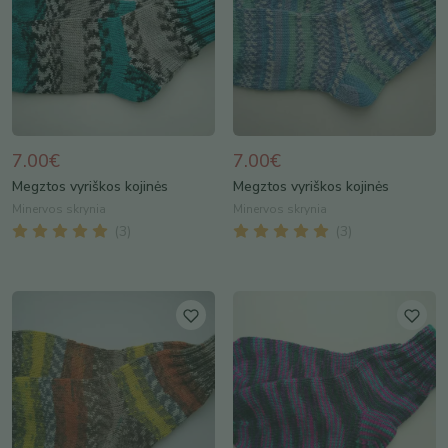
7.00€
7.00€
Megztos vyriškos kojinės
Megztos vyriškos kojinės
Minervos skrynia
Minervos skrynia
(
3
)
(
3
)