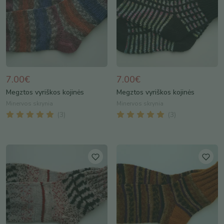
7.00€
7.00€
Megztos vyriškos kojinės
Megztos vyriškos kojinės
Minervos skrynia
Minervos skrynia
(
3
)
(
3
)