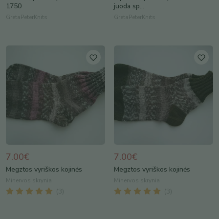
1750
juoda sp...
GretaPeterKnits
GretaPeterKnits
7.00€
7.00€
Megztos vyriškos kojinės
Megztos vyriškos kojinės
Minervos skrynia
Minervos skrynia
(
3
)
(
3
)