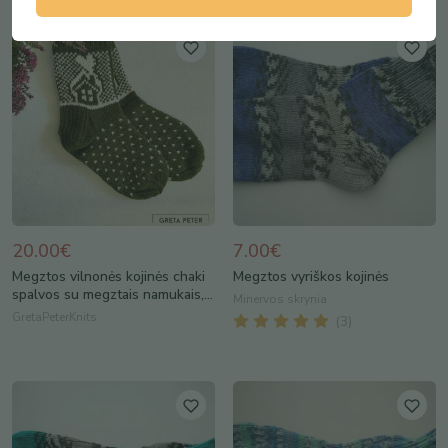
20.00€
7.00€
Megztos vilnonės kojinės chaki
Megztos vyriškos kojinės
spalvos su megztais namukais,...
Minervos skrynia
GretaPeterKnits
(
3
)