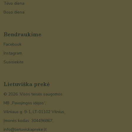
Tėvo diena
Boso diena
Bendraukime
Facebook
Instagram
Susisiekite
Lietuviška prekė
©
2026
. Visos teisės saugomos.
MB „Pavojingos idėjos“,
Vilniaus g. 9-1, LT-01102 Vilnius,
Įmonės kodas: 304496867,
info@lietuviskapreke.lt