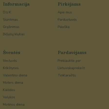
Informacija
Pirkėjams
D.U.K.
Apie mus
Siuntimas
Parduotuvės
Grąžinimas
Paieška
Bičiulių klubas
Šventės
Pardavėjams
Vestuvės
Prekiaukite per
Krikštynos
Lietuviskapreke.lt
Valentino diena
Tinklaraštis
Moters diena
Kalėdos
Velykos
Motinos diena