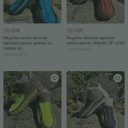
16.00€
16.00€
Megztos storos vilnonės
Megztos vilnonės tapkutės
tapkutės juodos spalvos su
rudos spalvos 40dydis GP-1745
mėlyna sp...
GretaPeterKnits
GretaPeterKnits