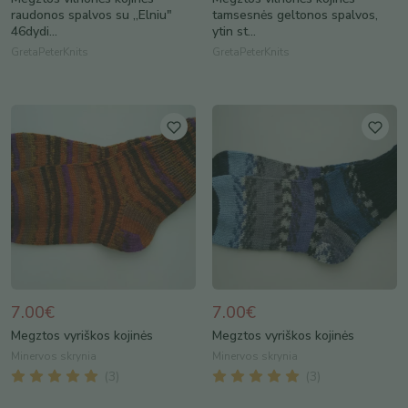
raudonos spalvos su ,,Elniu"
tamsesnės geltonos spalvos,
46dydi...
ytin st...
GretaPeterKnits
GretaPeterKnits
7.00€
7.00€
Megztos vyriškos kojinės
Megztos vyriškos kojinės
Minervos skrynia
Minervos skrynia
(
3
)
(
3
)