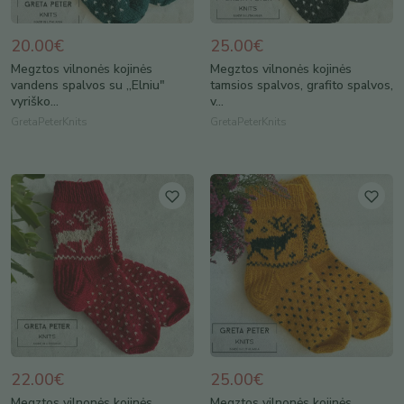
20.00€
25.00€
Megztos vilnonės kojinės
Megztos vilnonės kojinės
vandens spalvos su ,,Elniu"
tamsios spalvos, grafito spalvos,
vyriško...
v...
GretaPeterKnits
GretaPeterKnits
22.00€
25.00€
Megztos vilnonės kojinės
Megztos vilnonės kojinės