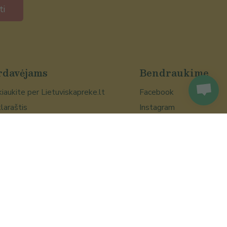
ti
rdavėjams
Bendraukime
iaukite per Lietuviskapreke.lt
Facebook
laraštis
Instagram
Susisiekite