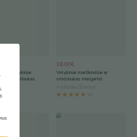
18.00€
uoti Velykiniai
Velykiniai marškinėliai ar
,
iai ar smėlinukas
smėlinukas mergaitei
a Šventei
Atributika Šventei
s,
(
4
)
(
4
)
ti
enus