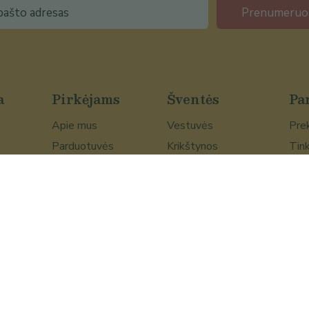
Prenumeruo
a
Pirkėjams
Šventės
Pa
Apie mus
Vestuvės
Prek
Parduotuvės
Krikštynos
Tink
Paieška
Valentino diena
Moters diena
Kalėdos
Velykos
Motinos diena
Tėvo diena
Boso diena