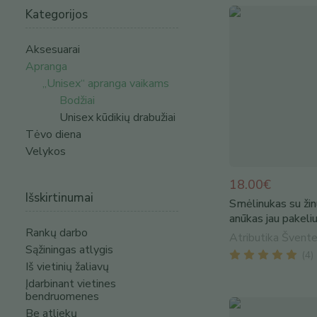
Kategorijos
Aksesuarai
Apranga
„Unisex“ apranga vaikams
Bodžiai
Unisex kūdikių drabužiai
Tėvo diena
Velykos
18.00€
Išskirtinumai
Smėlinukas su ži
anūkas jau pakeliu
Rankų darbo
Atributika Švente
Sąžiningas atlygis
(
4
)
Iš vietinių žaliavų
Įdarbinant vietines
bendruomenes
Be atliekų