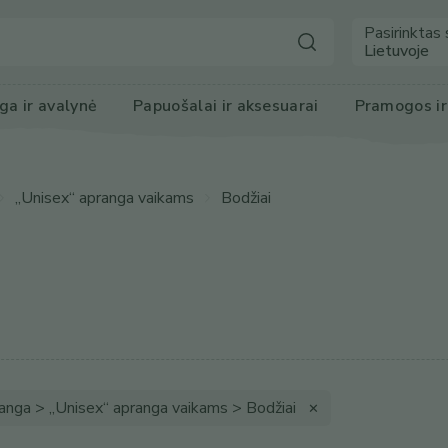
Pasirinktas 
Lietuvoje
ga
 ir avalynė
Papuošalai ir 
aksesuarai
Pramogos
 i
„Unisex“ apranga vaikams
Bodžiai
ranga > „Unisex“ apranga vaikams > Bodžiai
✕