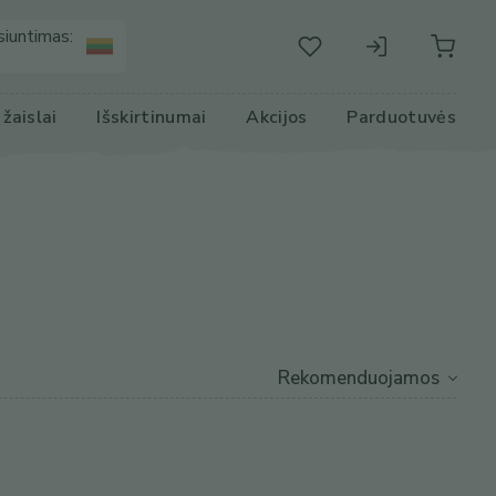
siuntimas:
r žaislai
Išskirtinumai
Akcijos
Parduotuvės