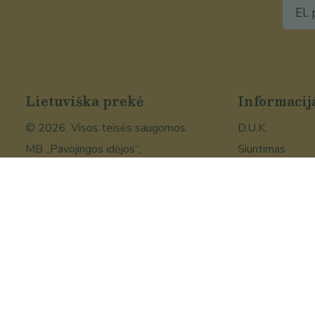
Lietuviška prekė
Informacij
©
2026
. Visos teisės saugomos.
D.U.K.
MB „Pavojingos idėjos“,
Siuntimas
Vilniaus g. 9-1, LT-01102 Vilnius,
Grąžinimas
Įmonės kodas: 304496867,
Bičiulių klubas
info@lietuviskapreke.lt