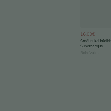
16.00€
Smėlinukai kūdik
Superherojus“
BohoVaikai