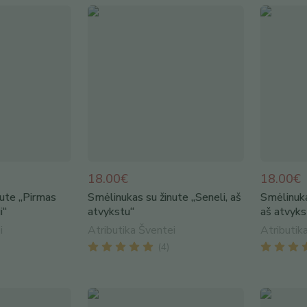
18.00€
18.00€
nute „Pirmas
Smėlinukas su žinute „Seneli, aš
Smėlinuka
i“
atvykstu“
aš atvyks
i
Atributika Šventei
Atributik
(
4
)