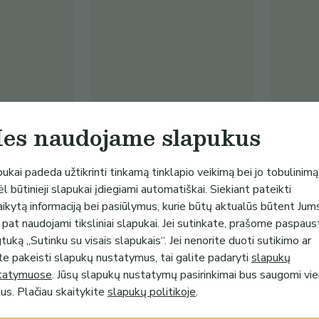
es naudojame slapukus
23.50€
18.00€
ute, aš
Smėlinukas „Jūs tapsite
Personaliz
ukai padeda užtikrinti tinkamą tinklapio veikimą bei jo tobulinimą
seneliais“
marškinėl
l būtinieji slapukai įdiegiami automatiškai. Siekiant pateikti
i
Atributika Šventei
Atributik
aikytą informaciją bei pasiūlymus, kurie būtų aktualūs būtent Jum
(
4
)
 pat naudojami tiksliniai slapukai. Jei sutinkate, prašome paspaus
uką „Sutinku su visais slapukais“. Jei nenorite duoti sutikimo ar
te pakeisti slapukų nustatymus, tai galite padaryti
slapukų
tatymuose
. Jūsų slapukų nustatymų pasirinkimai bus saugomi vi
s. Plačiau skaitykite
slapukų politikoje
.