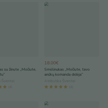
18.00€
s su žinute „Močiute,
Smėlinukas „Močiute, tavo
tu“
anūkų komanda didėja“
a Šventei
Atributika Šventei
(
4
)
(
4
)