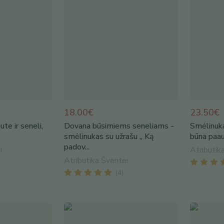
18.00€
23.50€
te ir seneli,
Dovana būsimiems seneliams -
Smėlinuka
smėlinukas su užrašu „ Ką
būna paauk
padov...
i
Atributik
Atributika Šventei
(
4
)