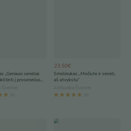
23.50€
s „Geriausi seneliai
Smėlinukas „Močiute ir seneli,
štinti į prosenelius...
aš atvykstu“
a Šventei
Atributika Šventei
(
4
)
(
4
)