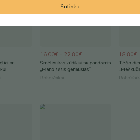
Sutinku
16.00€ - 22.00€
18.00€
liai ar
Smėlinukas kūdikiui su pandomis
Tėčio die
kui
„Mano tėtis geriausias“
„Meškučiai
i
BohoVaikai
BohoVaik