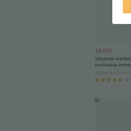
18.00€
Velykiniai marškinė
smėlinukas berniu
Atributika Švente
(
4
)