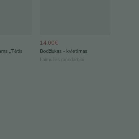
14.00€
iams „Tėtis
Bodžiukas - kvietimas
Laimužės rankdarbiai