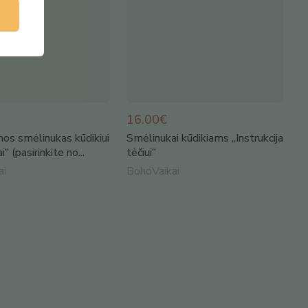
16.00€
nos smėlinukas kūdikiui
Smėlinukai kūdikiams „Instrukcija
“ (pasirinkite no...
tėčiui“
ai
BohoVaikai