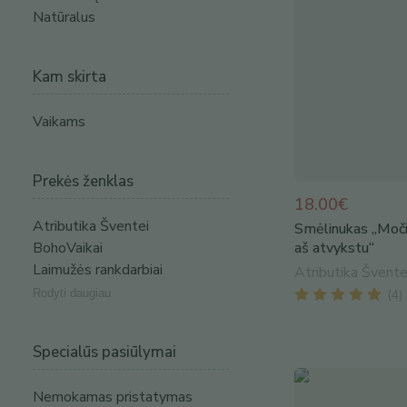
Natūralus
Kam skirta
Vaikams
Prekės ženklas
18.00€
Atributika Šventei
Smėlinukas „Močiu
BohoVaikai
aš atvykstu“
Laimužės rankdarbiai
Atributika Švente
(
4
)
Rodyti daugiau
Specialūs pasiūlymai
Nemokamas pristatymas