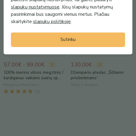
slapukų nustatymuose
. Jūsų slapukų nustatymų
pasirinkimai bus saugomi vienus metus. Plačiau
skaitykite
slapukų politikoje
.
Sutinku
57.00€ - 99.00€
130.00€
100% merino vilnos megztinis /
Džemperis-pledas „Šiltiems
kardiganas vaikams įvairių sp...
prisilietimams“
Mezginiai Mažyliams
Vėjas ir Siuvėjas
(
1
)