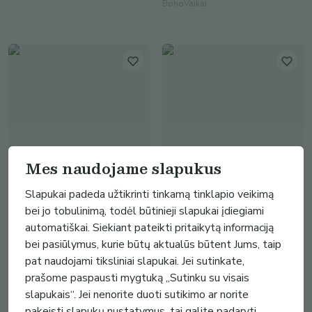
BohoVaikai
Mes naudojame slapukus
Slapukai padeda užtikrinti tinkamą tinklapio veikimą
35.90€ - 53.90€
37.00€ - 47.90€
bei jo tobulinimą, todėl būtinieji slapukai įdiegiami
PERSONALIZUOTAS
Personalizuotas vaikiškas
automatiškai. Siekiant pateikti pritaikytą informaciją
KALĖDINIS DŽEMPERIS VAIKUI
džemperis mergaitei „Zuikutis“
bei pasiūlymus, kurie būtų aktualūs būtent Jums, taip
„ŽIEMOS ELNIUKAS“
BohoVaikai
pat naudojami tiksliniai slapukai. Jei sutinkate,
BohoVaikai
prašome paspausti mygtuką „Sutinku su visais
slapukais“. Jei nenorite duoti sutikimo ar norite
pakeisti slapukų nustatymus, tai galite padaryti