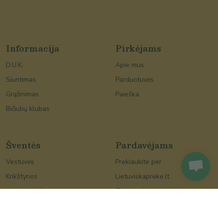
Informacija
Pirkėjams
D.U.K.
Apie mus
Siuntimas
Parduotuvės
Grąžinimas
Paieška
Bičiulių klubas
Šventės
Pardavėjams
Vestuvės
Prekiaukite per
Krikštynos
Lietuviskapreke.lt
Valentino diena
Tinklaraštis
Moters diena