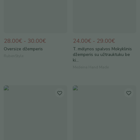
28.00€ - 30.00€
24.00€ - 29.00€
Oversize džemperis
T. mėlynos spalvos Mokyklinis
džemperis su užtrauktuku be
RubenStyle
ki...
Medeina Hand Made