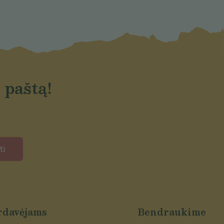
 paštą!
ti
rdavėjams
Bendraukime