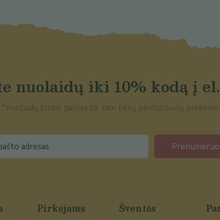
e nuolaidų iki 10% kodą į el.
*nuolaidų kodas galioja tik tam tikrų parduotuvių prekėms
Prenumeruo
a
Pirkėjams
Šventės
Pa