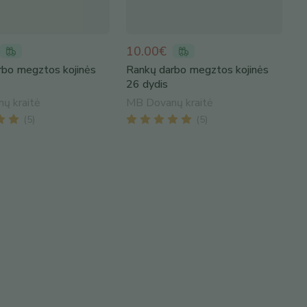
10.00€
rbo megztos kojinės
Rankų darbo megztos kojinės
26 dydis
ų kraitė
MB Dovanų kraitė
(
5
)
(
5
)