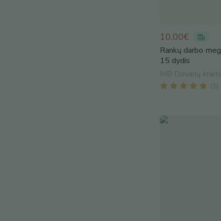
10.00€
Rankų darbo megz
15 dydis
MB Dovanų krait
(
5
)