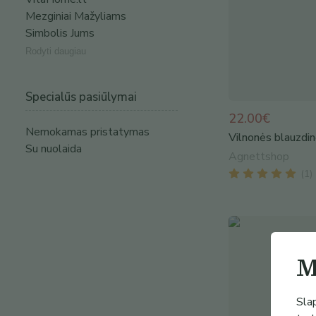
Mezginiai Mažyliams
Simbolis Jums
Rodyti daugiau
Specialūs pasiūlymai
22.00€
Nemokamas pristatymas
Vilnonės blauzdi
Su nuolaida
Agnettshop
(
1
)
M
Slap