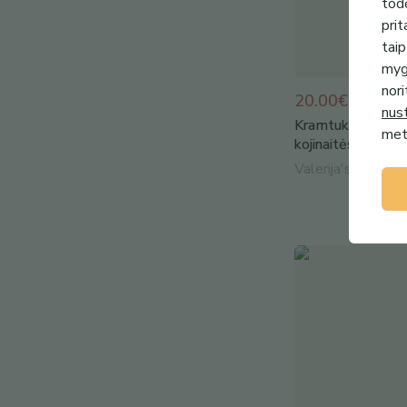
todė
prit
taip
mygt
nori
20.00€
nus
Kramtukas barškut
metu
kojinaitės. Dovana
Valerija's knitting