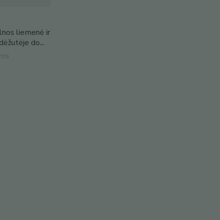
nos liemenė ir
dėžutėje do...
ams