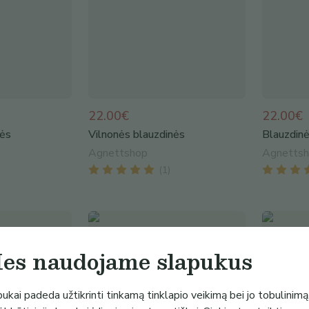
22.00€
22.00€
nės
Vilnonės blauzdinės
Blauzdin
Agnettshop
Agnetts
(
1
)
es naudojame slapukus
ukai padeda užtikrinti tinkamą tinklapio veikimą bei jo tobulinimą