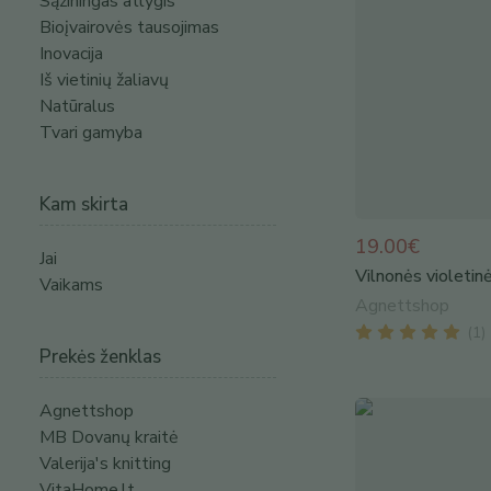
Sąžiningas atlygis
Bioįvairovės tausojimas
Inovacija
Iš vietinių žaliavų
Natūralus
Tvari gamyba
Kam skirta
19.00€
Jai
Vilnonės violetin
Vaikams
Agnettshop
(
1
)
Prekės ženklas
Agnettshop
MB Dovanų kraitė
Valerija's knitting
VitaHome.lt