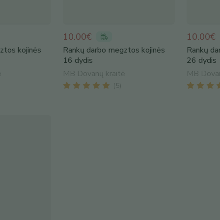
10.00€
10.00€
tos kojinės
Rankų darbo megztos kojinės
Rankų da
16 dydis
26 dydis
ė
MB Dovanų kraitė
MB Dovan
(
5
)