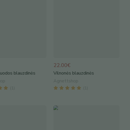
22.00€
juodos blauzdinės
Vilnonės blauzdinės
hop
Agnettshop
(
1
)
(
1
)