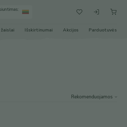
siuntimas:
r žaislai
Išskirtinumai
Akcijos
Parduotuvės