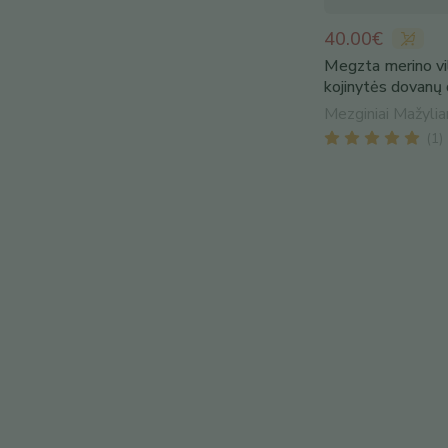
40.00€
Megzta merino vil
kojinytės dovanų 
Mezginiai Mažyli
(
1
)