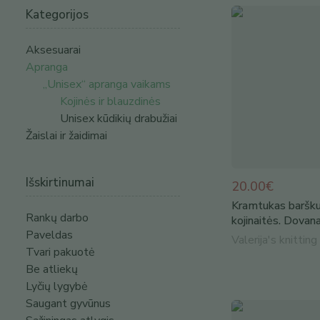
Kategorijos
Aksesuarai
Apranga
„Unisex“ apranga vaikams
Kojinės ir blauzdinės
Unisex kūdikių drabužiai
Žaislai ir žaidimai
Išskirtinumai
20.00€
Kramtukas barškut
Rankų darbo
kojinaitės. Dovana
Paveldas
Valerija's knitting
Tvari pakuotė
Be atliekų
Lyčių lygybė
Saugant gyvūnus