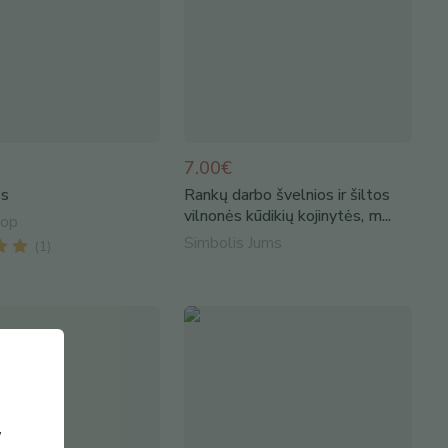
7.00€
ės
Rankų darbo švelnios ir šiltos
vilnonės kūdikių kojinytės, m...
hop
Simbolis Jums
(
1
)
,