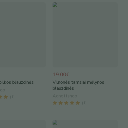
19.00€
pilkos blauzdinės
Vilnonės tamsiai mėlynos
blauzdinės
hop
Agnettshop
(
1
)
(
1
)