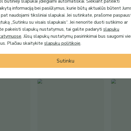
l būtinieji slapukai įdiegiami automatiškai. Siekiant pateikti
aikytą informaciją bei pasiūlymus, kurie būtų aktualūs būtent Jum
 pat naudojami tiksliniai slapukai. Jei sutinkate, prašome paspaus
uką „Sutinku su visais slapukais“. Jei nenorite duoti sutikimo ar
te pakeisti slapukų nustatymus, tai galite padaryti
slapukų
13.90€
13.49€
tatymuose
. Jūsų slapukų nustatymų pasirinkimai bus saugomi vi
is ir
Vilnonės kojinės kūdikiui „Tedis“
Vilnonės k
s. Plačiau skaitykite
slapukų politikoje
.
 naujagimiui
VitaHome.lt
VitaHome
Sutinku