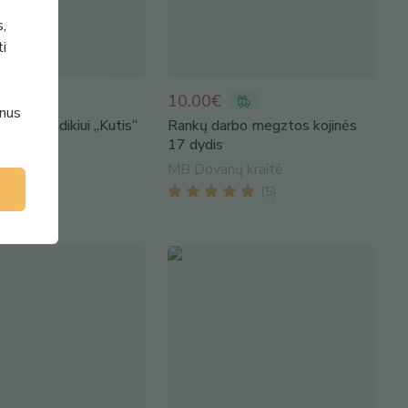
s,
ti
10.00€
enus
ojinės kūdikiui „Kutis“
Rankų darbo megztos kojinės
17 dydis
.lt
MB Dovanų kraitė
(
5
)