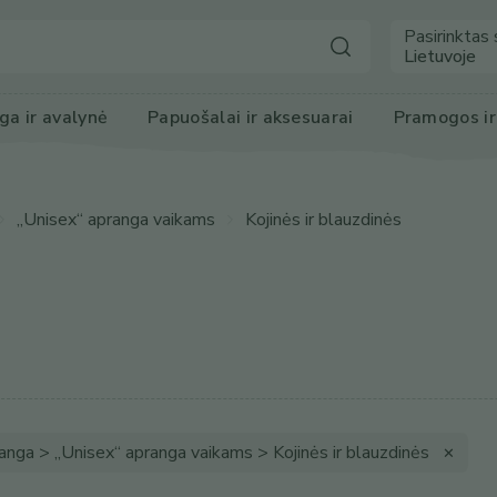
Pasirinktas 
Lietuvoje
ga
 ir avalynė
Papuošalai ir 
aksesuarai
Pramogos
 i
„Unisex“ apranga vaikams
Kojinės ir blauzdinės
anga > „Unisex“ apranga vaikams > Kojinės ir blauzdinės
✕