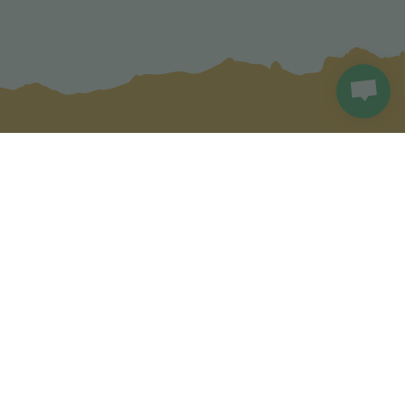
 paštą!
ti
rdavėjams
Bendraukime