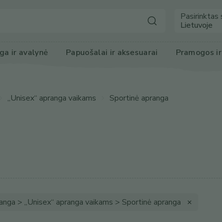
Pasirinktas 
Lietuvoje
ga
 ir avalynė
Papuošalai ir 
aksesuarai
Pramogos
 i
„Unisex“ apranga vaikams
Sportinė apranga
ranga > „Unisex“ apranga vaikams > Sportinė apranga
✕