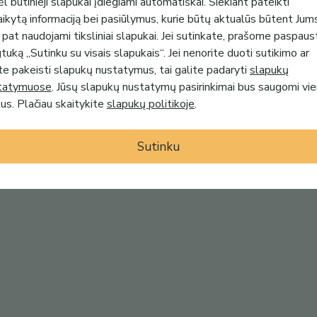
l būtinieji slapukai įdiegiami automatiškai. Siekiant pateikti
aikytą informaciją bei pasiūlymus, kurie būtų aktualūs būtent Jum
 pat naudojami tiksliniai slapukai. Jei sutinkate, prašome paspaus
uką „Sutinku su visais slapukais“. Jei nenorite duoti sutikimo ar
te pakeisti slapukų nustatymus, tai galite padaryti
slapukų
tatymuose
. Jūsų slapukų nustatymų pasirinkimai bus saugomi vi
s. Plačiau skaitykite
slapukų politikoje
.
Sutinku