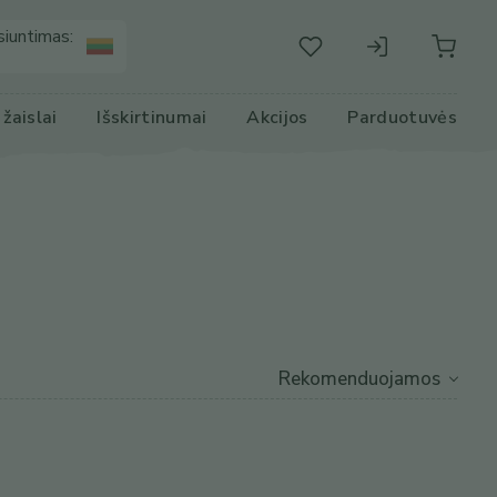
siuntimas:
r žaislai
Išskirtinumai
Akcijos
Parduotuvės