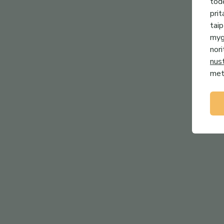
todė
prit
taip
mygt
nori
nus
metu