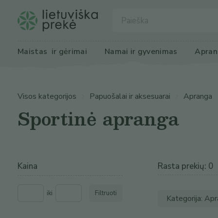
Maistas
 ir gėrimai
Namai ir 
gyvenimas
Apran
Visos kategorijos
Papuošalai ir aksesuarai
Apranga
Sportinė apranga
Kaina
Rasta prekių: 0
iki
Filtruoti
Kategorija: Ap