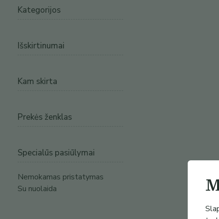
Kategorijos
Išskirtinumai
Kam skirta
Prekės ženklas
Specialūs pasiūlymai
Nemokamas pristatymas
M
Su nuolaida
Slap