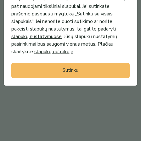
skyrelių) su individualiu gravira...
pat naudojami tiksliniai slapukai. Jei sutinkate,
MB Medžio meka
Šakviečio kūrybinės dirbtuvės
(
3
)
prašome paspausti mygtuką „Sutinku su visais
slapukais“. Jei nenorite duoti sutikimo ar norite
pakeisti slapukų nustatymus, tai galite padaryti
slapukų nustatymuose
. Jūsų slapukų nustatymų
pasirinkimai bus saugomi vienus metus. Plačiau
skaitykite
slapukų politikoje
.
Sutinku