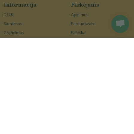
Informacija
Pirkėjams
D.U.K.
Apie mus
Siuntimas
Parduotuvės
Grąžinimas
Paieška
Bičiulių klubas
Šventės
Pardavėjams
Vestuvės
Prekiaukite per
Krikštynos
Lietuviskapreke.lt
Valentino diena
Tinklaraštis
Moters diena
Kalėdos
Velykos
Motinos diena