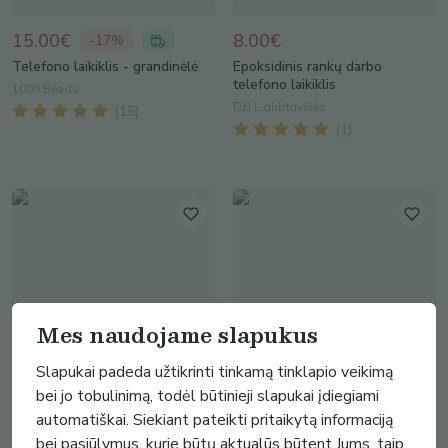
15.00€
8.00€
-
17
%
Telefono laikiklis - grandinėlė
Epoksidinis rankų darbo
telefono laikiklis
1000 Beads
Dži.L dirbtuvėlės
(
15
)
(
1
)
Mes naudojame slapukus
Slapukai padeda užtikrinti tinkamą tinklapio veikimą
bei jo tobulinimą, todėl būtinieji slapukai įdiegiami
26.00€
43.00€
automatiškai. Siekiant pateikti pritaikytą informaciją
bei pasiūlymus, kurie būtų aktualūs būtent Jums, taip
Medinė telefonų dėžutė (30
Dėžutė telefonams