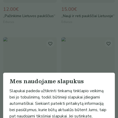
12.00€
15.00€
„Pažinkime Lietuvos paukščius“
„Nauji ir reti paukščiai Lietuvoje“
Educus
Educus
Mes naudojame slapukus
Slapukai padeda užtikrinti tinkamą tinklapio veikimą
4.00€
5.00€
bei jo tobulinimą, todėl būtinieji slapukai įdiegiami
automatiškai. Siekiant pateikti pritaikytą informaciją
Mokomosios skaičių kortelės
Šitakių auginimo ant rąstų
vadovas
bei pasiūlymus, kurie būtų aktualūs būtent Jums, taip
Su meile 3Do
https://www.dzukis.com/
pat naudojami tiksliniai slapukai. Jei sutinkate,