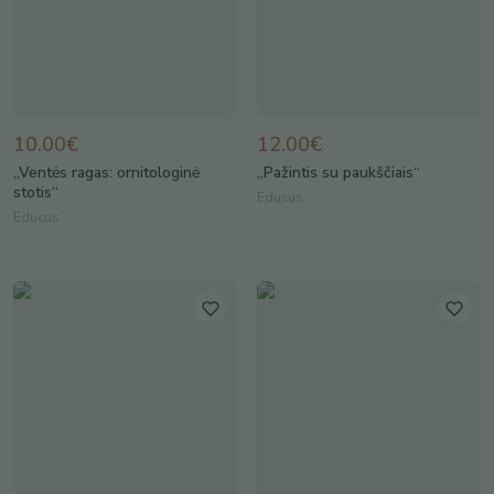
10.00€
12.00€
„Ventės ragas: ornitologinė
„Pažintis su paukščiais“
stotis“
Educus
Educus