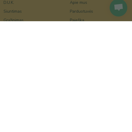
D.U.K.
Apie mus
Siuntimas
Parduotuvės
Grąžinimas
Paieška
Bičiulių klubas
Šventės
Pardavėjams
Vestuvės
Prekiaukite per
Krikštynos
Lietuviskapreke.lt
Valentino diena
Tinklaraštis
Moters diena
Kalėdos
Velykos
Motinos diena
Tėvo diena
Boso diena