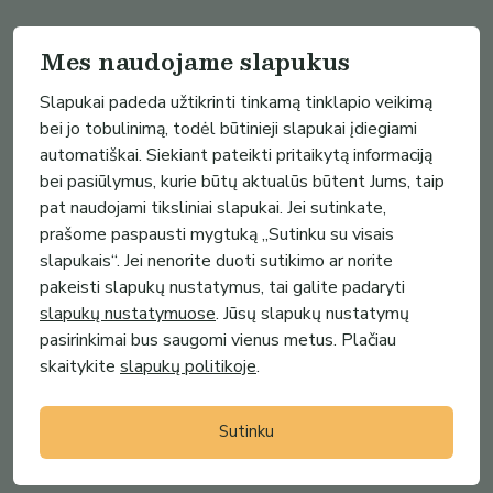
Mes naudojame slapukus
Slapukai padeda užtikrinti tinkamą tinklapio veikimą
bei jo tobulinimą, todėl būtinieji slapukai įdiegiami
automatiškai. Siekiant pateikti pritaikytą informaciją
bei pasiūlymus, kurie būtų aktualūs būtent Jums, taip
pat naudojami tiksliniai slapukai. Jei sutinkate,
prašome paspausti mygtuką „Sutinku su visais
slapukais“. Jei nenorite duoti sutikimo ar norite
pakeisti slapukų nustatymus, tai galite padaryti
slapukų nustatymuose
. Jūsų slapukų nustatymų
pasirinkimai bus saugomi vienus metus. Plačiau
skaitykite
slapukų politikoje
.
Sutinku