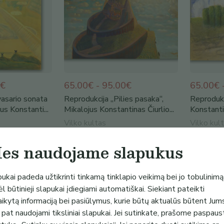
0€
65.00€ - 95.00€
65.00€ 
vasario sonata
Reprodukcija „Pilies pasaka“,
Reprodukc
us Konstanti...
Mikalojus Konstantinas Čiurlio...
Konstantin
Vilko kultas
Vilko kul
(
2
)
es naudojame slapukus
ukai padeda užtikrinti tinkamą tinklapio veikimą bei jo tobulinimą
l būtinieji slapukai įdiegiami automatiškai. Siekiant pateikti
aikytą informaciją bei pasiūlymus, kurie būtų aktualūs būtent Jum
 pat naudojami tiksliniai slapukai. Jei sutinkate, prašome paspaus