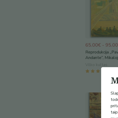
65.00€ - 95.0
Reprodukcija „Pa
Andante“, Mikaloj
Vilko kultas
(
2
)
M
Slap
todė
prit
taip