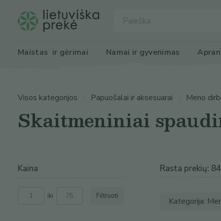
Maistas
 ir gėrimai
Namai ir 
gyvenimas
Apran
Visos kategorijos
Papuošalai ir aksesuarai
Meno dirbin
Skaitmeniniai spaudi
Kaina
Rasta prekių: 8
iki
Filtruoti
Kategorija: Meno