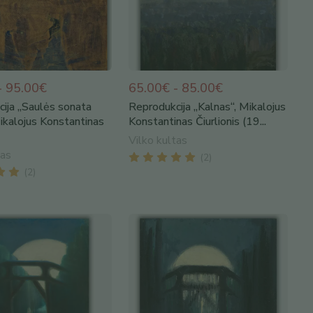
- 95.00€
65.00€ - 85.00€
ija „Saulės sonata
Reprodukcija „Kalnas“, Mikalojus
Mikalojus Konstantinas
Konstantinas Čiurlionis (19...
Vilko kultas
tas
(
2
)
(
2
)