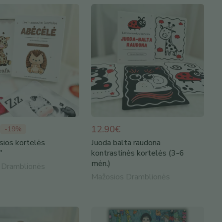
12.90€
-
19
%
sios kortelės
Juoda balta raudona
"
kontrastinės kortelės (3-6
mėn.)
 Dramblionės
Mažosios Dramblionės