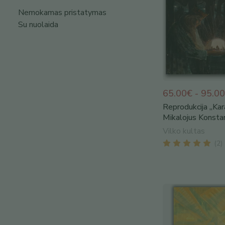
Nemokamas pristatymas
Su nuolaida
65.00€ - 95.0
Reprodukcija „Kar
Mikalojus Konstant
Vilko kultas
(
2
)