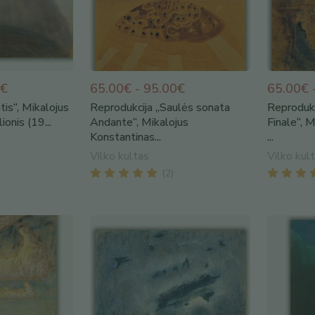
0€
65.00€ - 95.00€
65.00€ 
tis“, Mikalojus
Reprodukcija „Saulės sonata
Reprodukc
ionis (19...
Andante“, Mikalojus
Finale“, 
Konstantinas...
...
Vilko kultas
Vilko kul
(
2
)