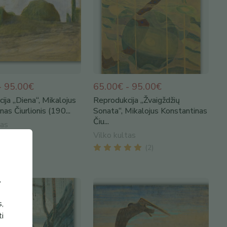
- 95.00€
65.00€ - 95.00€
ija „Diena“, Mikalojus
Reprodukcija „Žvaigždžių
as Čiurlionis (190...
Sonata“, Mikalojus Konstantinas
Čiu...
tas
Vilko kultas
(
2
)
(
2
)
,
s,
ti