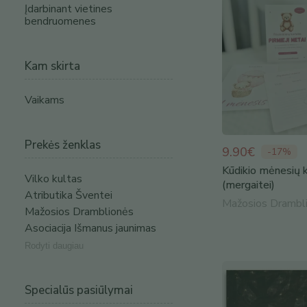
Įdarbinant vietines
bendruomenes
Kam skirta
Vaikams
Prekės ženklas
9.90€
-
17
%
Kūdikio mėnesių 
Vilko kultas
(mergaitei)
Atributika Šventei
Mažosios Drambl
Mažosios Dramblionės
Asociacija Išmanus jaunimas
Rodyti daugiau
Specialūs pasiūlymai