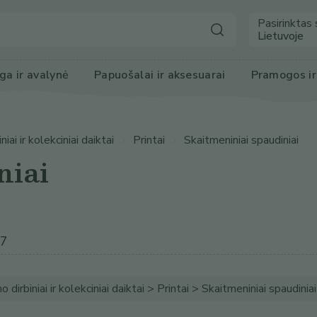
Pasirinktas 
Lietuvoje
ga
 ir avalynė
Papuošalai ir 
aksesuarai
Pramogos
 i
iai ir kolekciniai daiktai
Printai
Skaitmeniniai spaudiniai
niai
47
 dirbiniai ir kolekciniai daiktai > Printai > Skaitmeniniai spaudiniai