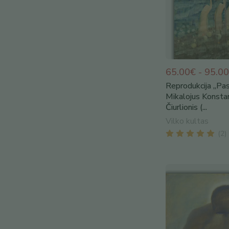
65.00€ - 95.0
Reprodukcija „Pas
Mikalojus Konsta
Čiurlionis (...
Vilko kultas
(
2
)