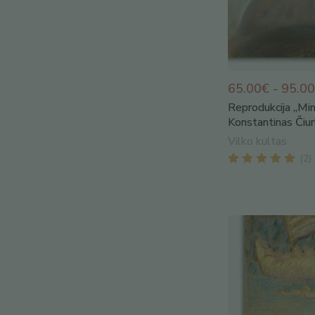
65.00€ - 95.0
Reprodukcija „Min
Konstantinas Čiurl
Vilko kultas
(
2
)