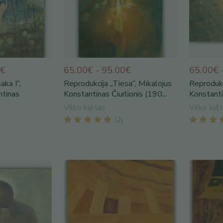
0€
65.00€ - 95.00€
65.00€ 
aka I“,
Reprodukcija „Tiesa“, Mikalojus
Reprodukci
ntinas
Konstantinas Čiurlionis (190...
Konstantin
Vilko kultas
Vilko kul
(
2
)