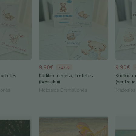
9.90€
9.90€
-
17
%
kortelės
Kūdikio mėnesių kortelės
Kūdikio m
(berniukui)
(neutralio
ionės
Mažosios Dramblionės
Mažosios