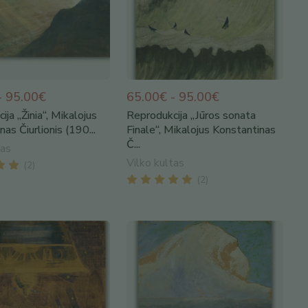
- 95.00€
65.00€ - 95.00€
ja „Žinia“, Mikalojus
Reprodukcija „Jūros sonata
as Čiurlionis (190...
Finale“, Mikalojus Konstantinas
Č...
tas
Vilko kultas
(
2
)
(
2
)