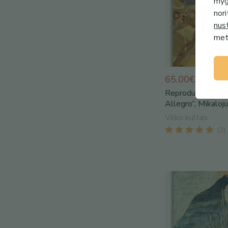
mygt
nori
nus
metu
65.00€ - 95.0
Reprodukcija „Žva
Allegro“, Mikaloju
Vilko kultas
(
2
)