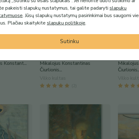
uką „Sutinku su visais slapukais“. Jei nenorite duoti sutikimo ar
te pakeisti slapukų nustatymus, tai galite padaryti
slapukų
tatymuose
. Jūsų slapukų nustatymų pasirinkimai bus saugomi vi
s. Plačiau skaitykite
slapukų politikoje
.
Sutinku
0€
65.00€ - 95.00€
65.00€ 
igždžių Sonata
Reprodukcija „Bičiulystė“,
Reprodukci
s Konstant...
Mikalojus Konstantinas
Mikalojus
Čiurlionis...
Čiurlionis..
Vilko kultas
Vilko kul
(
2
)