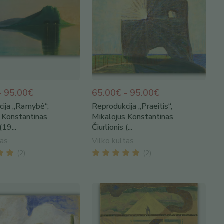
- 95.00€
65.00€ - 95.00€
ija „Ramybė“,
Reprodukcija „Praeitis“,
 Konstantinas
Mikalojus Konstantinas
(19...
Čiurlionis (...
tas
Vilko kultas
(
2
)
(
2
)