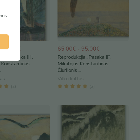
enus
- 95.00€
65.00€ - 95.00€
ja „Pasaka III“,
Reprodukcija „Pasaka II“,
 Konstantinas
Mikalojus Konstantinas
.
Čiurlionis ...
tas
Vilko kultas
(
2
)
(
2
)