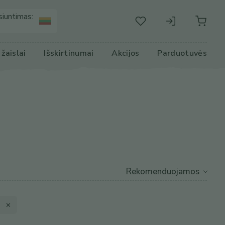
siuntimas:
r žaislai
Išskirtinumai
Akcijos
Parduotuvės
✕