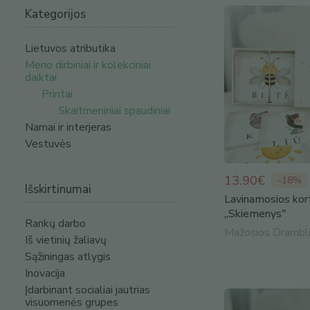
Kategorijos
Lietuvos atributika
Meno dirbiniai ir kolekciniai
daiktai
Printai
Skaitmeniniai spaudiniai
Namai ir interjeras
Vestuvės
13.90€
-
18
%
Išskirtinumai
Lavinamosios kor
,,Skiemenys"
Rankų darbo
Mažosios Drambl
Iš vietinių žaliavų
Sąžiningas atlygis
Inovacija
Įdarbinant socialiai jautrias
visuomenės grupes