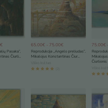
0€
65.00€ - 75.00€
75.00€ 
alių Pasaka“,
Reprodukcija „Angelo preliudas“,
Reprodukc
inas Čiurli...
Mikalojus Konstantinas Čiur...
Mikalojus
Čiurlionis 
Vilko kultas
Vilko kul
(
2
)