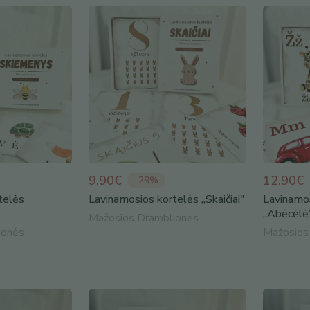
9.90€
12.90€
-
29
%
telės
Lavinamosios kortelės ,,Skaičiai"
Lavinamo
,,Abėcėlė
Mažosios Dramblionės
ionės
Mažosios