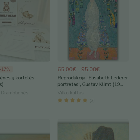
65.00€ - 95.00€
-
17
%
ėnesių kortelės
Reprodukcija „Elisabeth Lederer
s)
portretas“, Gustav Klimt (19...
 Dramblionės
Vilko kultas
(
2
)