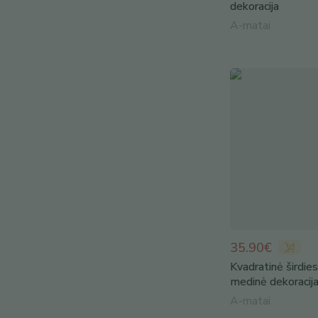
dekoracija
A-matai
35.90€
Kvadratinė širdie
medinė dekoracij
A-matai