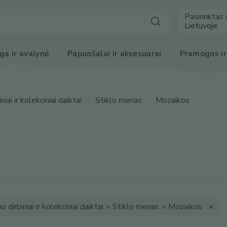
Pasirinktas 
Lietuvoje
ga
 ir avalynė
Papuošalai ir 
aksesuarai
Pramogos
 i
iai ir kolekciniai daiktai
Stiklo menas
Mozaikos
o dirbiniai ir kolekciniai daiktai > Stiklo menas > Mozaikos
✕