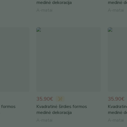
medinė dekoracija
medinė de
A-matai
A-matai
35.90€
35.90€
s formos
Kvadratinė širdies formos
Kvadratin
a
medinė dekoracija
medinė de
A-matai
A-matai