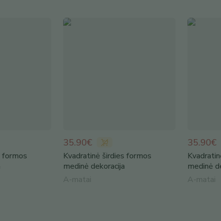
35.90€
35.90€
s formos
Kvadratinė širdies formos
Kvadratin
a
medinė dekoracija
medinė de
A-matai
A-matai