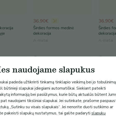
36.90€
36.90€
koracija
Širdies formos medinė
Širdies f
yje
dekoracija
dekoracij
A-matai
A-matai
es naudojame slapukus
ukai padeda užtikrinti tinkamą tinklapio veikimą bei jo tobulinimą
l būtinieji slapukai įdiegiami automatiškai. Siekiant pateikti
aikytą informaciją bei pasiūlymus, kurie būtų aktualūs būtent Jum
 pat naudojami tiksliniai slapukai. Jei sutinkate, prašome paspaus
uką „Sutinku su visais slapukais“. Jei nenorite duoti sutikimo ar
te pakeisti slapukų nustatymus, tai galite padaryti
slapukų