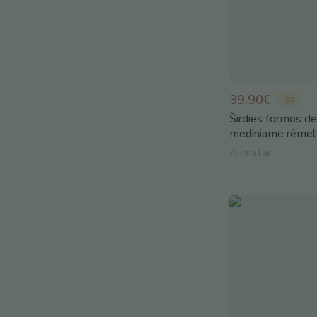
39.90€
Širdies formos de
mediniame rėmel
A-matai