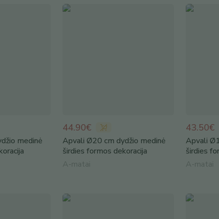
44.90€
43.50€
ydžio medinė
Apvali Ø20 cm dydžio medinė
Apvali Ø
koracija
širdies formos dekoracija
širdies f
A-matai
A-matai