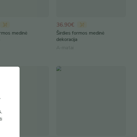
36.90€
ormos medinė
Širdies formos medinė
a
dekoracija
A-matai
,
s,
ti