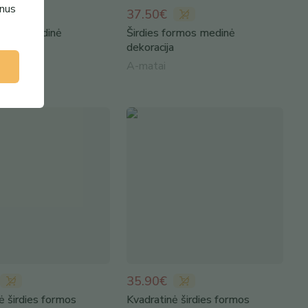
enus
37.50€
ormos medinė
Širdies formos medinė
a
dekoracija
A-matai
35.90€
ė širdies formos
Kvadratinė širdies formos