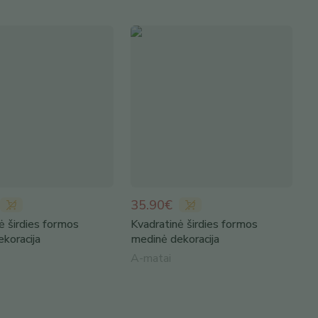
35.90€
ė širdies formos
Kvadratinė širdies formos
koracija
medinė dekoracija
A-matai