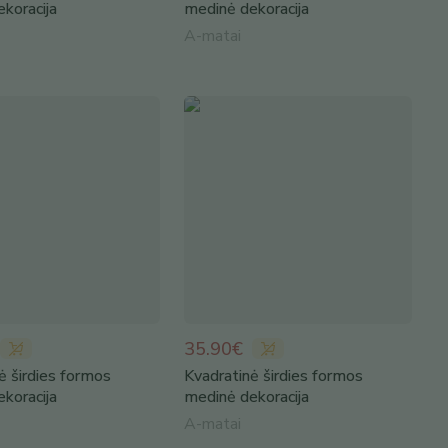
koracija
medinė dekoracija
A-matai
35.90€
ė širdies formos
Kvadratinė širdies formos
koracija
medinė dekoracija
A-matai