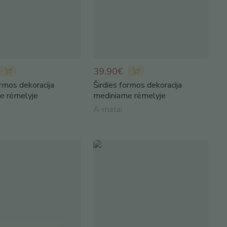
39.90€
ormos dekoracija
Širdies formos dekoracija
e rėmelyje
mediniame rėmelyje
A-matai