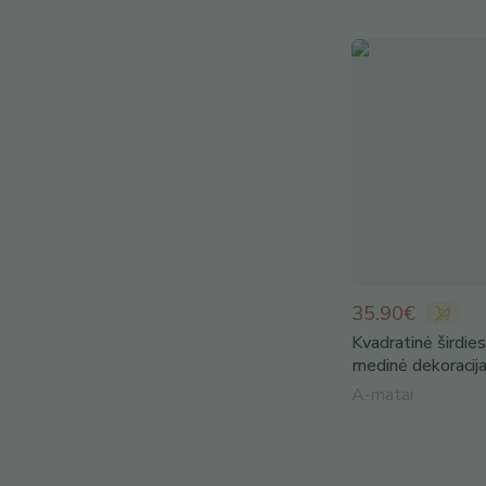
35.90€
Kvadratinė širdie
medinė dekoracij
A-matai