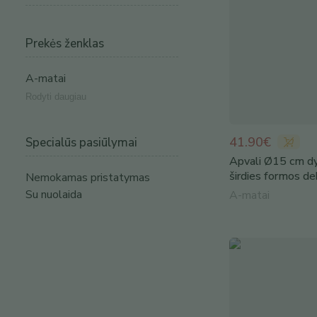
Prekės ženklas
A-matai
Rodyti daugiau
41.90€
Specialūs pasiūlymai
Apvali Ø15 cm d
širdies formos de
Nemokamas pristatymas
Su nuolaida
A-matai