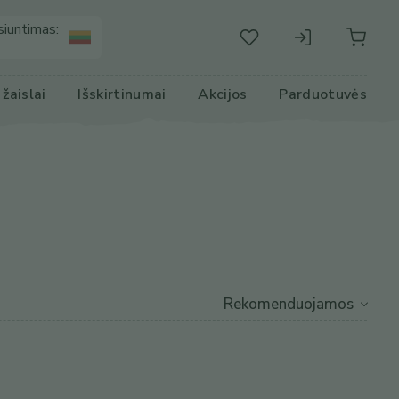
siuntimas:
r žaislai
Išskirtinumai
Akcijos
Parduotuvės