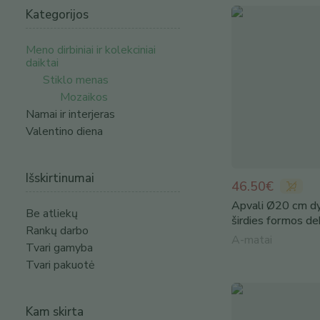
Kategorijos
Meno dirbiniai ir kolekciniai
daiktai
Stiklo menas
Mozaikos
Namai ir interjeras
Valentino diena
Išskirtinumai
46.50€
Apvali Ø20 cm d
Be atliekų
širdies formos de
Rankų darbo
A-matai
Tvari gamyba
Tvari pakuotė
Kam skirta