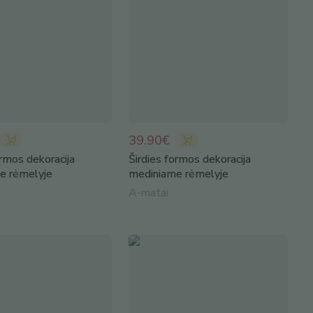
39.90€
ormos dekoracija
Širdies formos dekoracija
e rėmelyje
mediniame rėmelyje
A-matai