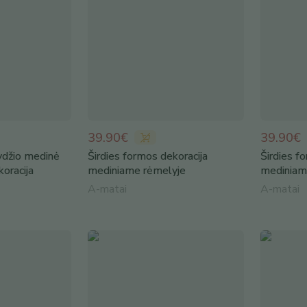
39.90€
39.90€
ydžio medinė
Širdies formos dekoracija
Širdies f
koracija
mediniame rėmelyje
mediniam
A-matai
A-matai