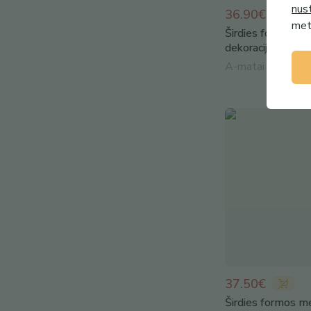
nus
36.90€
metu
Širdies formos m
dekoracija
A-matai
37.50€
Širdies formos m