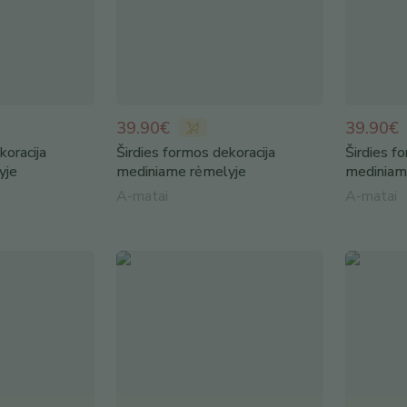
39.90€
39.90€
koracija
Širdies formos dekoracija
Širdies f
yje
mediniame rėmelyje
mediniam
A-matai
A-matai