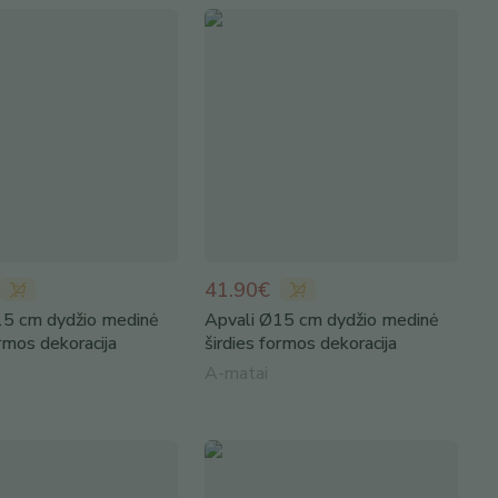
41.90€
15 cm dydžio medinė
Apvali Ø15 cm dydžio medinė
ormos dekoracija
širdies formos dekoracija
A-matai