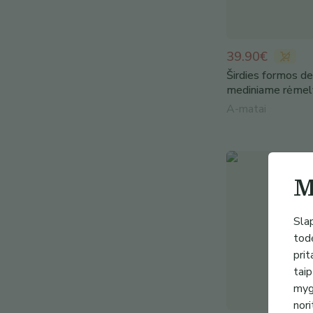
39.90€
Širdies formos de
mediniame rėmel
A-matai
M
Slap
todė
prit
taip
mygt
nori