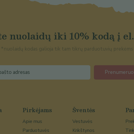
e nuolaidų iki 10% kodą į el.
*nuolaidų kodas galioja tik tam tikrų parduotuvių prekėms
Prenumeruo
a
Pirkėjams
Šventės
Pa
Apie mus
Vestuvės
Prek
Parduotuvės
Krikštynos
Tink