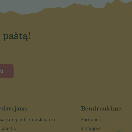
 paštą!
ti
rdavėjams
Bendraukime
iaukite per Lietuviskapreke.lt
Facebook
laraštis
Instagram