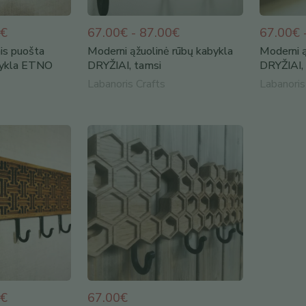
0€
67.00€ - 87.00€
67.00€ 
is puošta
Moderni ąžuolinė rūbų kabykla
Moderni ą
bykla ETNO
DRYŽIAI, tamsi
DRYŽIAI, 
Labanoris Crafts
Labanoris
0€
67.00€