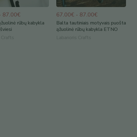
- 87.00€
67.00€ - 87.00€
žuolinė rūbų kabykla
Balta tautiniais motyvais puošta
šviesi
ąžuolinė rūbų kabykla ETNO
 Crafts
Labanoris Crafts