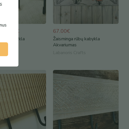
ti
enus
- 87.00€
67.00€
rūbų kabykla
Žaisminga rūbų kabykla
as
Akvariumas
 Crafts
Labanoris Crafts