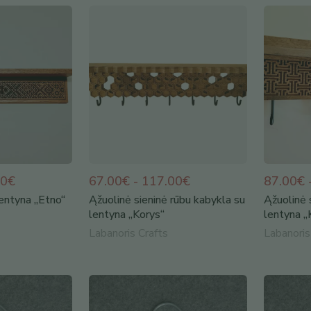
00€
67.00€ - 117.00€
87.00€ 
lentyna „Etno“
Ąžuolinė sieninė rūbu kabykla su
Ąžuolinė 
lentyna „Korys“
lentyna „
Labanoris Crafts
Labanoris