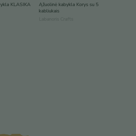
abykla KLASIKA
Ąžuolinė kabykla Korys su 5
kabliukais
Labanoris Crafts