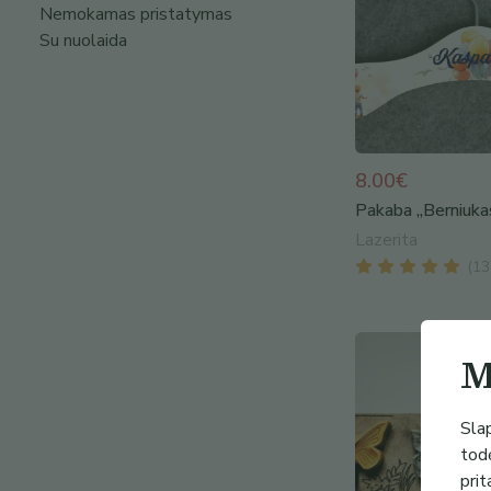
Nemokamas pristatymas
Su nuolaida
8.00€
Pakaba „Berniukas
Lazerita
(
13
M
Slap
todė
prit