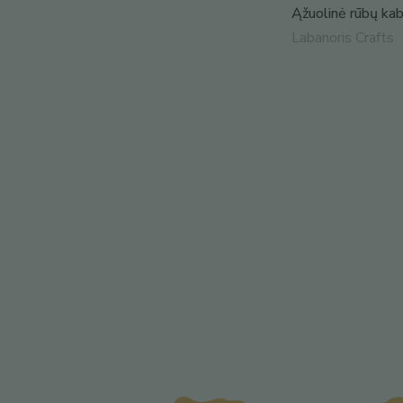
Ąžuolinė rūbų k
Labanoris Crafts