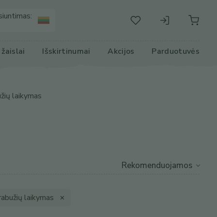
siuntimas:
r žaislai
Išskirtinumai
Akcijos
Parduotuvės
užių laikymas
drabužių laikymas
✕