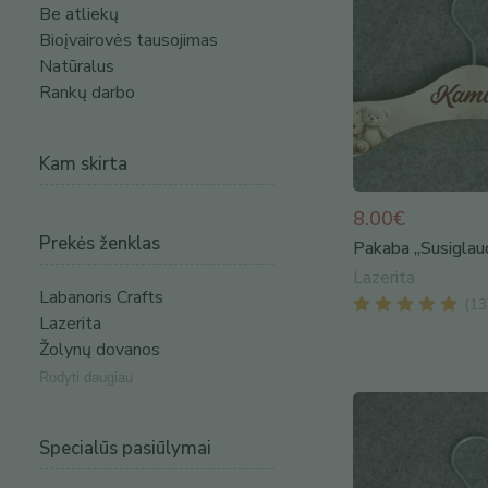
Be atliekų
Bioįvairovės tausojimas
Natūralus
Rankų darbo
Kam skirta
8.00€
Prekės ženklas
Pakaba „Susiglau
Lazerita
Labanoris Crafts
(
13
Lazerita
Žolynų dovanos
Rodyti daugiau
Specialūs pasiūlymai