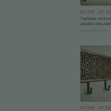
67.00€ - 87.0
Tautiniais motyva
ąžuolinė rūbų ka
Labanoris Crafts
67.00€ - 87.0