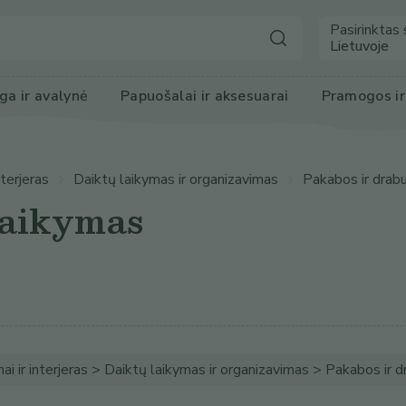
Pasirinktas 
Lietuvoje
ga
 ir avalynė
Papuošalai ir 
aksesuarai
Pramogos
 i
nterjeras
Daiktų laikymas ir organizavimas
Pakabos ir drab
laikymas
ai ir interjeras > Daiktų laikymas ir organizavimas > Pakabos ir 