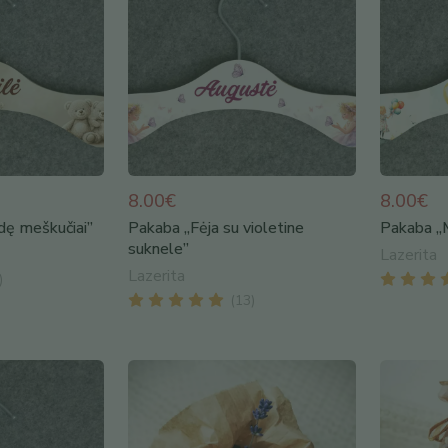
8.00€
8.00€
dę meškučiai”
Pakaba „Fėja su violetine
Pakaba „M
suknele”
Lazerita
Lazerita
)
(
13
)