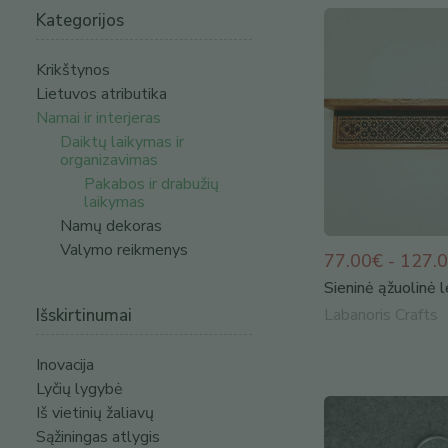
Kategorijos
Krikštynos
Lietuvos atributika
Namai ir interjeras
Daiktų laikymas ir
organizavimas
Pakabos ir drabužių
laikymas
Namų dekoras
Valymo reikmenys
77.00€ - 127.
Sieninė ąžuolinė 
Išskirtinumai
Labanoris Crafts
Inovacija
Lyčių lygybė
Iš vietinių žaliavų
Sąžiningas atlygis