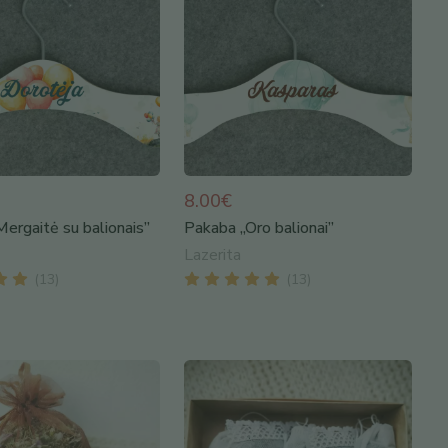
8.00€
ergaitė su balionais”
Pakaba „Oro balionai”
Lazerita
(
13
)
(
13
)