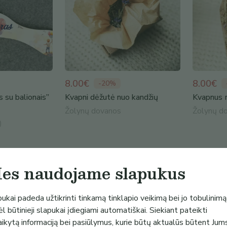
8.00€
8.00€
-
20
%
 su balionais”
Kvapni dėžutė nuo kandžių
Kvapnus m
Žolynų dovanos
Žolynų d
)
es naudojame slapukus
ukai padeda užtikrinti tinkamą tinklapio veikimą bei jo tobulinimą
l būtinieji slapukai įdiegiami automatiškai. Siekiant pateikti
aikytą informaciją bei pasiūlymus, kurie būtų aktualūs būtent Jum