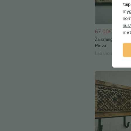
taip
mygt
nori
nus
67.00€
metu
Žaisminga rūbų k
Pieva
Labanoris Crafts