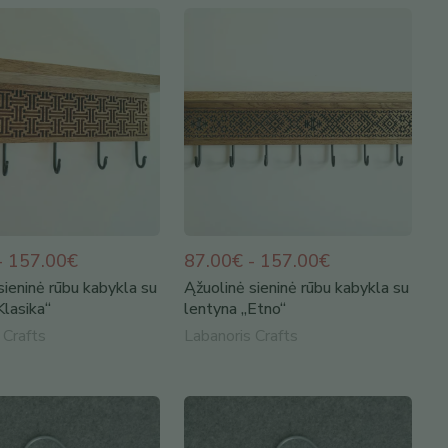
- 157.00€
87.00€ - 157.00€
sieninė rūbu kabykla su
Ąžuolinė sieninė rūbu kabykla su
Klasika“
lentyna „Etno“
 Crafts
Labanoris Crafts