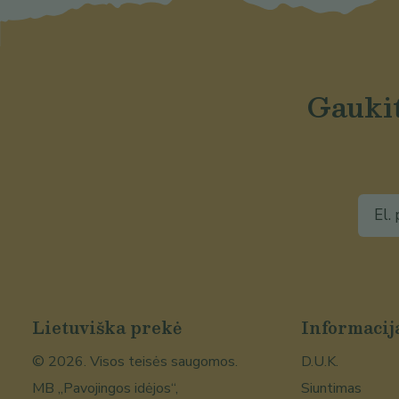
Gaukit
Lietuviška prekė
Informacij
©
2026
. Visos teisės saugomos.
D.U.K.
MB „Pavojingos idėjos“,
Siuntimas