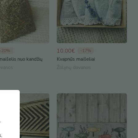
10.00€
-
20
%
-
17
%
aišelis nuo kandžių
Kvapnūs maišeliai
ovanos
Žolynų dovanos
,
s,