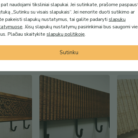
 pat naudojami tiksliniai slapukai. Jei sutinkate, prašome paspaus
uką „Sutinku su visais slapukais“. Jei nenorite duoti sutikimo ar
te pakeisti slapukų nustatymus, tai galite padaryti
slapukų
tatymuose
. Jūsų slapukų nustatymų pasirinkimai bus saugomi vi
67.00€
67.00€ 
s. Plačiau skaitykite
slapukų politikoje
.
abykla Drugelių
Sieninė kabykla sodybai ar
Ąžuolinė 
kaimui Tvora
Deimant
Sutinku
Labanoris Crafts
Labanoris