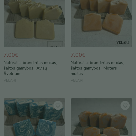
7.00€
7.00€
Natūraliai brandintas muilas,
Natūraliai brandintas muilas,
šaltos gamybos ,,Avižų
šaltos gamybos ,,Moters
Švelnum...
muilas...
VELARI
VELARI