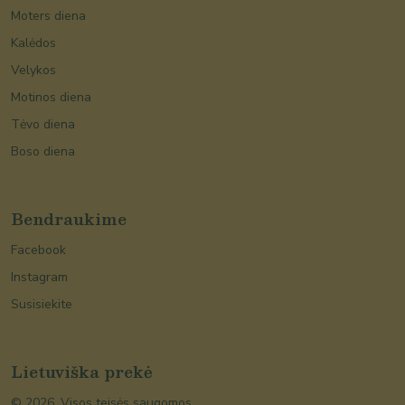
Moters diena
Kalėdos
Velykos
Motinos diena
Tėvo diena
Boso diena
Bendraukime
Facebook
Instagram
Susisiekite
Lietuviška prekė
©
2026
. Visos teisės saugomos.