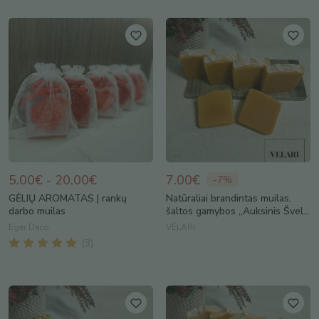
5.00€ - 20.00€
7.00€
-
7
%
GĖLIŲ AROMATAS | rankų
Natūraliai brandintas muilas,
darbo muilas
šaltos gamybos ,,Auksinis Švel...
Eger Deco
VELARI
(
3
)