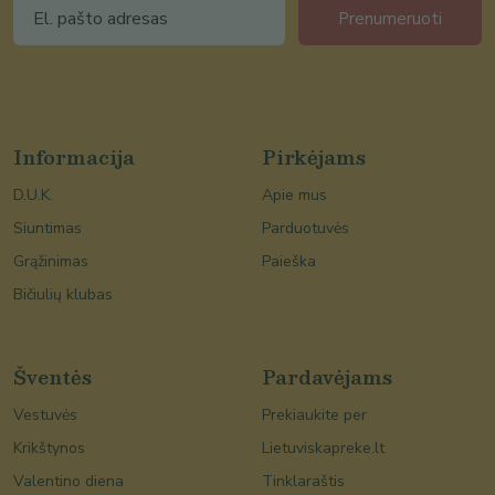
Prenumeruoti
Informacija
Pirkėjams
D.U.K.
Apie mus
Siuntimas
Parduotuvės
Grąžinimas
Paieška
Bičiulių klubas
Šventės
Pardavėjams
Vestuvės
Prekiaukite per
Krikštynos
Lietuviskapreke.lt
Valentino diena
Tinklaraštis