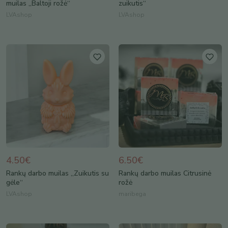
muilas „Baltoji rožė“
zuikutis“
LVAshop
LVAshop
4.50€
6.50€
Rankų darbo muilas „Zuikutis su
Rankų darbo muilas Citrusinė
gėle“
rožė
LVAshop
maribega