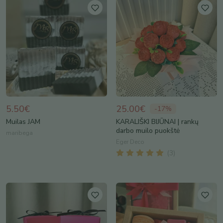
5.50€
25.00€
-
17
%
Muilas JAM
KARALIŠKI BIJŪNAI | rankų
darbo muilo puokštė
maribega
Eger Deco
(
3
)