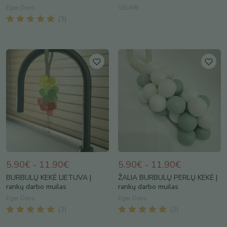
Eger Deco
VELARI
(
3
)
5.90€ - 11.90€
5.90€ - 11.90€
BURBULŲ KEKĖ LIETUVA |
ŽALIA BURBULŲ PERLŲ KEKĖ |
rankų darbo muilas
rankų darbo muilas
Eger Deco
Eger Deco
(
3
)
(
3
)