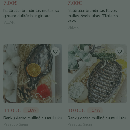
7.00€
7.00€
Natūraliai brandintas muilas su
Natūraliai brandintas Kavos
gintaro dulkėmis ir gintaro ...
muilas-šveistukas. Tikriems
kavo...
VELARI
VELARI
11.00€
10.00€
-
15
%
-
17
%
Rankų darbo muilinė su muiliuku
Rankų darbo muilinė su muiliuku
Pasaulio Sauja
Pasaulio Sauja