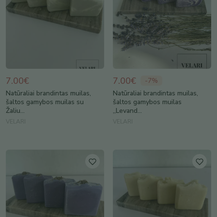
7.00€
7.00€
-
7
%
Natūraliai brandintas muilas,
Natūraliai brandintas muilas,
šaltos gamybos muilas su
šaltos gamybos muilas
Žaliu...
,,Levand...
VELARI
VELARI