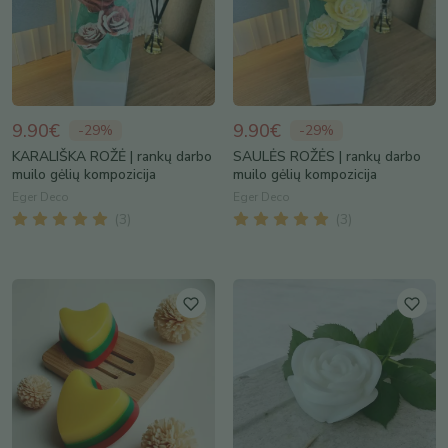
9.90€
9.90€
-
29
%
-
29
%
KARALIŠKA ROŽĖ | rankų darbo
SAULĖS ROŽĖS | rankų darbo
muilo gėlių kompozicija
muilo gėlių kompozicija
Eger Deco
Eger Deco
(
3
)
(
3
)