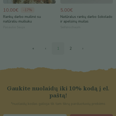
10.00€
5.00€
-
17
%
Rankų darbo muilinė su
Natūralus rankų darbo šokolado
natūraliu muiliuku
ir apelsinų muilas
Pasaulio Sauja
Seifenschaum
«
‹
1
2
›
Gaukite nuolaidų iki 10% kodą į el.
paštą!
*nuolaidų kodas galioja tik tam tikrų parduotuvių prekėms