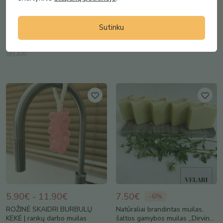
6.80€
2.50€
-
9
%
-
17
%
Natūraliai brandintas muilas,
Muilas „Kūdikėlis“
Sutinku
šaltos gamybos muilas su
JolanArta
Moliū...
VELARI
5.90€ - 11.90€
7.50€
-
6
%
ROŽINĖ SKAIDRI BURBULŲ
Natūraliai brandintas muilas,
KEKĖ | rankų darbo muilas
šaltos gamybos muilas ,,Dirvin...