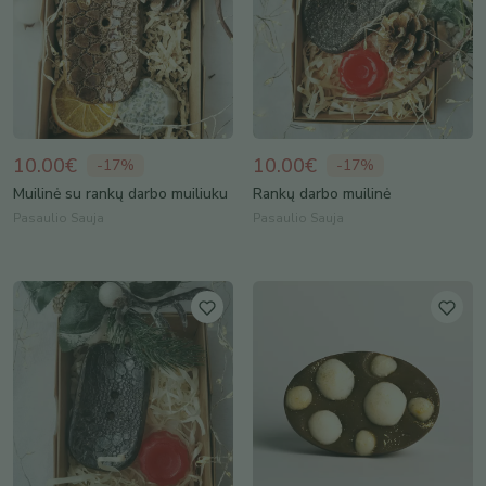
10.00€
10.00€
-
17
%
-
17
%
Muilinė su rankų darbo muiliuku
Rankų darbo muilinė
Pasaulio Sauja
Pasaulio Sauja