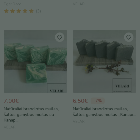
Eger Deco
VELARI
(
3
)
7.00€
6.50€
-
7
%
Natūraliai brandintas muilas,
Natūraliai brandintas muilas,
šaltos gamybos muilas su
šaltos gamybos muilas ,,Kanapi...
Kanap...
VELARI
VELARI