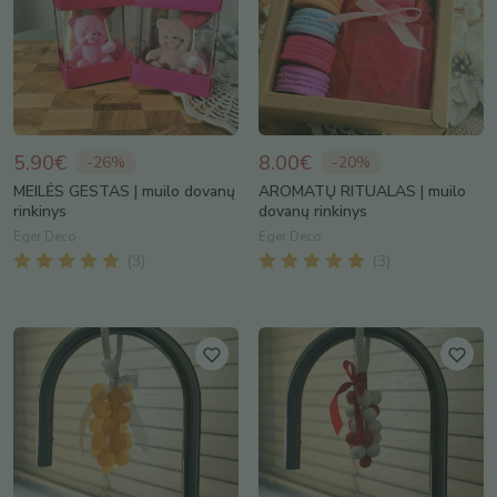
5.90€
8.00€
-
26
%
-
20
%
MEILĖS GESTAS | muilo dovanų
AROMATŲ RITUALAS | muilo
rinkinys
dovanų rinkinys
Eger Deco
Eger Deco
(
3
)
(
3
)