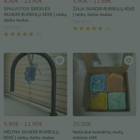
8.90€ - 13.90€
5.90€ - 11.88€
SPALVOTOS ŠIRDELĖS
ŽALIA SKAIDRI BURBULŲ KEKĖ
SKAIDRI BURBULŲ KEKĖ | rankų
| rankų darbo muilas
darbo muilas
Eger Deco
Eger Deco
(
3
)
(
3
)
5.90€ - 11.90€
35.00€
MĖLYNA SKAIDRI BURBULŲ
Natūraliai brandintų muilų
KEKĖ | rankų darbo muilas
rinkiniai JAM