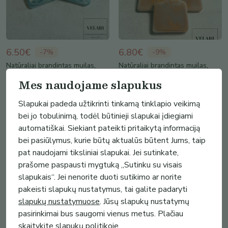
6.50€
6.80€
-
7
%
-
9
%
Natūraliai brandintas muilas,
Natūraliai brandintas muilas,
šaltos gamybos muilas vyrams
šaltos gamybos muilas su
Mes naudojame slapukus
,...
Moliū...
VELARI
VELARI
Slapukai padeda užtikrinti tinkamą tinklapio veikimą
bei jo tobulinimą, todėl būtinieji slapukai įdiegiami
automatiškai. Siekiant pateikti pritaikytą informaciją
bei pasiūlymus, kurie būtų aktualūs būtent Jums, taip
pat naudojami tiksliniai slapukai. Jei sutinkate,
prašome paspausti mygtuką „Sutinku su visais
slapukais“. Jei nenorite duoti sutikimo ar norite
pakeisti slapukų nustatymus, tai galite padaryti
slapukų nustatymuose
. Jūsų slapukų nustatymų
pasirinkimai bus saugomi vienus metus. Plačiau
skaitykite
slapukų politikoje
.