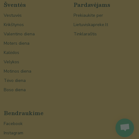
Šventės
Pardavėjams
Vestuvės
Prekiaukite per
Krikštynos
Lietuviskapreke.lt
Valentino diena
Tinklaraštis
Moters diena
Kalėdos
Velykos
Motinos diena
Tėvo diena
Boso diena
Bendraukime
Facebook
Instagram