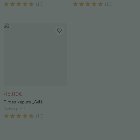
(
10
)
(
10
)
45.00€
Pirties kepurė „Gėlė“
Prekės pirčiai
(
10
)