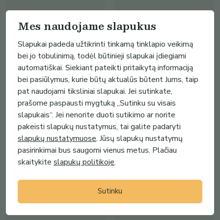
Mes naudojame slapukus
Slapukai padeda užtikrinti tinkamą tinklapio veikimą
bei jo tobulinimą, todėl būtinieji slapukai įdiegiami
37.00€
30.00€
automatiškai. Siekiant pateikti pritaikytą informaciją
Pirties kepurė-9
Pirties kepurė-7
bei pasiūlymus, kurie būtų aktualūs būtent Jums, taip
Prekės pirčiai
Prekės pirčiai
pat naudojami tiksliniai slapukai. Jei sutinkate,
(
10
)
(
10
)
prašome paspausti mygtuką „Sutinku su visais
slapukais“. Jei nenorite duoti sutikimo ar norite
pakeisti slapukų nustatymus, tai galite padaryti
slapukų nustatymuose
. Jūsų slapukų nustatymų
pasirinkimai bus saugomi vienus metus. Plačiau
skaitykite
slapukų politikoje
.
Sutinku