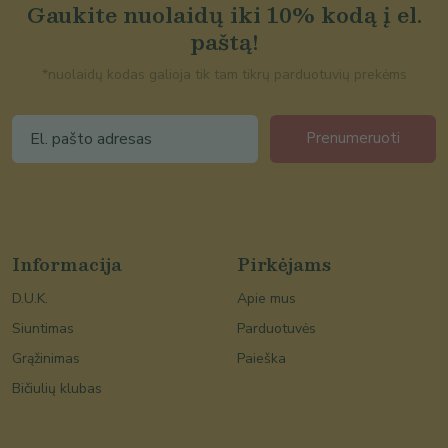
Gaukite nuolaidų iki 10% kodą į el.
paštą!
*nuolaidų kodas galioja tik tam tikrų parduotuvių prekėms
Prenumeruoti
Informacija
Pirkėjams
D.U.K.
Apie mus
Siuntimas
Parduotuvės
Grąžinimas
Paieška
Bičiulių klubas