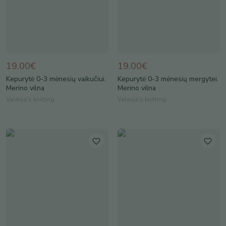
19.00€
19.00€
Kepurytė 0-3 mėnesių vaikučiui.
Kepurytė 0-3 mėnesių mergytei.
Merino vilna
Merino vilna
Valerija's knitting
Valerija's knitting